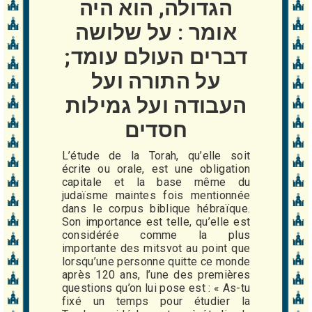
הגדולה, הוא היה
אומר : על שלושה
דברים העולם עומד;
על התורה ועל
העבודה ועל גמילות
חסדים
L’étude de la Torah, qu’elle soit
écrite ou orale, est une obligation
capitale et la base même du
judaïsme maintes fois mentionnée
dans le corpus biblique hébraïque.
Son importance est telle, qu’elle est
considérée comme la plus
importante des mitsvot au point que
lorsqu’une personne quitte ce monde
après 120 ans, l’une des premières
questions qu’on lui pose est : « As-tu
fixé un temps pour étudier la