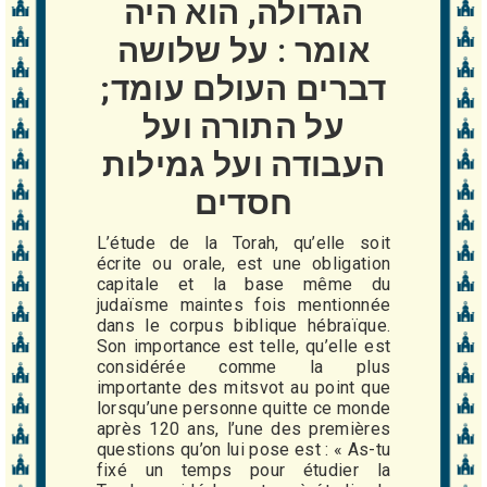
הגדולה, הוא היה
אומר : על שלושה
דברים העולם עומד;
על התורה ועל
העבודה ועל גמילות
חסדים
L’étude de la Torah, qu’elle soit
écrite ou orale, est une obligation
capitale et la base même du
judaïsme maintes fois mentionnée
dans le corpus biblique hébraïque.
Son importance est telle, qu’elle est
considérée comme la plus
importante des mitsvot au point que
lorsqu’une personne quitte ce monde
après 120 ans, l’une des premières
questions qu’on lui pose est : « As-tu
fixé un temps pour étudier la