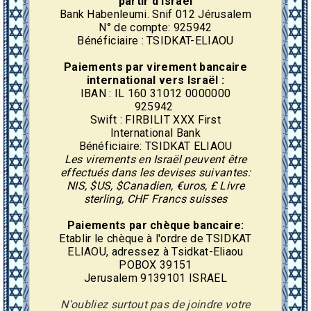
partir d'Israël
Bank Habenleumi. Snif 012 Jérusalem
N° de compte: 925942
Bénéficiaire : TSIDKAT-ELIAOU
Paiements par virement
bancaire
international vers Israël :
IBAN : IL 160 31012 0000000
925942
Swift : FIRBILIT XXX First
International Bank
Bénéficiaire: TSIDKAT ELIAOU
Les virements en Israël peuvent être
effectués dans les devises suivantes:
NIS, $US, $Canadien, €uros, £ Livre
sterling, CHF Francs suisses
Paiements par chèque bancaire:
Etablir le chèque à l'ordre de TSIDKAT
ELIAOU, adressez à Tsidkat-Eliaou
POBOX 39151
Jerusalem 9139101 ISRAEL
N'oubliez surtout pas de joindre votre