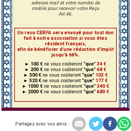
adresse mail et votre numéro de
mobile pour recevoir votre Reçu
Art.46.
Un recu CERFA sera envoyé pour tout don
fait à notre association si vous êtes
résident français,
afin de bénéficier d'une réduction d'impôt
jusqu'à 66%.
► 100 €
ne vous coûteront
"que"
34 €
► 200 €
ne vous coûteront
"que"
68 €
► 300 €
ne vous coûteront
"que"
102 €
► 520 €
ne vous coûteront
"que"
177 €
► 1000 €
ne vous coûteront
"que"
340 €
► 2000 €
ne vous coûteront
"que"
680 €
Partagez avec vos amis :