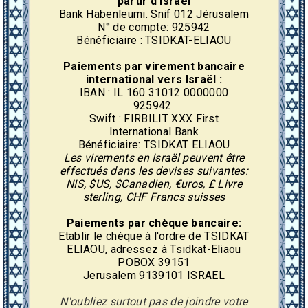
partir d'Israël
Bank Habenleumi. Snif 012 Jérusalem
N° de compte: 925942
Bénéficiaire : TSIDKAT-ELIAOU
Paiements par virement
bancaire
international vers Israël :
IBAN : IL 160 31012 0000000
925942
Swift : FIRBILIT XXX First
International Bank
Bénéficiaire: TSIDKAT ELIAOU
Les virements en Israël peuvent être
effectués dans les devises suivantes:
NIS, $US, $Canadien, €uros, £ Livre
sterling, CHF Francs suisses
Paiements par chèque bancaire:
Etablir le chèque à l'ordre de TSIDKAT
ELIAOU, adressez à Tsidkat-Eliaou
POBOX 39151
Jerusalem 9139101 ISRAEL
N'oubliez surtout pas de joindre votre