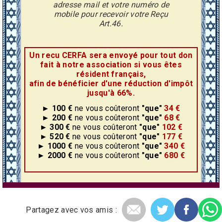
adresse mail et votre numéro de
mobile pour recevoir votre Reçu
Art.46.
Un recu CERFA sera envoyé pour tout don
fait à notre association si vous êtes
résident français,
afin de bénéficier d'une réduction d'impôt
jusqu'à 66%.
► 100 €
ne vous coûteront
"que"
34 €
► 200 €
ne vous coûteront
"que"
68 €
► 300 €
ne vous coûteront
"que"
102 €
► 520 €
ne vous coûteront
"que"
177 €
► 1000 €
ne vous coûteront
"que"
340 €
► 2000 €
ne vous coûteront
"que"
680 €
Partagez avec vos amis :