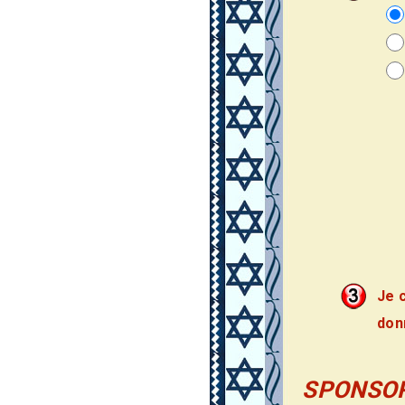
Je 
don
SPONSOR