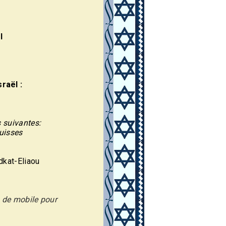
l
raël :
s suivantes:
suisses
dkat-Eliaou
o de mobile pour