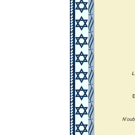
L
E
N'oub