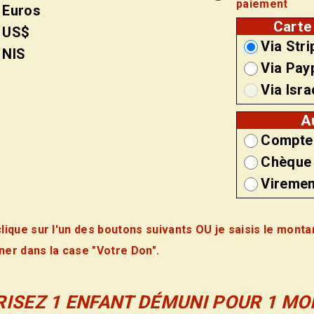
paiement
Euros
Carte
US$
Via Stri
NIS
Via Pay
Via Isr
A
Compte
Chèque
Viremen
clique sur l'un des boutons suivants OU je saisis le monta
ner dans la case "Votre Don".
ISEZ 1 ENFANT DÉMUNI POUR 1 MOI