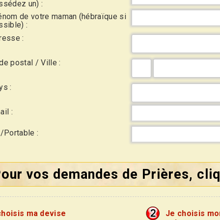
ssédez un) :
énom de votre maman (hébraïque si
sible) :
resse :
e postal / Ville :
ys :
il :
l/Portable :
our vos demandes de Prières, cliq
choisis ma devise
Je choisis m