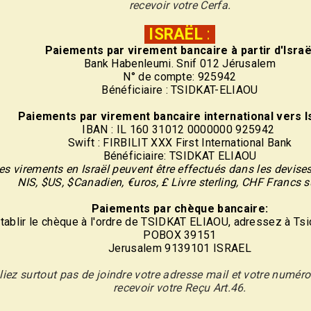
recevoir votre Cerfa.
ISRAËL
:
Paiements par virement
bancaire
à partir d'Israë
Bank Habenleumi. Snif 012 Jérusalem
N° de compte: 925942
Bénéficiaire : TSIDKAT-ELIAOU
Paiements par virement
bancaire
international vers Is
IBAN : IL 160 31012 0000000 925942
Swift : FIRBILIT XXX First International Bank
Bénéficiaire: TSIDKAT ELIAOU
es virements en Israël peuvent être effectués dans les devise
NIS, $US, $Canadien, €uros, £ Livre sterling, CHF Francs 
Paiements par chèque bancaire:
tablir le chèque à l'ordre de TSIDKAT ELIAOU, adressez à Tsi
POBOX 39151
Jerusalem 9139101 ISRAEL
liez surtout pas de joindre votre adresse mail et votre numér
recevoir votre Reçu Art.46.