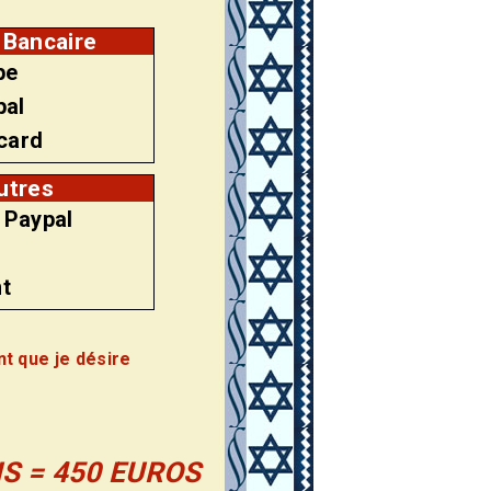
 Bancaire
pe
pal
acard
utres
 Paypal
t
nt que je désire
S = 450 EUROS