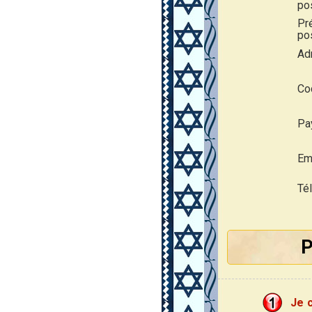
po
Pr
pos
Ad
Cod
Pa
Ema
Té
P
Je 