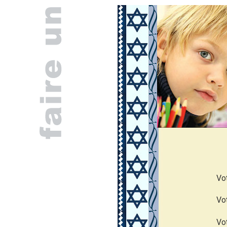
Vo
Vo
Vo