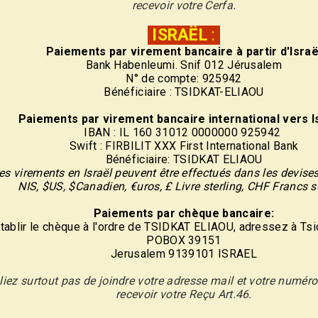
recevoir votre Cerfa.
ISRAËL
:
Paiements par virement
bancaire
à partir d'Israë
Bank Habenleumi. Snif 012 Jérusalem
N° de compte: 925942
Bénéficiaire : TSIDKAT-ELIAOU
Paiements par virement
bancaire
international vers Is
IBAN : IL 160 31012 0000000 925942
Swift : FIRBILIT XXX First International Bank
Bénéficiaire: TSIDKAT ELIAOU
es virements en Israël peuvent être effectués dans les devise
NIS, $US, $Canadien, €uros, £ Livre sterling, CHF Francs 
Paiements par chèque bancaire:
tablir le chèque à l'ordre de TSIDKAT ELIAOU, adressez à Tsi
POBOX 39151
Jerusalem 9139101 ISRAEL
liez surtout pas de joindre votre adresse mail et votre numér
recevoir votre Reçu Art.46.