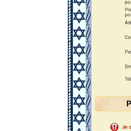
po
Pr
pos
Ad
Cod
Pa
Ema
Té
P
Je 