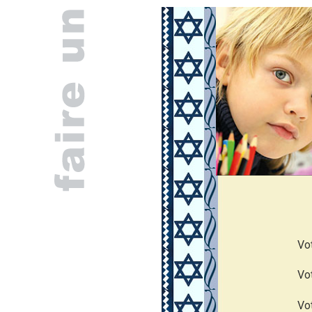
Vo
Vo
Vo