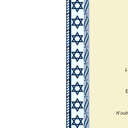
L
E
N'oub