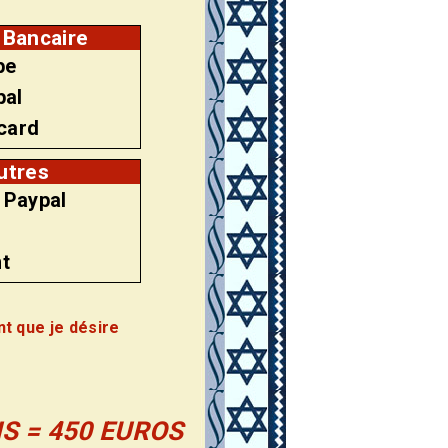
 Bancaire
pe
pal
acard
utres
 Paypal
t
nt que je désire
S = 450 EUROS