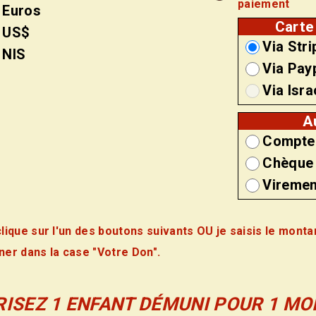
paiement
Euros
Carte
US$
Via Stri
NIS
Via Pay
Via Isr
A
Compte
Chèque
Viremen
clique sur l'un des boutons suivants OU je saisis le monta
ner dans la case "Votre Don".
ISEZ 1 ENFANT DÉMUNI POUR 1 MOI