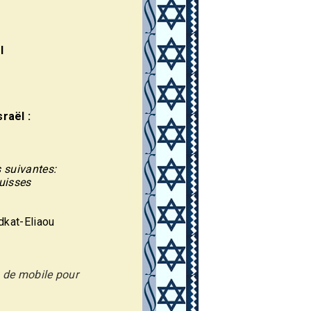
l
raël :
s suivantes:
suisses
dkat-Eliaou
o de mobile pour