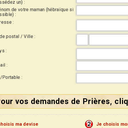
ssédez un) :
énom de votre maman (hébraïque si
sible) :
resse :
e postal / Ville :
ys :
il :
l/Portable :
our vos demandes de Prières, cliq
choisis ma devise
Je choisis m