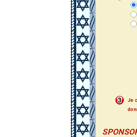
Je 
don
SPONSOR