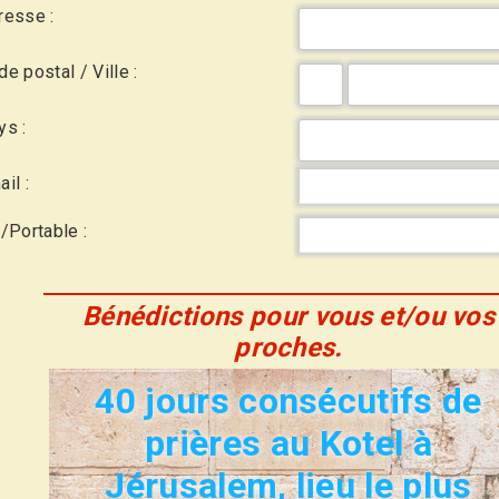
resse :
e postal / Ville :
ys :
il :
l/Portable :
Bénédictions pour vous et/ou vos
proches.
40 jours consécutifs de
prières au Kotel à
Jérusalem, lieu le plus