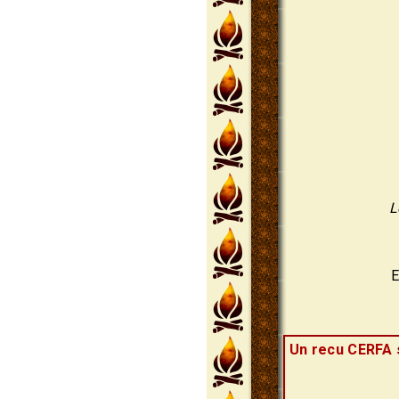
L
E
Un recu CERFA s