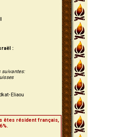
l
raël :
s suivantes:
suisses
dkat-Eliaou
s êtes résident français,
66%.