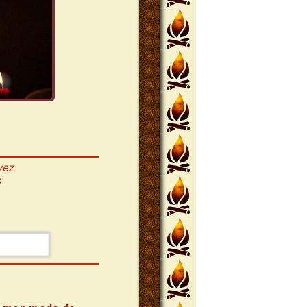
vez
s