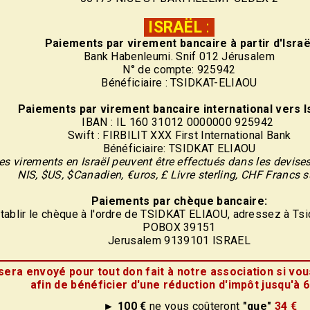
ISRAËL
:
Paiements par virement
bancaire
à partir d'Israë
Bank Habenleumi. Snif 012 Jérusalem
N° de compte: 925942
Bénéficiaire : TSIDKAT-ELIAOU
Paiements par virement
bancaire
international vers Is
IBAN : IL 160 31012 0000000 925942
Swift : FIRBILIT XXX First International Bank
Bénéficiaire: TSIDKAT ELIAOU
es virements en Israël peuvent être effectués dans les devise
NIS, $US, $Canadien, €uros, £ Livre sterling, CHF Francs 
Paiements par chèque bancaire:
tablir le chèque à l'ordre de TSIDKAT ELIAOU, adressez à Tsi
POBOX 39151
Jerusalem 9139101 ISRAEL
era envoyé pour tout don fait à notre association si vou
afin de bénéficier d'une réduction d'impôt jusqu'à 
► 100 €
ne vous coûteront
"que"
34 €