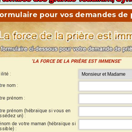
ormulaire pour vos demandes de 
'LA FORCE DE LA PRIÈRE EST IMMENSE'
ilité :
tre nom :
tre prénom :
tre prénom (hébraïque si vous en
ssédez un) :
énom de votre maman (hébraïque si
sible) :