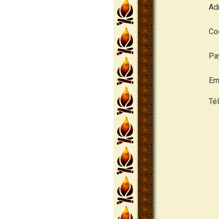
Ad
Cod
Pa
Ema
Té