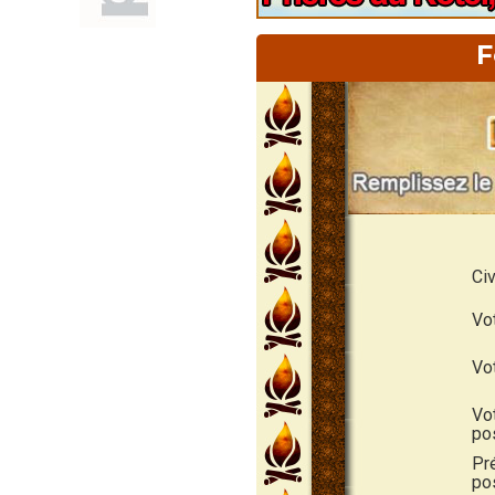
F
Civ
Vo
Vo
Vo
po
Pr
pos