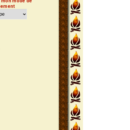
s mon mode de
iement
s