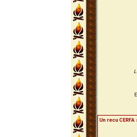
L
E
Un recu CERFA s