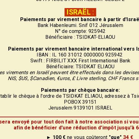
ISRAËL
:
Paiements par virement
bancaire
à partir d'Israë
Bank Habenleumi. Snif 012 Jérusalem
N° de compte: 925942
Bénéficiaire : TSIDKAT-ELIAOU
Paiements par virement
bancaire
international vers Is
IBAN : IL 160 31012 0000000 925942
Swift : FIRBILIT XXX First International Bank
Bénéficiaire: TSIDKAT ELIAOU
es virements en Israël peuvent être effectués dans les devise
NIS, $US, $Canadien, €uros, £ Livre sterling, CHF Francs 
Paiements par chèque bancaire:
tablir le chèque à l'ordre de TSIDKAT ELIAOU, adressez à Tsi
POBOX 39151
Jerusalem 9139101 ISRAEL
era envoyé pour tout don fait à notre association si vou
afin de bénéficier d'une réduction d'impôt jusqu'à 
► 100 €
ne vous coûteront
"que"
34 €