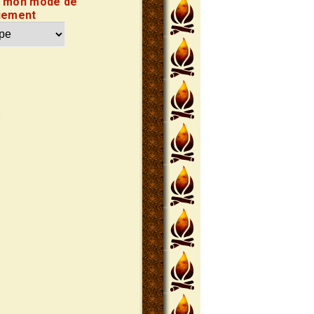
s mon mode de
iement
s