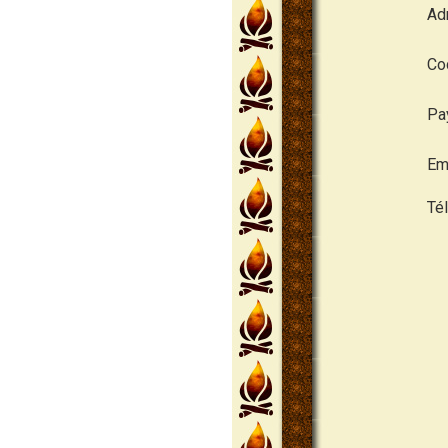
Ad
Cod
Pa
Ema
Té