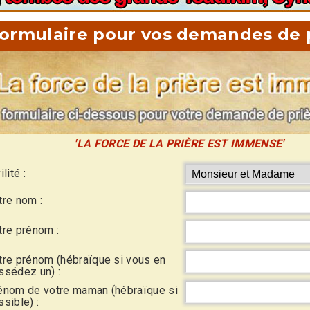
ormulaire pour vos demandes de 
'LA FORCE DE LA PRIÈRE EST IMMENSE'
ilité :
tre nom :
tre prénom :
tre prénom (hébraïque si vous en
ssédez un) :
énom de votre maman (hébraïque si
sible) :