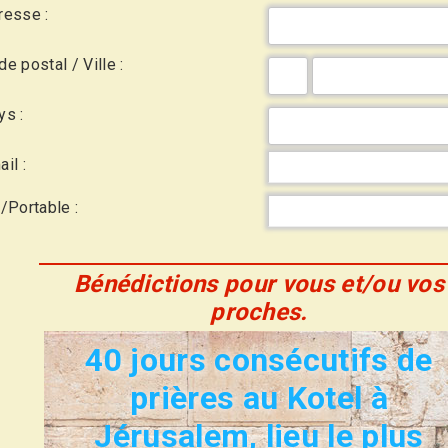
resse :
e postal / Ville :
ys :
il :
l/Portable :
Bénédictions pour vous et/ou vos
proches.
40 jours consécutifs de
prières au Kotel à
Jérusalem, lieu le plus