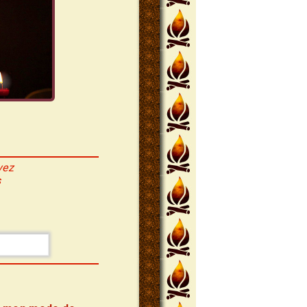
vez
s