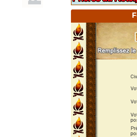
F
Civ
Vo
Vo
Vo
po
Pr
pos