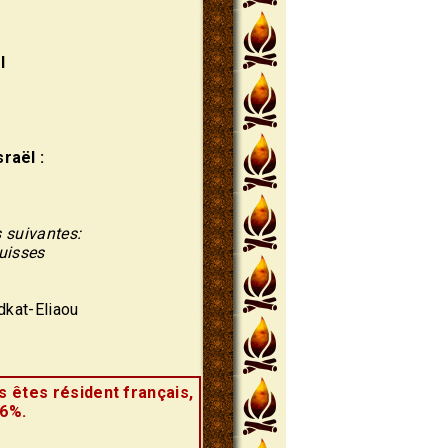
l
raël :
s suivantes:
suisses
dkat-Eliaou
s êtes résident français,
66%.