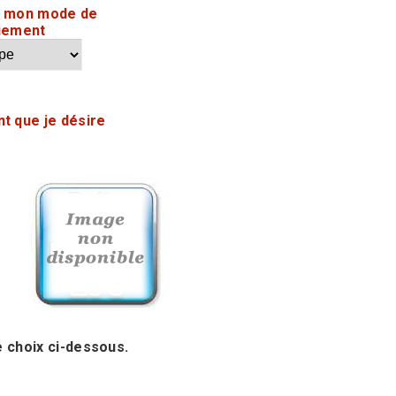
s mon mode de
iement
nt que je désire
e choix ci-dessous.