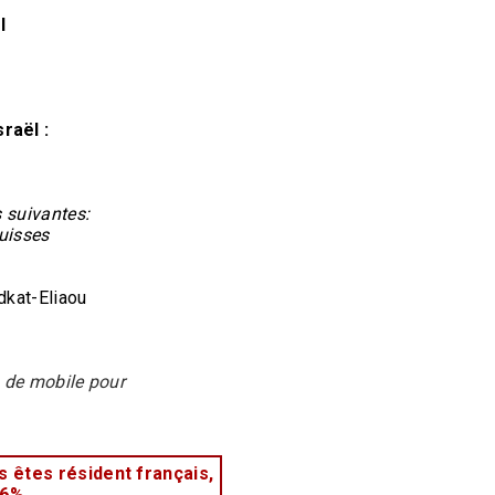
l
raël :
s suivantes:
suisses
dkat-Eliaou
o de mobile pour
s êtes résident français,
66%.