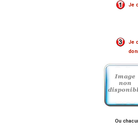
Je 
Je 
don
Ou chacun