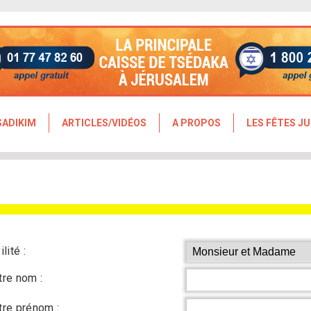
SADIKIM
ARTICLES/VIDÉOS
A PROPOS
LES FÊTES JU
ilité :
tre nom :
tre prénom :