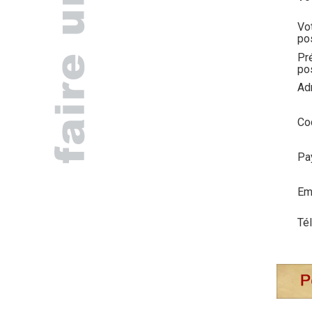
Vo
po
Pr
pos
Ad
Cod
Pa
Ema
Té