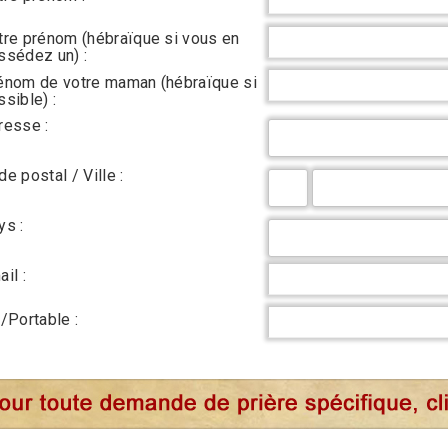
tre prénom (hébraïque si vous en
ssédez un) :
énom de votre maman (hébraïque si
sible) :
resse :
e postal / Ville :
ys :
il :
l/Portable :