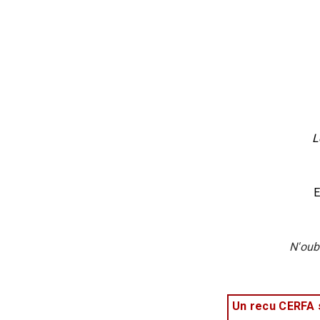
L
E
N'oub
Un recu CERFA s