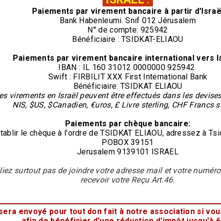
Paiements par virement
bancaire
à partir d'Israë
Bank Habenleumi. Snif 012 Jérusalem
N° de compte: 925942
Bénéficiaire : TSIDKAT-ELIAOU
Paiements par virement
bancaire
international vers Is
IBAN : IL 160 31012 0000000 925942
Swift : FIRBILIT XXX First International Bank
Bénéficiaire: TSIDKAT ELIAOU
es virements en Israël peuvent être effectués dans les devise
NIS, $US, $Canadien, €uros, £ Livre sterling, CHF Francs 
Paiements par chèque bancaire:
tablir le chèque à l'ordre de TSIDKAT ELIAOU, adressez à Tsi
POBOX 39151
Jerusalem 9139101 ISRAEL
liez surtout pas de joindre votre adresse mail et votre numér
recevoir votre Reçu Art.46.
era envoyé pour tout don fait à notre association si vou
afin de bénéficier d'une réduction d'impôt jusqu'à 