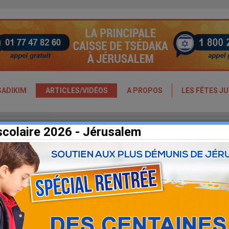
SADIKIM
ARTICLES/VIDÉOS
A PROPOS
LES FÊTES JU
scolaire 2026 - Jérusalem
importance de
de veilleuses à la
une personne défu