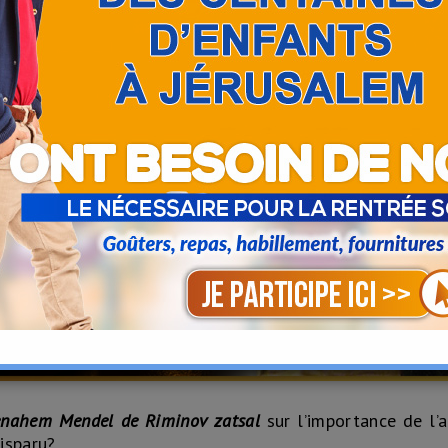
enahem
Mendel de Riminov zatsal
sur l’importance de l’
isparu?