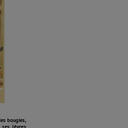
des bougies,
 ses lèvres