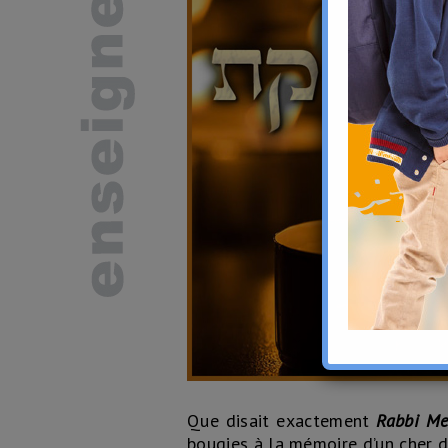
Que disait exactement
Rabbi M
bougies à la mémoire d’un cher d