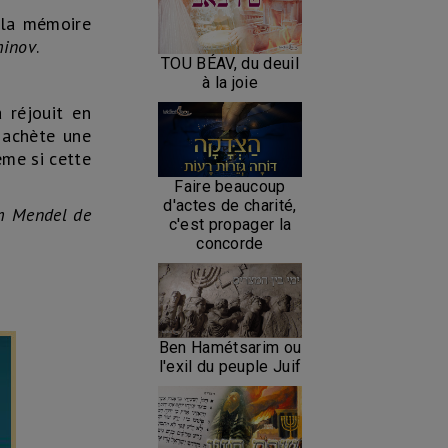
 la mémoire
minov
.
TOU BÉAV, du deuil
à la joie
 réjouit en
 achète une
ême si cette
Faire beaucoup
d'actes de charité,
m Mendel de
c'est propager la
concorde
Ben Hamétsarim ou
l'exil du peuple Juif