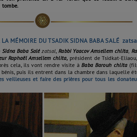
 tombe.
 LA MÉMOIRE DU TSADIK SIDNA BABA SALÉ zatsa
e
Sidna Baba Salé
zatsal
,
R
abbi Yaacov Amsellem chlita
,
R
a
eur Raphaël Amsellem chlita,
président de Tsidkat-Eliaou
rès cela, ils vont rendre visite à
Baba Barouh chlita
(fi
e bénis, puis ils entrent dans la chambre dans laquelle é
s veilleuses et faire des prières pour tous les donate