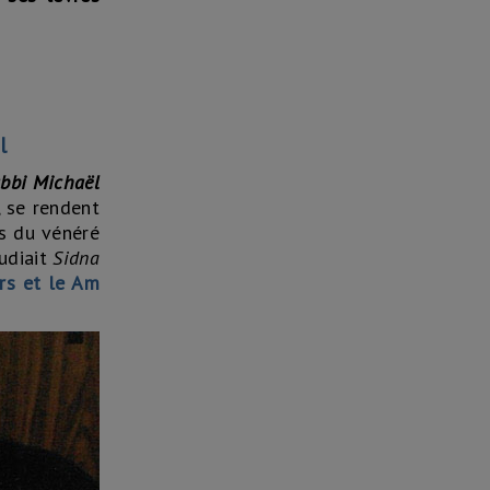
l
bbi Michaël
, se rendent
ls du vénéré
tudiait
Sidna
urs et le Am