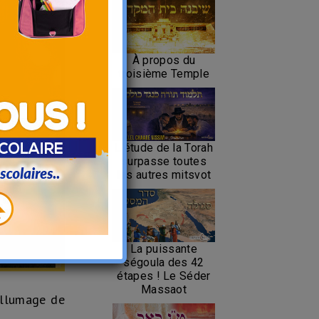
À propos du
troisième Temple
L’étude de la Torah
surpasse toutes
les autres mitsvot
La puissante
ségoula des 42
étapes ! Le Séder
Massaot
allumage de