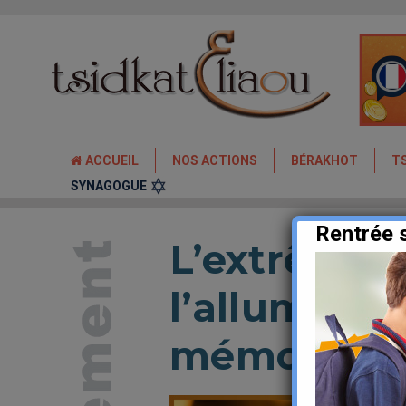
ACCUEIL
NOS ACTIONS
BÉRAKHOT
T
SYNAGOGUE
Rentrée 
L’extrême 
l’allumage 
mémoire d’