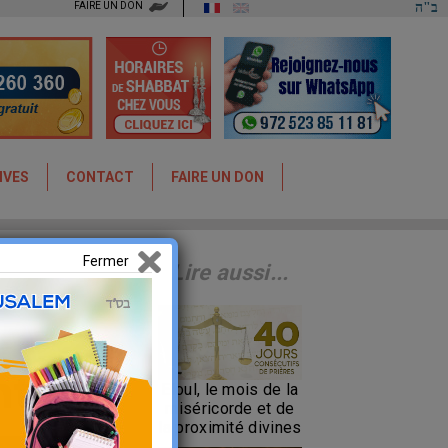
FAIRE UN DON
ב"ה
IVES
CONTACT
FAIRE UN DON
Fermer
Lire aussi...
nte
Eloul, le mois de la
miséricorde et de
la proximité divines