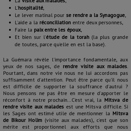
La
visite aux malades
,
L’
hospitalité
,
Le lever matinal pour
se rendre a la Synagogue
,
L’aide a la
réconciliation
entre deux personnes,
Faire la
paix entre les époux
,
Et bien sur l’
étude de la torah
(la plus grande
de toutes, parce qu’elle en est la base).
La Guémara révèle l’importance fondamentale, aux
yeux de nos sages, de
rendre visite aux malades
.
Pourtant, dans notre vie nous ne lui accordons pas
suffisamment d’attention. Peut être parce qu’il nous
est difficile de supporter la souffrance d’autrui ?
Nous pensons ne pas être en mesure d’apporter le
réconfort à notre prochain…C’est vrai, la
Mitsva de
rendre visite aux malades
est une Mitsva difficile. Si
les Sages ont estimé utile de mentionner la
Mitsva
de Bikour Holim
(visite aux malades), c’est que son
mérite est proportionnel aux efforts que nous