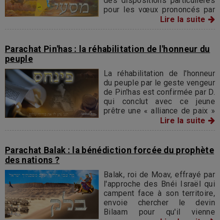
des dispositions particulières
pour les vœux prononcés par
une femme mariée. Le texte
Lire la suite
continue par le récit de la
victoire sur Midiane, qui avait,
par ses filles...
Parachat Pin'has : la réhabilitation de l'honneur du
peuple
La réhabilitation de l'honneur
du peuple par le geste vengeur
de Pin'has est confirmée par D.
qui conclut avec ce jeune
prêtre une « alliance de paix »
en lui conférant ainsi une place
Lire la suite
particulière parmi les grands
de la Nation.
Parachat Balak : la bénédiction forcée du prophète
des nations ?
Balak, roi de Moav, effrayé par
l'approche des Bnéi Israël qui
campent face à son territoire,
envoie chercher le devin
Bilaam pour qu'il vienne