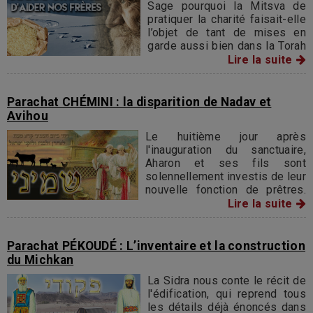
Sage pourquoi la Mitsva de
pratiquer la charité faisait-elle
l’objet de tant de mises en
garde aussi bien dans la Torah
que dans les Ecrits Saints
Lire la suite
Parachat CHÉMINI : la disparition de Nadav et
Avihou
Le huitième jour après
l'inauguration du sanctuaire,
Aharon et ses fils sont
solennellement investis de leur
nouvelle fonction de prêtres.
Des sacrifices solennels
Lire la suite
accompagnent la cérémonie.
Aharon bénit le peuple. Le feu
jaillit du ciel et consume
Parachat PÉKOUDÉ : L’inventaire et la construction
l'holocauste offert.
du Michkan
La Sidra nous conte le récit de
l'édification, qui reprend tous
les détails déjà énoncés dans