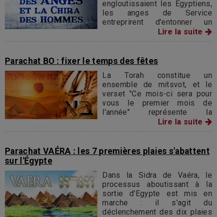
engloutissaient les Égyptiens,
les anges de Service
entreprirent d'entonner un
cantique de louange en
Lire la suite
l'honneur de l'Éternel.
Parachat BO : fixer le temps des fêtes
La Torah constitue un
ensemble de mitsvot, et le
verset "Ce mois-ci sera pour
vous le premier mois de
l'année" représente la
première mitsva que les
Lire la suite
enfants d'Israël ont reçue en
Egypte, avant même que ne
débute la grande aventure de
Parachat VAÉRA : les 7 premières plaies s'abattent
la sortie d'Égypte.
sur l'Égypte
Dans la Sidra de Vaéra, le
processus aboutissant à la
sortie d'Egypte est mis en
marche : il s'agit du
déclenchement des dix plaies