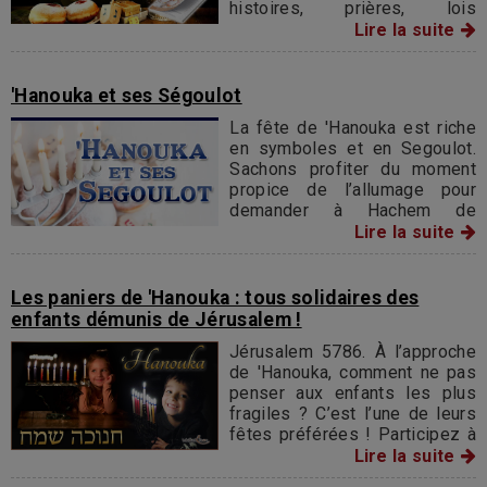
histoires, prières, lois
spécifiques, allumage des
Lire la suite
bougies, jeux pour enfants,
recettes de beignets…
'Hanouka et ses Ségoulot
La fête de 'Hanouka est riche
en symboles et en Segoulot.
Sachons profiter du moment
propice de l’allumage pour
demander à Hachem de
combler les souhaits de notre
Lire la suite
cœur.
Les paniers de 'Hanouka : tous solidaires des
enfants démunis de Jérusalem !
Jérusalem 5786. À l’approche
de 'Hanouka, comment ne pas
penser aux enfants les plus
fragiles ? C’est l’une de leurs
fêtes préférées ! Participez à
l'opération " Les paniers de
Lire la suite
'Hanouka".