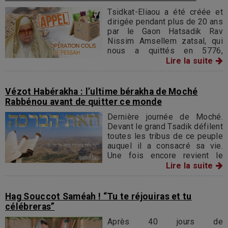
Tsidkat-Eliaou a été créée et
dirigée pendant plus de 20 ans
par le Gaon Hatsadik Rav
Nissim Amsellem zatsal, qui
nous a quittés en 5776,
disciple et beau-frère de
Lire la suite
Sidna Baba Salé zatsal.
Vézot Habérakha : l’ultime bérakha de Moché
Rabbénou avant de quitter ce monde
Dernière journée de Moché.
Devant le grand Tsadik défilent
toutes les tribus de ce peuple
auquel il a consacré sa vie.
Une fois encore revient le
souvenir du Sinaï, le souvenir
Lire la suite
de cette révélation où la Torah
de feu, surgissant de la main
de l'Éternel
Hag Souccot Saméah ! “Tu te réjouiras et tu
célébreras”
Après 40 jours de