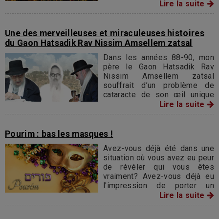
puisqu’il s’agit du « code civil
Lire la suite
».
Une des merveilleuses et miraculeuses histoires
du Gaon Hatsadik Rav Nissim Amsellem zatsal
Dans les années 88-90, mon
père le Gaon Hatsadik Rav
Nissim Amsellem zatsal
souffrait d’un problème de
cataracte de son œil unique
(cet œil unique ayant déjà été
Lire la suite
opéré avec succès d’un grave
décollement de rétine en
1968).
Pourim : bas les masques !
Avez-vous déjà été dans une
situation où vous avez eu peur
de révéler qui vous êtes
vraiment? Avez-vous déjà eu
l'impression de porter un
masque?
Lire la suite