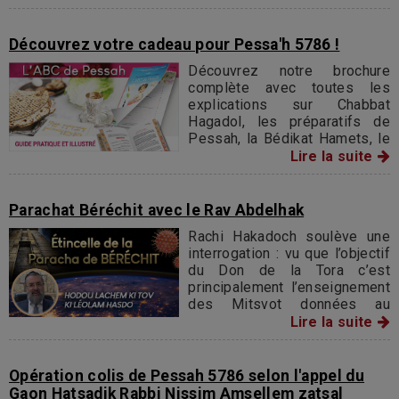
Découvrez votre cadeau pour Pessa'h 5786 !
Découvrez notre brochure
complète avec toutes les
explications sur Chabbat
Hagadol, les préparatifs de
Pessah, la Bédikat Hamets, le
déroulement du Seder,
Lire la suite
calendrier, allumage des
bougies et plus encore...
Parachat Béréchit avec le Rav Abdelhak
Rachi Hakadoch soulève une
interrogation : vu que l’objectif
du Don de la Tora c’est
principalement l’enseignement
des Mitsvot données au
peuple juif, alors pourquoi
Lire la suite
avait-on besoin d’entamer le
livre de la Tora par le récit de
la Création de l’univers ?
Opération colis de Pessah 5786 selon l'appel du
Gaon Hatsadik Rabbi Nissim Amsellem zatsal