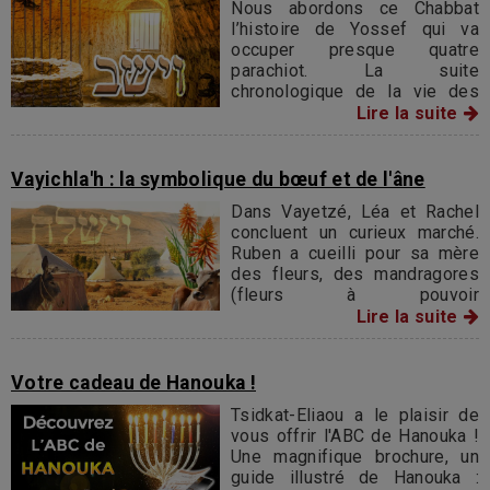
Nous abordons ce Chabbat
l’histoire de Yossef qui va
occuper presque quatre
parachiot. La suite
chronologique de la vie des
Patriarches tranche par rapport
Lire la suite
au récit de leur vie que nous
avons lu précédemment.
Vayichla'h : la symbolique du bœuf et de l'âne
Dans Vayetzé, Léa et Rachel
concluent un curieux marché.
Ruben a cueilli pour sa mère
des fleurs, des mandragores
(fleurs à pouvoir
aphrodisiaque) : Léa propose
Lire la suite
ces fleurs à sa sœur Rachel
contre le droit de dormir avec
Jacob.
Votre cadeau de Hanouka !
Tsidkat-Eliaou a le plaisir de
vous offrir l'ABC de Hanouka !
Une magnifique brochure, un
guide illustré de Hanouka :