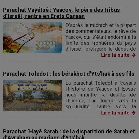
Parachat Vayétsé : Yaacov, le père des tribus
d’Israël, rentre en Erets Canaan
D’après le midrach et la plupart
des commentateurs, le rêve de
Yaacov, qui s’était endormi à la
limite des frontières du pays
d’Israël, préfigure le début de
la Galouth, de l’exil, et coïncide
Lire la suite
avec la date de la destruction
du Temple.
Parachat Toledot : les bérakhot d’Yts’hak à ses fils
La parachat Toledot à travers
l’histoire de Yaacov et Essav
nous montre la dualité de
l’homme, l’un tourné vers la
spiritualité, l’autre vers la
matérialité. L'un deviendra
Lire la suite
Israël, l'autre Edom, l'Occident.
Parachat ‘Hayé Sarah : de la disparition de Sarah et
d’Avraham au mariage d’Yts’hak