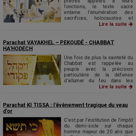
prêtres appelés à leurs
sacrifices, mais également
fonctions, le texte sacré
la fleur de farine et l'huile.
entame l'énumération des
sacrifices, holocaustes et
offrandes, qu'Israël apportera
Lire la suite
sur l'autel de l'Eternel. Dès le
commencement, nous
apercevons une distinction
Parachat VAYAKHEL – PEKOUDÉ - CHABBAT
entre le sacrifice offert en
HA'HODECH
entier, et celui partagé entre
Une fois de plus la sainteté du
l'autel et l'homme.
Chabbat est rappelée au
peuple avec la précision
particulière de la défense
d'allumer du feu dans les
maisons juives et d'observer
Lire la suite
un repos absolu pendant toute
la durée de la journée
sabbatique.
Parachat KI TISSA : l'évènement tragique du veau
d'or
C'est par l'institution de l'impôt
du demi-sicle sur chaque
homme majeur de 20 ans que