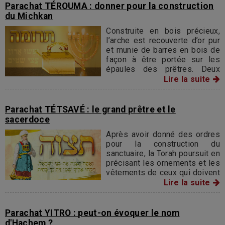
Parachat TÉROUMA : donner pour la construction
du Michkan
Construite en bois précieux,
l’arche est recouverte d’or pur
et munie de barres en bois de
façon à être portée sur les
épaules des prêtres. Deux
chérubins d’or sculptés en
Lire la suite
relief sur le couvercle de
l’arche déploient leurs ailes
protectrices...
Parachat TÉTSAVÉ : le grand prêtre et le
sacerdoce
Après avoir donné des ordres
pour la construction du
sanctuaire, la Torah poursuit en
précisant les ornements et les
vêtements de ceux qui doivent
le gérer en étant d'une façon
Lire la suite
permanente à son service.
Parachat YITRO : peut-on évoquer le nom
d'Hachem ?