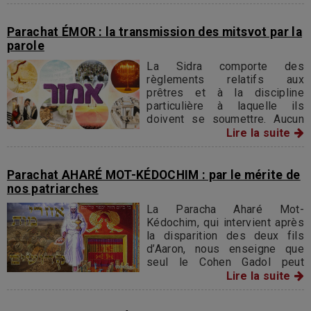
rachat des propriétés
foncières ainsi que la
libération définitive des
Parachat ÉMOR : la transmission des mitsvot par la
esclaves.
parole
La Sidra comporte des
règlements relatifs aux
prêtres et à la discipline
particulière à laquelle ils
doivent se soumettre. Aucun
homme présentant de graves
Lire la suite
défauts corporels n'est admis
à apporter des offrandes à
l'intérieur du Temple.
Parachat AHARÉ MOT-KÉDOCHIM : par le mérite de
nos patriarches
La Paracha Aharé Mot-
Kédochim, qui intervient après
la disparition des deux fils
d’Aaron, nous enseigne que
seul le Cohen Gadol peut
pénétrer dans le « Saint des
Lire la suite
Saints » une fois par an, le jour
de Kippour. Nous apprenons