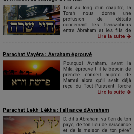
Tout au long d'un chapitre, la
Torah nous donne une
profusion de détails
concernant les transactions
entre Abraham et les fils de
‘Hèt au sujet de la caverne de
Lire la suite
Makhpéla à 'Hevron. Ce terrain
deviendra le caveau familial
d'Abraham et de ses
Parachat Vayéra : Avraham éprouvé
descendants.
Pourquoi Avraham, avant la
Mila, éprouve-t-il le besoin de
prendre conseil auprès de
Mamré alors qu’il avait déjà
reçu du Tout-Puissant l’ordre
explicite d’accomplir cette
Lire la suite
mitsva ?
Parachat Lekh-Lékha : l'alliance d'Avraham
D. dit à Abraham: va-t’en de ton
pays, de ton lieu de naissance
et de la maison de ton père”