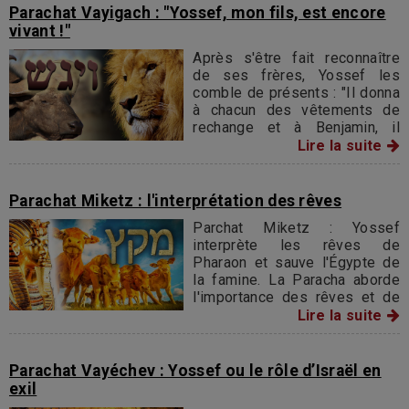
autre, rien de semblable entre
Parachat Vayigach : "Yossef, mon fils, est encore
Vayigach et Vaye'hi.
vivant !"
Après s'être fait reconnaître
de ses frères, Yossef les
comble de présents : "Il donna
à chacun des vêtements de
rechange et à Benjamin, il
donna trois cents pièces
Lire la suite
d'argent et cinq vêtements de
rechange" (45,22).
Parachat Miketz : l'interprétation des rêves
Parchat Miketz : Yossef
interprète les rêves de
Pharaon et sauve l'Égypte de
la famine. La Paracha aborde
l'importance des rêves et de
leurs significations dans le
Lire la suite
judaïsme.
Parachat Vayéchev : Yossef ou le rôle d’Israël en
exil