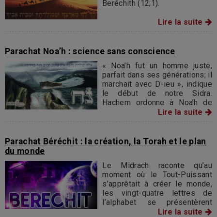
Beréchith (12;1).
Lire la suite
Parachat Noa’h : science sans conscience
« Noa’h fut un homme juste,
parfait dans ses générations; il
marchait avec D-ieu », indique
le début de notre Sidra.
Hachem ordonne à Noa’h de
construire une Arche (selon
Lire la suite
des instructions très
précises), car il veut effacer
toute forme de vie sur la terre
Parachat Béréchit : la création, la Torah et le plan
du monde
Le Midrach raconte qu’au
moment où le Tout-Puissant
s’apprêtait à créer le monde,
les vingt-quatre lettres de
l’alphabet se présentèrent
devant le Trône Céleste.
Lire la suite