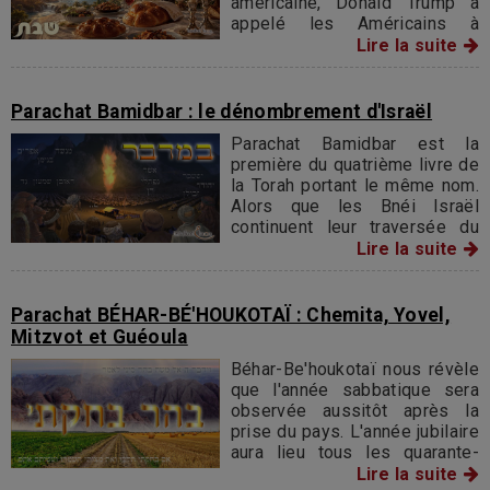
américaine, Donald Trump a
appelé les Américains à
participer à un « Chabbat
Lire la suite
national » une journée inspirée
du Chabbat juif, consacrée au
repos, à la famille et à la
Parachat Bamidbar : le dénombrement d'Israël
gratitude envers D.ieu.
Parachat Bamidbar est la
première du quatrième livre de
la Torah portant le même nom.
Alors que les Bnéi Israël
continuent leur traversée du
Sinaï, Hachem demande leur
Lire la suite
recensement par tribu. Celle
des Lévites sera dédiée au
service dans le Michkan (plus
Parachat BÉHAR-BÉ'HOUKOTAÏ : Chemita, Yovel,
tard le Beth Hamikdach)
Mitzvot et Guéoula
Béhar-Be'houkotaï nous révèle
que l'année sabbatique sera
observée aussitôt après la
prise du pays. L'année jubilaire
aura lieu tous les quarante-
neuf ans et elle entrainera le
Lire la suite