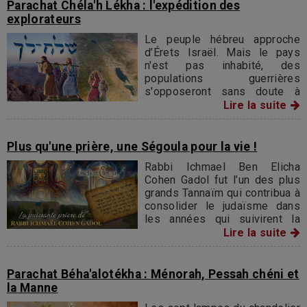
impuretés que débute notre
Parachat Chéla'h Lékha : l'expédition des
Sidra.
explorateurs
Le peuple hébreu approche
d’Érets Israël. Mais le pays
n'est pas inhabité, des
populations guerrières
s'opposeront sans doute à
l'entrée de la nation en Terre
Lire la suite
Promise. D. ordonne alors à
Moché Rabbénou de désigner
un responsable par tribu pour
Plus qu'une prière, une Ségoula pour la vie !
aller explorer le pays et
Rabbi Ichmael Ben Elicha
préparer l'invasion.
Cohen Gadol fut l’un des plus
grands Tannaïm qui contribua à
consolider le judaïsme dans
les années qui suivirent la
destruction du Second Temple.
Lire la suite
Parachat Béha'alotékha : Ménorah, Pessah chéni et
la Manne