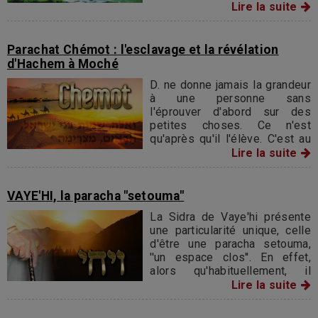
qui vont s'abattre sur le pays.
Lire la suite
Parachat Chémot : l'esclavage et la révélation
d'Hachem à Moché
D. ne donne jamais la grandeur
à une personne sans
l'éprouver d'abord sur des
petites choses. Ce n'est
qu'après qu'il l'élève. C'est au
moyen de choses en
Lire la suite
apparence insignifiantes que
D. éprouva la valeur de deux
des plus grands hommes de la
VAYE'HI, la paracha "setouma"
terre. Après s'être assuré
La Sidra de Vaye'hi présente
qu'ils en étaient dignes, il les
une particularité unique, celle
éleva.
d'être une paracha setouma,
''un espace clos''. En effet,
alors qu'habituellement, il
existe un espace blanc de
Lire la suite
quelques lettres entre la fin
d'une Sidra et le début d'une