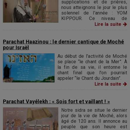
supplications et de prières,
nous atteignons le jour le plus
solennel de l'année : YOM
KIPPOUR. Ce niveau de
purification va nous permettre
Lire la suite
de fêter Souccot, ou la fête
des Cabanes, pour témoigner
notre gratitude à Hachem en
Parachat Haazinou : le dernier cantique de Moché
souvenir de Sa protection et
pour Israël
Son soutien pendant les 40
Au début de l'activité de Moché
années de la traversée du
se place “le chant de la Mer”. À
désert.
la fin de sa vie, il entonne le
chant final que l'on pourrait
appeler “le Chant du Jourdain”.
Lire la suite
Parachat Vayélekh : « Sois fort et vaillant ! »
Notre sidra se situe le dernier
jour de la vie de Moché, alors
âgé de 120 ans. Il annonce au
peuple que son heure est