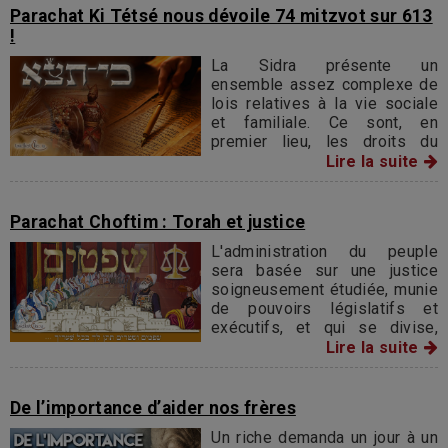
TSÉDAKA (la charité).
Parachat Ki Tétsé nous dévoile 74 mitzvot sur 613
!
La Sidra présente un
ensemble assez complexe de
lois relatives à la vie sociale
et familiale. Ce sont, en
premier lieu, les droits du
premier-né, les indemnités
Lire la suite
dues pour toutes sortes de
violences,
Parachat Choftim : Torah et justice
L'administration du peuple
sera basée sur une justice
soigneusement étudiée, munie
de pouvoirs législatifs et
exécutifs, et qui se divise,
selon l'importance des
Lire la suite
régions, en tribunaux de
premier, deuxième et
troisième degrés.
De l’importance d’aider nos frères
Un riche demanda un jour à un