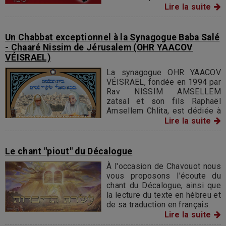
jugement favorable. Or, la
Lire la suite
Torah elle-même nous donne
une Segoula infaillible : venir
en aide aux nécessiteux.
Un Chabbat exceptionnel à la Synagogue Baba Salé
- Chaaré Nissim de Jérusalem (OHR YAACOV
VÉISRAEL)
La synagogue OHR YAACOV
VÉISRAEL, fondée en 1994 par
Rav NISSIM AMSELLEM
zatsal et son fils Raphaël
Amsellem Chlita, est dédiée à
l’enseignement de la Thora.
Lire la suite
Située à Jérusalem, elle a vécu
un chabbat exceptionnel lors
de la parachat Béha’alotékha,
Le chant "piout" du Décalogue
en mémoire des tsadikim pour
À l'occasion de Chavouot nous
le peuple d’Israël, les 'hayalim,
vous proposons l'écoute du
les malades et les orphelins,
chant du Décalogue, ainsi que
avec gratitude envers les
la lecture du texte en hébreu et
donateurs.
de sa traduction en français.
Lire la suite