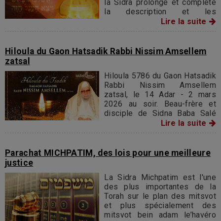
la Sidra prolonge et complète
la description et les
ordonnances se référant à la
Lire la suite
construction du tabernacle et
aux vêtements sacerdotaux.
Hiloula du Gaon Hatsadik Rabbi Nissim Amsellem
zatsal
Hiloula 5786 du Gaon Hatsadik
Rabbi Nissim Amsellem
zatsal, le 14 Adar - 2 mars
2026 au soir. Beau-frère et
disciple de Sidna Baba Salé
zatsal, cofondateur de Tsidkat-
Lire la suite
Eliaou et de la synagogue
BABA SALÉ de Jérusalem,
avec son fils monsieur
Parachat MICHPATIM, des lois pour une meilleure
Raphaël Amsellem Chlita.
justice
La Sidra Michpatim est l'une
des plus importantes de la
Torah sur le plan des mitsvot
et plus spécialement des
mitsvot bein adam le’havéro