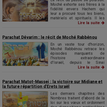
Moché exhorte ses frères à la
fidélité envers Hachem qui
leur a procuré tous les biens,
matériels et spirituels. Il les
invite à prendre garde aux
Lire la suite
dangers qui les guetteront tout
le long de leur histoire.
Parachat Dévarim : le récit de Moché Rabbénou
En un vaste tour d'horizon,
Moché Rabbénou retrace les
épisodes marquants de
l'histoire extraordinaire
d'Israël, depuis le Sinaï
jusqu'aux bords du Jourdain.
Lire la suite
Étape par étape, la parole
inspirée du Chef fait revivre
Parachat Matot-Massei : la victoire sur Midiane et
la future répartition d'Erets Israël
Les derniers chapitres des
Nombres traitent d'abord de la
loi sur les vœux et ordonnent