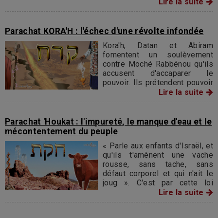
maudire ce peuple et conjurer
Lire la suite
ainsi le danger. Bilaam se met
en route sur son ânesse.
Parachat KORA'H : l'échec d'une révolte infondée
Kora'h, Datan et Abiram
fomentent un soulèvement
contre Moché Rabbénou qu'ils
accusent d'accaparer le
pouvoir. Ils prétendent pouvoir
assumer avec l'ensemble des
Lire la suite
hommes du peuple d’Israël, la
responsabilité des destinées
juives.
Parachat 'Houkat : l'impureté, le manque d'eau et le
mécontentement du peuple
« Parle aux enfants d'Israël, et
qu'ils t'amènent une vache
rousse, sans tache, sans
défaut corporel et qui n'ait le
joug ». C'est par cette loi
fameuse instituée dans
Lire la suite
l'ensemble des prescriptions
réglant le traitement des