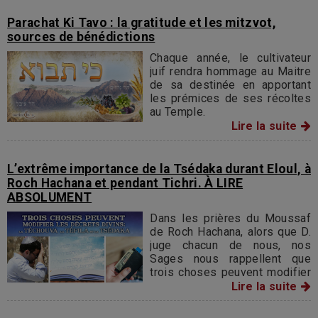
longtemps que la collectivité
observe la fidélité à D., en
Parachat Ki Tavo : la gratitude et les mitzvot,
transgressant, pour son
sources de bénédictions
compte, la Loi et la
Chaque année, le cultivateur
constitution.
juif rendra hommage au Maitre
de sa destinée en apportant
les prémices de ses récoltes
au Temple.
Lire la suite
L’extrême importance de la Tsédaka durant Eloul, à
Roch Hachana et pendant Tichri. À LIRE
ABSOLUMENT
Dans les prières du Moussaf
de Roch Hachana, alors que D.
juge chacun de nous, nos
Sages nous rappellent que
trois choses peuvent modifier
les décrets divins: la
Lire la suite
TÉCHOUVA (le repentir), la
TÉFILA (la prière) et la