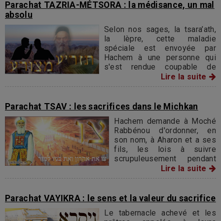
comment doit se dérouler la «
Parachat TAZRIA-MÉTSORA : la médisance, un mal
Avodat Cohanim »
absolu
Selon nos sages, la tsara’ath,
la lèpre, cette maladie
spéciale est envoyée par
Hachem à une personne qui
s'est rendue coupable de
médisance...
Lire la suite
Parachat TSAV : les sacrifices dans le Michkan
Hachem demande à Moché
Rabbénou d'ordonner, en
son nom, à Aharon et a ses
fils, les lois à suivre
scrupuleusement pendant
leur service dans le
Lire la suite
Michkan. Ainsi, le feu doit
brûler sans interruption sur
l'autel sur lequel doivent
Parachat VAYIKRA : le sens et la valeur du sacrifice
être présentés et
Le tabernacle achevé et les
consumés les différents