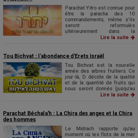
Parachat Yitro est connue pour
être la paracha des 10
commandements, même s’ils
seront reformulés
ultérieurement dans la
parachat Vaét'hanane. Yitro,
Lire la suite
rejoint Israël avec l’épouse et
les enfants de Moché
Rabbénou. Les commentateurs
Tou Bichvat : l'abondance d'Erets Israël
expliquent qu’il se convertit
Tou Bichvat est la nouvelle
alors au judaïsme.
année des arbres fruitiers. Ce
jour-là, D. décide de la qualité
et de la quantité de fruits qui
nous seront donnés (jusqu’au
Tou bichvat de l’année
Lire la suite
suivante).
Parachat Béchala'h : La Chira des anges et la Chira
des hommes
Le Midrach rapporte qu'au
moment où les flots de la mer