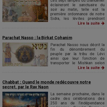
Les sept lampes du chandelier
éclaireront le sanctuaire du
soir au matin, telle est la
première ordonnance de notre
Sidra, les lévites prendront
leur service à partir de l'âge de
Lire la suite
25 ans pour cesser leur
fonction à l'âge de 50 ans.
Parachat Nasso : la Birkat Cohanim
Parachat Nasso nous décrit la
fin du dénombrement du
peuple par la tribu de Lévi
ainsi que leur fonction de
transporter le Mishkan selon
leur appartenance : Qehatites,
Lire la suite
Gershonites, Mérarites.
Certains ustensiles sacrés
seront transportés par chariot,
Chabbat : Quand le monde redécouvre notre
d’autre à même leurs épaules…
secret, par le Rav Naon
La semaine prochaine, dans le
cadre des célébrations des
250 ans de l’indépendance