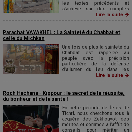
les textes précédents et
s'achève sur des comptes
méticuleux donnant le total de
Lire la suite
l'or, de l'argent, de l'airain et
des matériaux divers
employés pour les travaux.
Parachat VAYAKHEL : La Sainteté du Chabbat et
celle du Michkan
Une fois de plus la sainteté du
Chabbat est rappelée au
peuple avec la précision
particulière de la défense
d'allumer du feu dans les
maisons juives et d'observer
Lire la suite
un repos absolu pendant toute
la durée de la journée
sabbatique.
Roch Hachana - Kippour : le secret de la réussite,
du bonheur et de la santé !
En cette période de fêtes de
Tichri, nous cherchons tous à
acquérir des Zekhouyot, des
mérites et sommes à l’affût de
conseils pour mériter un