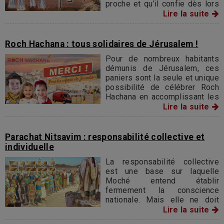
proche et qu’il confie dès lors
sa destinée à son successeur
Lire la suite
Yéochoua
Roch Hachana : tous solidaires de Jérusalem !
Pour de nombreux habitants
démunis de Jérusalem, ces
paniers sont la seule et unique
possibilité de célébrer Roch
Hachana en accomplissant les
mitsvot du Seder et en récitant
Lire la suite
les bérakhot (bénédictions)
dans la joie.
Parachat Nitsavim : responsabilité collective et
individuelle
La responsabilité collective
est une base sur laquelle
Moché entend établir
fermement la conscience
nationale. Mais elle ne doit
pas permettre à l'individu de
Lire la suite
se croire en sécurité aussi