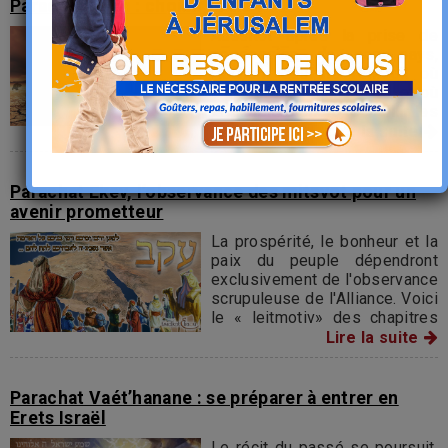
Parachat Rééh : choisir la vie !
Aussitôt après la prise de
possession de son pays,
Hachem désigne l'endroit où
s'élèvera son sanctuaire, et où
le peuple viendra recueillir les
enseignements de ses chefs.
Lire la suite
Une mesure particulière
prévoit la permission d'abattre
les bêtes pour la
Parachat Ekev, l’observance des mitsvot pour un
consommation...
avenir prometteur
La prospérité, le bonheur et la
paix du peuple dépendront
exclusivement de l'observance
scrupuleuse de l'Alliance. Voici
le « leitmotiv» des chapitres
de notre Sidra. Le souvenir
Lire la suite
des épreuves du désert
servira de leçon pour éviter au
peuple égarements et
Parachat Vaét’hanane : se préparer à entrer en
négligences qui pourraient lui
Erets Israël
coûter cher.
Le récit du passé se poursuit.