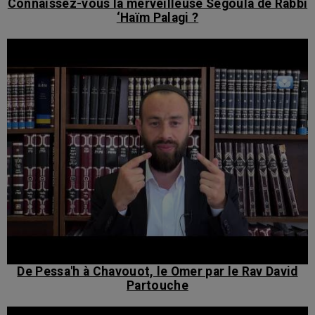
Connaissez-vous la merveilleuse Ségoula de Rabbi
‘Haïm Palagi ?
De Pessa'h à Chavouot, le Omer par le Rav David
Partouche