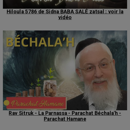
Hiloula 5786 de Sidna BABA SALÉ zatsal : voir la
vidéo
Rav Sitruk - La Parnassa - Parachat Béchala'h -
Parachat Hamane