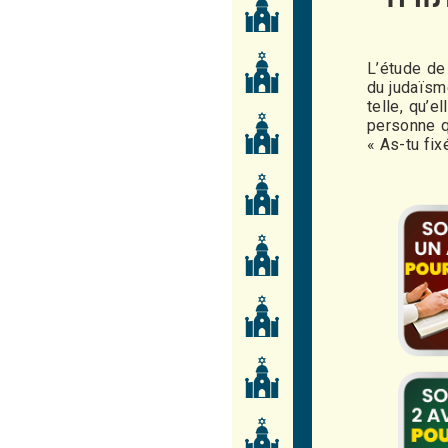
L’étude de 
du judaïsm
telle, qu’
personne q
« As-tu fix