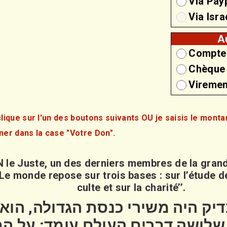
Via Pay
Via Isr
A
Compte
Chèque
Viremen
clique sur l'un des boutons suivants OU je saisis le monta
ner dans la case "Votre Don".
 le Juste, un des derniers membres de la gran
‘’Le monde repose sur trois bases : sur l’étude de
culte et sur la charité’’.
יק היה משירי כנסת הגדולה, הוא 
 שלושה דברים העולם עומד; על ה