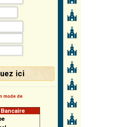
uez ici
on mode de
 Bancaire
pe