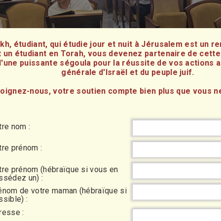
h, étudiant, qui étudie jour et nuit à Jérusalem est un r
t un étudiant en Torah, vous devenez partenaire de cett
'une puissante ségoula pour la réussite de vos actions a
générale d'Israël et du peuple juif.
oignez-nous, votre soutien compte bien plus que vous ne
tre nom :
tre prénom :
tre prénom (hébraïque si vous en
ssédez un) :
énom de votre maman (hébraïque si
sible) :
resse :