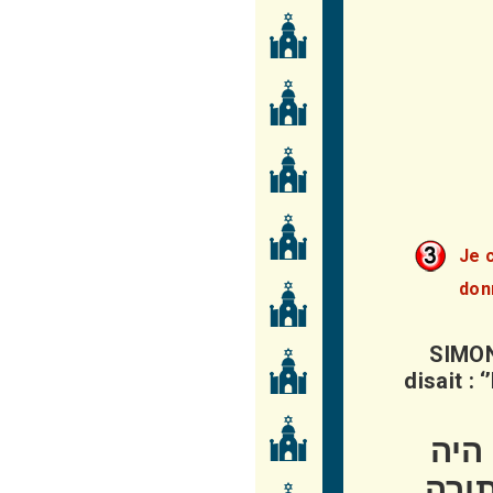
Je 
don
SIMON
disait : 
היה
תורה