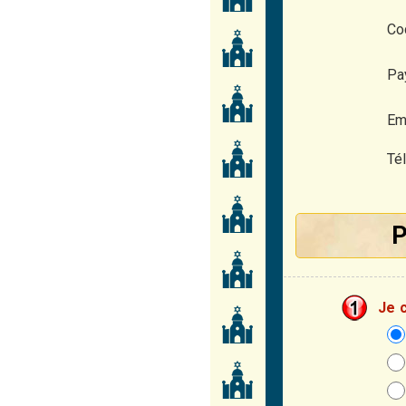
Cod
Pa
Ema
Té
P
Je 