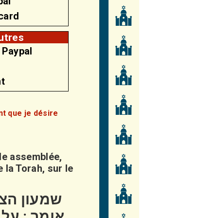
pal
acard
utres
 Paypal
t
nt que je désire
de assemblée,
 la Torah, sur le
שמעון הצד
אומר : על