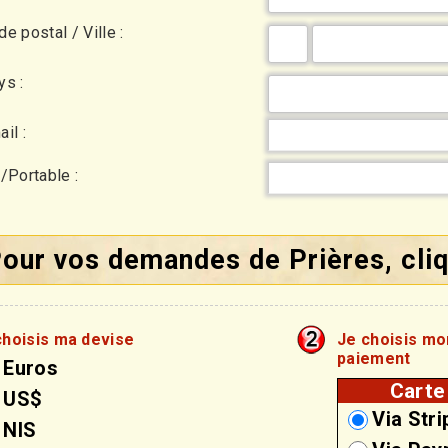
e postal / Ville :
ys :
il :
l/Portable :
our vos demandes de Prières, cliq
choisis ma devise
Je choisis m
paiement
Euros
Carte
US$
Via Stri
NIS