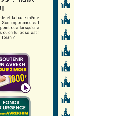
וע
itale et la base même
. Son importance est
point que lorsqu’une
qu’on lui pose est :
a Torah ?