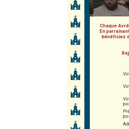
Chaque Avrék
En parrainan
bénéficiez d
Rej
Vo
Vo
Vo
po
Pr
pos
Ad