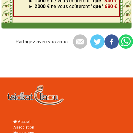
► 1000 €
ne vous coûteront
"que"
340 €
► 2000 €
ne vous coûteront
"que"
680 €
Partagez avec vos amis :
Accueil
Association
Nos actions