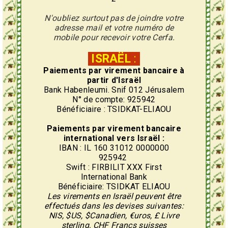
N'oubliez surtout pas de joindre votre
adresse mail et votre numéro de
mobile pour recevoir votre Cerfa.
ISRAËL
:
Paiements par virement
bancaire
à
partir d'Israël
Bank Habenleumi. Snif 012 Jérusalem
N° de compte: 925942
Bénéficiaire : TSIDKAT-ELIAOU
Paiements par virement
bancaire
international vers Israël :
IBAN : IL 160 31012 0000000
925942
Swift : FIRBILIT XXX First
International Bank
Bénéficiaire: TSIDKAT ELIAOU
Les virements en Israël peuvent être
effectués dans les devises suivantes:
NIS, $US, $Canadien, €uros, £ Livre
sterling, CHF Francs suisses