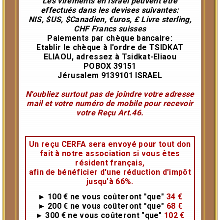
Les virements en Israël peuvent être
effectués dans les devises suivantes:
NIS, $US, $Canadien, €uros, £ Livre sterling,
CHF Francs suisses
Paiements par chèque bancaire:
Etablir le chèque à l'ordre de TSIDKAT
ELIAOU, adressez à Tsidkat-Eliaou
POBOX 39151
Jérusalem 9139101 ISRAEL
N'oubliez surtout pas de joindre votre adresse
mail et votre numéro de mobile pour recevoir
votre Reçu Art.46.
Un reçu CERFA sera envoyé pour tout don
fait à notre association si vous êtes
résident français,
afin de bénéficier d'une réduction d'impôt
jusqu'à 66%.
► 100 €
ne vous coûteront
"que"
34 €
► 200 €
ne vous coûteront
"que"
68 €
► 300 €
ne vous coûteront
"que"
102 €