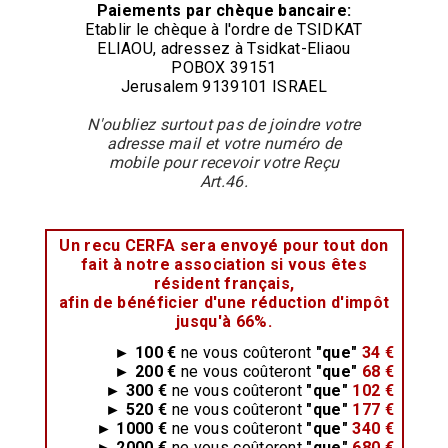
Paiements par chèque bancaire:
Etablir le chèque à l'ordre de TSIDKAT
ELIAOU, adressez à Tsidkat-Eliaou
POBOX 39151
Jerusalem 9139101 ISRAEL
N'oubliez surtout pas de joindre votre
adresse mail et votre numéro de
mobile pour recevoir votre Reçu
Art.46.
Un recu CERFA sera envoyé pour tout don
fait à notre association si vous êtes
résident français,
afin de bénéficier d'une réduction d'impôt
jusqu'à 66%.
► 100 €
ne vous coûteront
"que"
34 €
► 200 €
ne vous coûteront
"que"
68 €
► 300 €
ne vous coûteront
"que"
102 €
► 520 €
ne vous coûteront
"que"
177 €
► 1000 €
ne vous coûteront
"que"
340 €
► 2000 €
ne vous coûteront
"que"
680 €