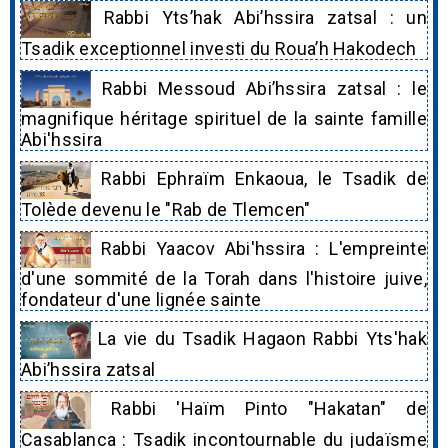
Rabbi Yts’hak Abi’hssira zatsal : un
Tsadik exceptionnel investi du Roua’h Hakodech
Rabbi Messoud Abi’hssira zatsal : le
magnifique héritage spirituel de la sainte famille
Abi'hssira
Rabbi Ephraïm Enkaoua, le Tsadik de
Tolède devenu le "Rab de Tlemcen"
Rabbi Yaacov Abi'hssira : L'empreinte
d'une sommité de la Torah dans l'histoire juive,
fondateur d'une lignée sainte
La vie du Tsadik Hagaon Rabbi Yts'hak
Abi’hssira zatsal
Rabbi 'Haïm Pinto "Hakatan" de
Casablanca : Tsadik incontournable du judaïsme