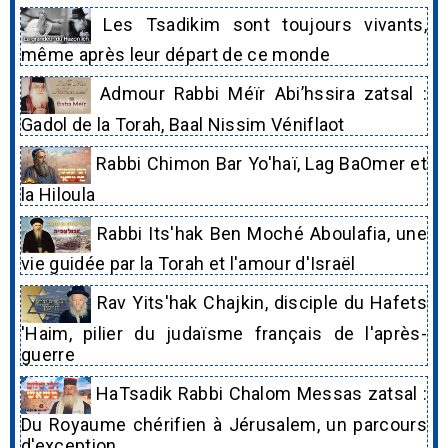
Les Tsadikim sont toujours vivants,
même après leur départ de ce monde
Admour Rabbi Méïr Abi’hssira zatsal :
Gadol de la Torah, Baal Nissim Véniflaot
Rabbi Chimon Bar Yo'haï, Lag BaOmer et
la Hiloula
Rabbi Its'hak Ben Moché Aboulafia, une
vie guidée par la Torah et l'amour d'Israël
Rav Yits'hak Chajkin, disciple du Hafets
'Haim, pilier du judaïsme français de l'après-
guerre
HaTsadik Rabbi Chalom Messas zatsal :
Du Royaume chérifien à Jérusalem, un parcours
d'exception