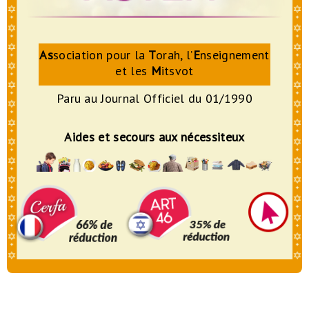
As
sociation pour la
T
orah, l’
E
nseignement
et les
M
itsvot
Paru au Journal Officiel du 01/1990
Aides et secours aux nécessiteux