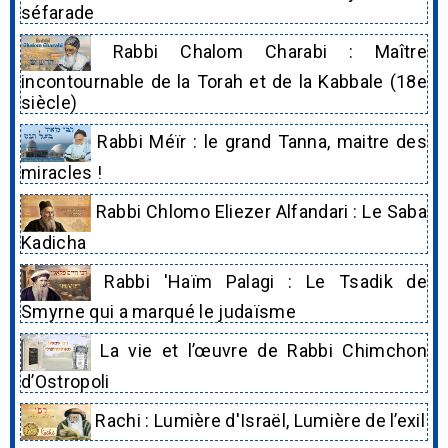
séfarade
Rabbi Chalom Charabi : Maître
incontournable de la Torah et de la Kabbale (18e
siècle)
Rabbi Méïr : le grand Tanna, maitre des
miracles !
Rabbi Chlomo Eliezer Alfandari : Le Saba
Kadicha
Rabbi 'Haïm Palagi : Le Tsadik de
Smyrne qui a marqué le judaïsme
La vie et l’œuvre de Rabbi Chimchon
d’Ostropoli
Rachi : Lumière d'Israël, Lumière de l’exil