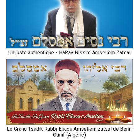
Un juste authentique - HaRav Nissim Amsellem Zatsal
Le Grand Tsadik Rabbi Eliaou Amsellem zatsal de Béni-
Ounif (Algérie)