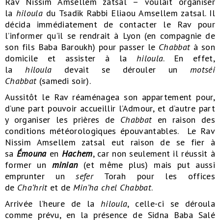
Rav Nissim Amsellem zatsal – voulait organiser
la
hiloula
du Tsadik Rabbi Eliaou Amsellem zatsal. Il
décida immédiatement de contacter le Rav pour
l’informer qu’il se rendrait à Lyon (en compagnie de
son fils Baba Baroukh) pour passer le
Chabbat
à son
domicile et assister à la
hiloula
. En effet,
la
hiloula
devait se dérouler un
motséi
Chabbat
(samedi soir).
Aussitôt le Rav réaménagea son appartement pour,
d’une part pouvoir accueillir l’Admour, et d’autre part
y organiser les prières de
Chabbat
en raison des
conditions météorologiques épouvantables. Le Rav
Nissim Amsellem zatsal eut raison de se fier à
sa
Émouna
en
Hachem
, car non seulement il réussit à
former un
minian
(et même plus) mais put aussi
emprunter un
sefer
Torah pour les offices
de
Cha’hrit
et de
Min’ha
chel Chabbat
.
Arrivée l’heure de la
hiloula
, celle-ci se déroula
comme prévu, en la présence de Sidna Baba Salé