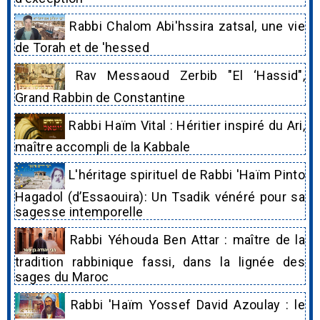
Rabbi Chalom Abi'hssira zatsal, une vie
de Torah et de 'hessed
Rav Messaoud Zerbib "El ‘Hassid",
Grand Rabbin de Constantine
Rabbi Haïm Vital : Héritier inspiré du Ari,
maître accompli de la Kabbale
L'héritage spirituel de Rabbi 'Haïm Pinto
Hagadol (d’Essaouira): Un Tsadik vénéré pour sa
sagesse intemporelle
Rabbi Yéhouda Ben Attar : maître de la
tradition rabbinique fassi, dans la lignée des
sages du Maroc
Rabbi 'Haïm Yossef David Azoulay : le