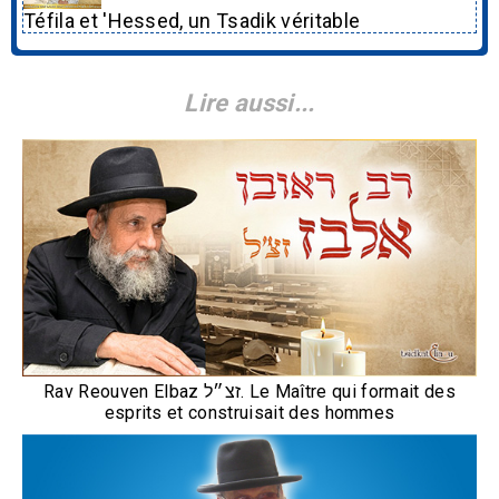
Téfila et 'Hessed, un Tsadik véritable
Lire aussi...
Rav Reouven Elbaz זצ״ל. Le Maître qui formait des
esprits et construisait des hommes