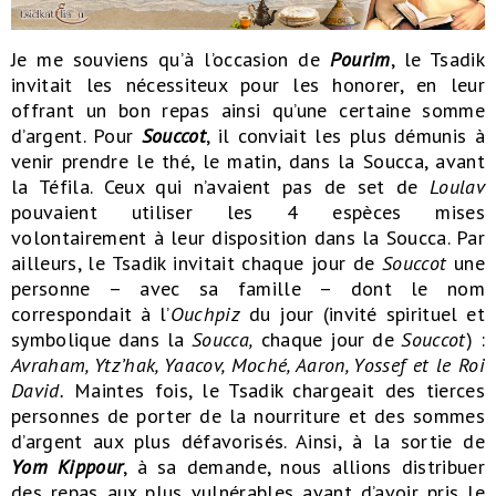
Je me souviens qu’à l’occasion de
Pourim
, le Tsadik
invitait les nécessiteux pour les honorer, en leur
offrant un bon repas ainsi qu’une certaine somme
d’argent. Pour
Souccot
, il conviait les plus démunis à
venir prendre le thé, le matin, dans la Soucca, avant
la Téfila. Ceux qui n’avaient pas de set de
Loulav
pouvaient utiliser les 4 espèces mises
volontairement à leur disposition dans la Soucca. Par
ailleurs, le Tsadik invitait chaque jour de
Souccot
une
personne – avec sa famille – dont le nom
correspondait à l’
Ouchpiz
du jour (invité spirituel et
symbolique dans la
Soucca,
chaque jour de
Souccot
) :
Avraham, Ytz’hak, Yaacov, Moché, Aaron, Yossef et le Roi
David.
Maintes fois, le Tsadik chargeait des tierces
personnes de porter de la nourriture et des sommes
d’argent aux plus défavorisés. Ainsi, à la sortie de
Yom Kippour
, à sa demande, nous allions distribuer
des repas aux plus vulnérables avant d’avoir pris le