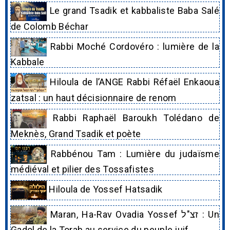
Le grand Tsadik et kabbaliste Baba Salé
de Colomb Béchar
Rabbi Moché Cordovéro : lumière de la
Kabbale
Hiloula de l’ANGE Rabbi Réfaël Enkaoua
zatsal : un haut décisionnaire de renom
Rabbi Raphaël Baroukh Tolédano de
Meknès, Grand Tsadik et poète
Rabbénou Tam : Lumière du judaïsme
médiéval et pilier des Tossafistes
Hiloula de Yossef Hatsadik
Maran, Ha-Rav Ovadia Yossef זצ"ל : Un
Gadol de la Torah au service du peuple juif