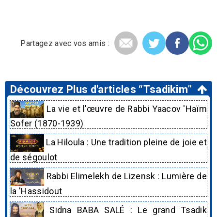
Partagez avec vos amis :
Découvrez Plus d'articles “Tsadikim”
La vie et l'œuvre de Rabbi Yaacov 'Haïm
Sofer (1870-1939)
La Hiloula : Une tradition pleine de joie et
de ségoulot
Rabbi Elimelekh de Lizensk : Lumière de
la 'Hassidout
Sidna BABA SALÉ : Le grand Tsadik