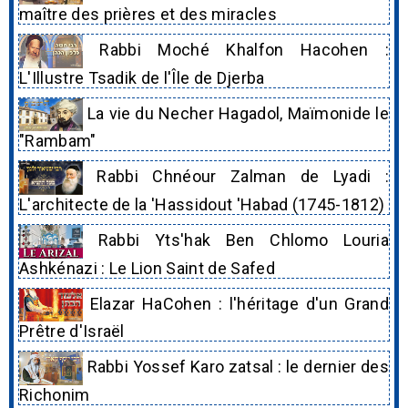
maître des prières et des miracles
Rabbi Moché Khalfon Hacohen :
L'Illustre Tsadik de l'Île de Djerba
La vie du Necher Hagadol, Maïmonide le
"Rambam"
Rabbi Chnéour Zalman de Lyadi :
L'architecte de la 'Hassidout 'Habad (1745-1812)
Rabbi Yts'hak Ben Chlomo Louria
Ashkénazi : Le Lion Saint de Safed
Elazar HaCohen : l'héritage d'un Grand
Prêtre d'Israël
Rabbi Yossef Karo zatsal : le dernier des
Richonim