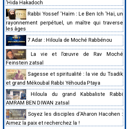
'Hida Hakadoch
Rabbi Yossef 'Haïm : Le Ben Ich 'Haï, un
rayonnement perpétuel, un maître qui traverse
les âges
7 Adar : Hiloula de Moché Rabbénou
La vie et l’œuvre de Rav Moché
Feinstein zatsal
Sagesse et spiritualité : la vie du Tsadik
et grand Mékoubal Rabbi Yéhouda Ptaya
Hiloula du grand Kabbaliste Rabbi
AMRAM BEN DIWAN zatsal
Soyez les disciples d'Aharon Hacohen :
Aimez la paix et recherchez la !