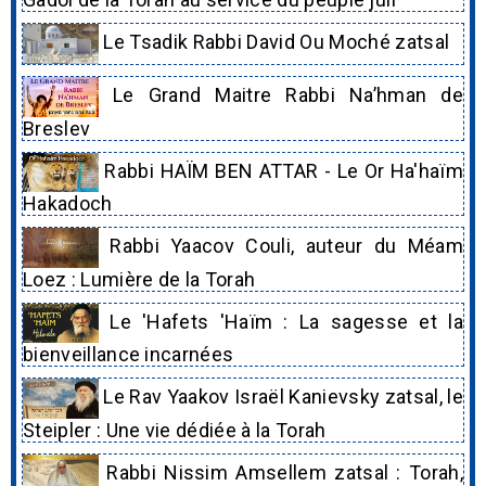
Le Tsadik Rabbi David Ou Moché zatsal
Le Grand Maitre Rabbi Na’hman de
Breslev
Rabbi HAÏM BEN ATTAR - Le Or Ha'haïm
Hakadoch
Rabbi Yaacov Couli, auteur du Méam
Loez : Lumière de la Torah
Le 'Hafets 'Haïm : La sagesse et la
bienveillance incarnées
Le Rav Yaakov Israël Kanievsky zatsal, le
Steipler : Une vie dédiée à la Torah
Rabbi Nissim Amsellem zatsal : Torah,