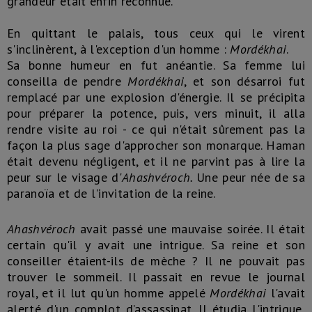
grandeur était enfin reconnue.
En quittant le palais, tous ceux qui le virent
s'inclinèrent, à l'exception d'un homme :
Mordékhai
.
Sa bonne humeur en fut anéantie. Sa femme lui
conseilla de pendre
Mordékhai
, et son désarroi fut
remplacé par une explosion d'énergie. Il se précipita
pour préparer la potence, puis, vers minuit, il alla
rendre visite au roi - ce qui n'était sûrement pas la
façon la plus sage d'approcher son monarque. Haman
était devenu négligent, et il ne parvint pas à lire la
peur sur le visage d'
Ahashvé
roch.
Une peur née de sa
paranoïa et de l'invitation de la reine.
Ahashvéroch
avait passé une mauvaise soirée. Il était
certain qu'il y avait une intrigue. Sa reine et son
conseiller étaient-ils de mèche ? Il ne pouvait pas
trouver le sommeil. Il passait en revue le journal
royal, et il lut qu'un homme appelé
Mordékhai
l'avait
alerté d'un complot d’assassinat. Il étudia l'intrigue,