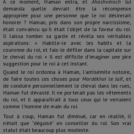
À ce moment, Haman entra, et
Ahashvéroch
lui
demanda quelle devrait être la récompense
appropriée pour une personne que le roi désirerait
honorer ? Haman, pris dans son propre narcissisme,
était convaincu qu'il était l'objet de la faveur du roi.
Il laissa tomber sa garde et révéla ses véritables
aspirations: « Habille-le avec les habits et la
couronne du roi, et fais-le défiler dans la capitale sur
le cheval du roi. » Il est difficile d'imaginer une pire
suggestion pour le roi à cet instant.
Quand le roi ordonna à Haman, l'antisémite notoire,
de faire toutes ces choses pour
Mordékhai
le Juif, et
de conduire personnellement le cheval dans les rues,
Haman fut dévasté. Il ne porterait pas les vêtements
du roi, et il apparaîtrait à tous ceux qui le verraient
comme l’homme de main du roi.
Tout à coup, Haman fut diminué, car en réalité, il
n’était que "déguisé" en conseiller du roi. Son vrai
statut était beaucoup plus modeste.