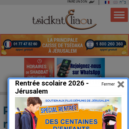
FAIRE UN DON
ב"ה
Rentrée scolaire 2026 -
Fermer
Jérusalem
Pourim : bas les
masques !