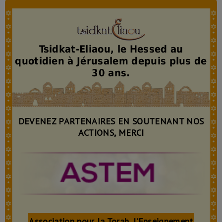
Tsidkat-Eliaou, le Hessed au
quotidien à Jérusalem depuis plus de
30 ans.
DEVENEZ PARTENAIRES EN SOUTENANT NOS
ACTIONS, MERCI
As
sociation pour la
T
orah, l’
E
nseignement