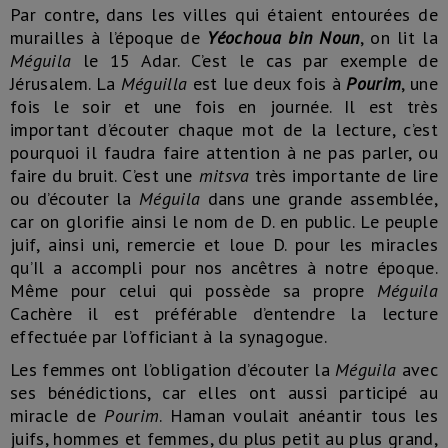
Par contre, dans les villes qui étaient entourées de
murailles à l’époque de
Yéochoua bin Noun
, on lit la
Méguila
le 15 Adar. C’est le cas par exemple de
Jérusalem. La
Méguilla
est lue deux fois à
Pourim
, une
fois le soir et une fois en journée. Il est très
important d’écouter chaque mot de la lecture, c’est
pourquoi il faudra faire attention à ne pas parler, ou
faire du bruit. C’est une
mitsva
très importante de lire
ou d’écouter la
Méguila
dans une grande assemblée,
car on glorifie ainsi le nom de D. en public. Le peuple
juif, ainsi uni, remercie et loue D. pour les miracles
qu’Il a accompli pour nos ancêtres à notre époque.
Même pour celui qui possède sa propre
Méguila
Cachère il est préférable d’entendre la lecture
effectuée par l’officiant à la synagogue.
Les femmes ont l’obligation d’écouter la
Méguila
avec
ses bénédictions, car elles ont aussi participé au
miracle de
Pourim
. Haman voulait anéantir tous les
juifs, hommes et femmes, du plus petit au plus grand,