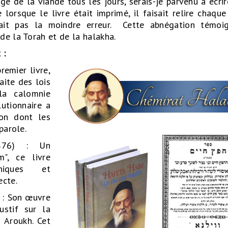
angé de la viande tous les jours, serais-je parvenu à écri
lorsque le livre était imprimé, il faisait relire chaqu
istait pas la moindre erreur. Cette abnégation témo
de la Torah et de la halakha.
 :
remier livre,
aite des lois
la calomnie
lutionnaire a
on dont les
parole.
1876) : Un
", ce livre
hiques et
ecte.
 : Son œuvre
stif sur la
 Aroukh. Cet