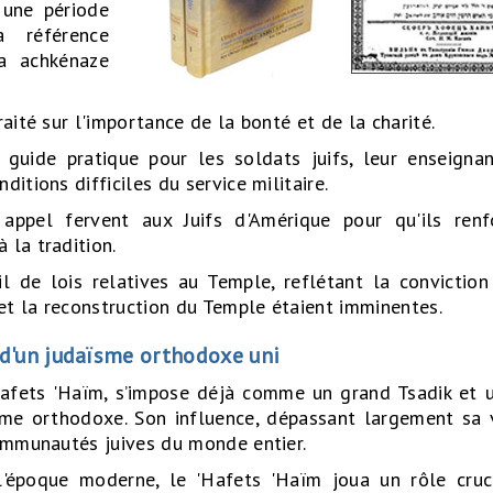
 une période
 référence
a achkénaze
raité sur l'importance de la bonté et de la charité.
n guide pratique pour les soldats juifs, leur enseign
itions difficiles du service militaire.
 appel fervent aux Juifs d'Amérique pour qu'ils renf
 la tradition.
eil de lois relatives au Temple, reflétant la convictio
et la reconstruction du Temple étaient imminentes.
e d'un judaïsme orthodoxe uni
Hafets 'Haïm, s’impose déjà comme un grand Tsadik et u
sme orthodoxe. Son influence, dépassant largement sa v
communautés juives du monde entier.
'époque moderne, le 'Hafets 'Haïm joua un rôle cruc