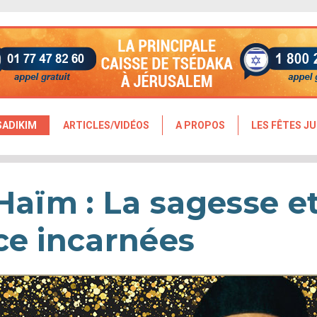
SADIKIM
ARTICLES/VIDÉOS
A PROPOS
LES FÊTES JU
'Haïm : La sagesse et
ce incarnées