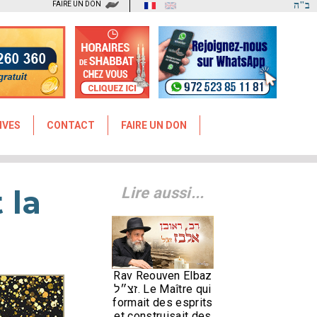
FAIRE UN DON
ב"ה
IVES
CONTACT
FAIRE UN DON
 la
Lire aussi...
Rav Reouven Elbaz
זצ״ל. Le Maître qui
formait des esprits
et construisait des