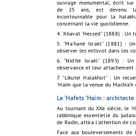
ouvrage monumental, écrit sur
de 25 ans, est devenu la
incontournable pour la halakh
concernant la vie quotidienne.
4. "Ahavat 'Hessed" (1888) : Un t
5. "Ma'hané Israël" (1881) : U
observer les mitsvot dans les cond
6. "Nid’hé Israël" (1893) : Un
observance et leur attachement à
7. "Likutei Halakhot" : Un recu
'Haïm que la venue du Machia’h 
Le 'Hafets 'Haïm : architect
Au tournant du XXe siècle, le '
rabbinique essentielle du judaï
de Radin, attira l'attention de 
Face aux bouleversements de l