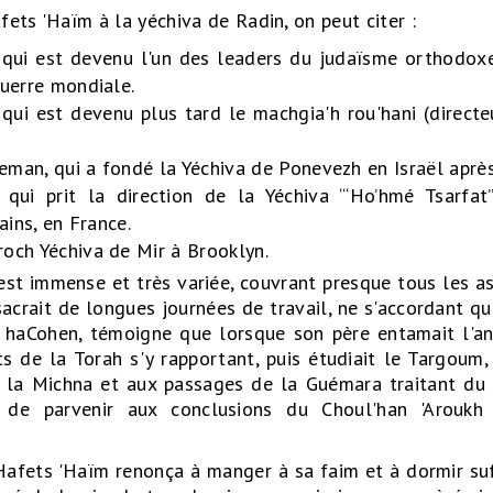
ets 'Haïm à la yéchiva de Radin, on peut citer :
 qui est devenu l'un des leaders du judaïsme orthodox
uerre mondiale.
 qui est devenu plus tard le machgia'h rou'hani (directeu
an, qui a fondé la Yéchiva de Ponevezh en Israël après
, qui prit la direction de la Yéchiva “‘Ho’hmé Tsarfat
ains, en France.
och Yéchiva de Mir à Brooklyn.
est immense et très variée, couvrant presque tous les a
nsacrait de longues journées de travail, ne s'accordant q
eib haCohen, témoigne que lorsque son père entamait l'a
ts de la Torah s'y rapportant, puis étudiait le Targoum,
 à la Michna et aux passages de la Guémara traitant du
t de parvenir aux conclusions du Choul'han 'Arouk
 'Hafets 'Haïm renonça à manger à sa faim et à dormir s