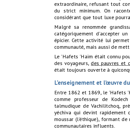
extraordinaire, refusant tout co
du strict minimum. On racont
considérant que tout luxe pourrai
Malgré sa renommée grandissan
catégoriquement d'accepter un 
épicier. Cette activité lui per
communauté, mais aussi de mettre
Le 'Hafets 'Haïm était connu pour
des voyageurs,
des pauvres et d
était toujours ouverte à quiconq
L’enseignement et l'œuvre du
Entre 1862 et 1869, le 'Hafets 'H
comme professeur de Kodech (m
talmudique de Vachilitchoq, pr
yéchiva qui devint rapidement c
moussar (l'éthique), formant de
communautaires influents.