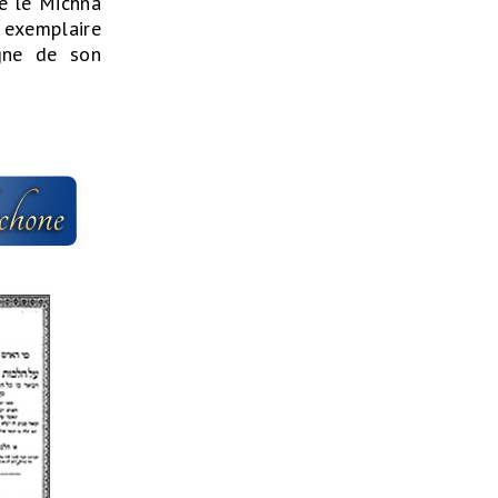
re le Michna
e exemplaire
igne de son