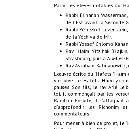
Parmi les élèves notables du 'Haf
Rabbi El’hanan Wasserman,
de l'Est avant la Seconde G
Rabbi Yé’hezkel Levenstein,
de la Yéchiva de Mir.
Rabbi Yossef Chlomo Kahanem
Rav ‘Haim Yitz'hak ‘Hajkin
Strasbourg, puis à Aix-Les-B
Rav Avraham Kalmanowitz, r
L'œuvre écrite du 'Hafets 'Haïm 
vie juive. Le 'Hafets 'Haïm y co
pauses. Son fils, le rav Arié L
loi, il commençait par les verse
Ramban. Ensuite, il s'attaquait
d'approfondir les Richonim e
commentateurs.
Pour mener à bien ce projet, le