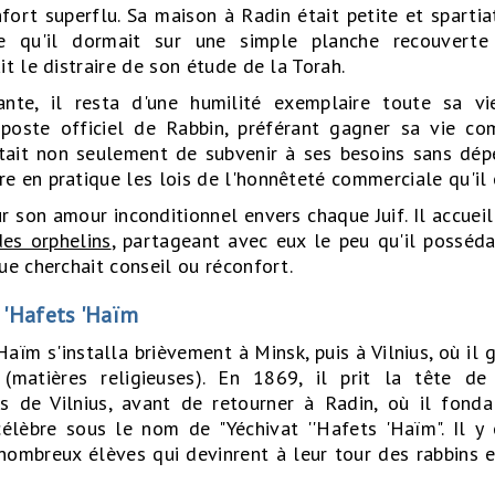
nfort superflu. Sa maison à Radin était petite et sparti
e qu'il dormait sur une simple planche recouverte
t le distraire de son étude de la Torah.
te, il resta d'une humilité exemplaire toute sa vie
poste officiel de Rabbin, préférant gagner sa vie c
mettait non seulement de subvenir à ses besoins sans dé
 en pratique les lois de l'honnêteté commerciale qu'il 
 son amour inconditionnel envers chaque Juif. Il accueill
es orphelins
, partageant avec eux le peu qu'il posséda
ue cherchait conseil ou réconfort.
 'Hafets 'Haïm
aïm s'installa brièvement à Minsk, puis à Vilnius, où il 
atières religieuses). En 1869, il prit la tête de l
ès de Vilnius, avant de retourner à Radin, où il fonda
élèbre sous le nom de "Yéchivat ''Hafets 'Haïm". Il y 
 nombreux élèves qui devinrent à leur tour des rabbins 