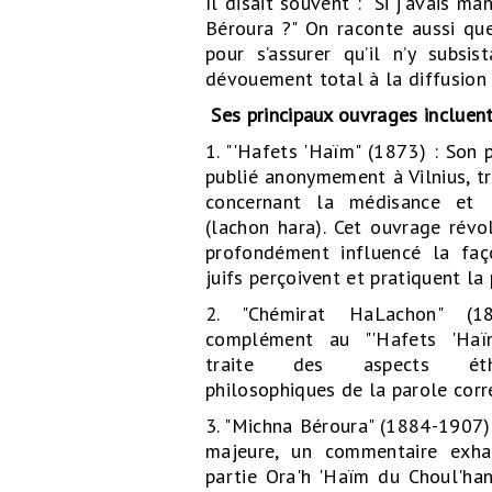
Il disait souvent : "Si j'avais m
Béroura ?" On raconte aussi que 
pour s’assurer qu’il n’y subs
dévouement total à la diffusion 
Ses principaux ouvrages incluent
1. "'Hafets 'Haïm" (1873) : Son p
publié anonymement à Vilnius, tr
concernant la médisance et 
(lachon hara). Cet ouvrage révo
profondément influencé la faç
juifs perçoivent et pratiquent la 
2. "Chémirat HaLachon" (
complément au "'Hafets 'Haïm
traite des aspects ét
philosophiques de la parole corr
3. "Michna Béroura" (1884-1907)
majeure, un commentaire exhau
partie Ora'h 'Haïm du Choul'han