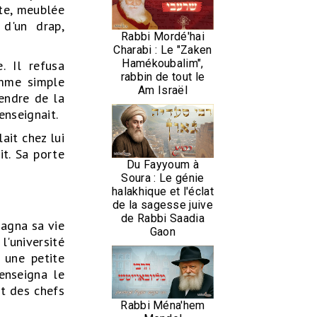
ate, meublée
 d'un drap,
Rabbi Mordé'hai
Charabi : Le "Zaken
Hamékoubalim",
. Il refusa
rabbin de tout le
omme simple
Am Israël
pendre de la
enseignait.
ait chez lui
it. Sa porte
Du Fayyoum à
Soura : Le génie
halakhique et l'éclat
de la sagesse juive
de Rabbi Saadia
gagna sa vie
Gaon
'université
 une petite
enseigna le
et des chefs
Rabbi Ména'hem