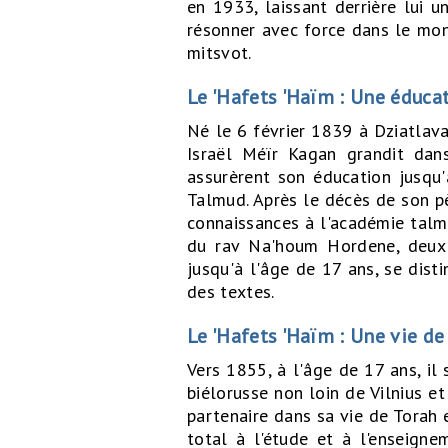
en 1933, laissant derrière lui u
résonner avec force dans le mond
mitsvot.
Le 'Hafets 'Haïm : Une éduca
Né le 6 février 1839 à Dziatlava 
Israël Méïr Kagan grandit dans
assurèrent son éducation jusqu'
Talmud. Après le décès de son pè
connaissances à l'académie talmud
du rav Na'houm Hordene, deux f
jusqu'à l'âge de 17 ans, se dis
des textes.
Le 'Hafets 'Haïm : Une vie de
Vers 1855, à l'âge de 17 ans, il 
biélorusse non loin de Vilnius et
partenaire dans sa vie de Torah
total à l'étude et à l'enseign