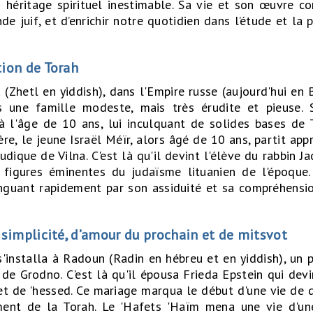
n héritage spirituel inestimable. Sa vie et son œuvre c
e juif, et d’enrichir notre quotidien dans l’étude et la 
tion de Torah
(Zhetl en yiddish), dans l'Empire russe (aujourd'hui en B
 une famille modeste, mais très érudite et pieuse. 
à l'âge de 10 ans, lui inculquant de solides bases de 
re, le jeune Israël Méïr, alors âgé de 10 ans, partit app
ique de Vilna. C'est là qu'il devint l'élève du rabbin Ja
igures éminentes du judaïsme lituanien de l'époque. 
tinguant rapidement par son assiduité et sa compréhens
 simplicité, d’amour du prochain et de mitsvot
s'installa à Radoun (Radin en hébreu et en yiddish), un p
 de Grodno. C'est là qu'il épousa Frieda Epstein qui devi
 et de 'hessed. Ce mariage marqua le début d'une vie d
ement de la Torah. Le 'Hafets 'Haïm mena une vie d'une