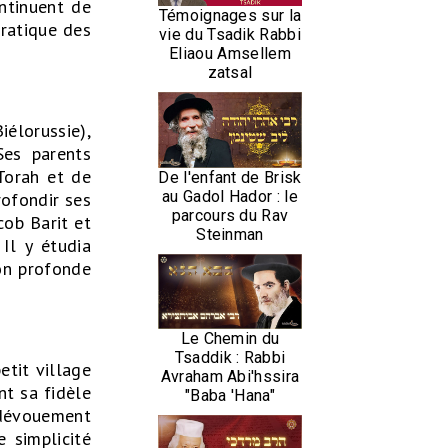
ontinuent de
Témoignages sur la
pratique des
vie du Tsadik Rabbi
Eliaou Amsellem
zatsal
iélorussie),
Ses parents
Torah et de
De l'enfant de Brisk
au Gadol Hador : le
rofondir ses
parcours du Rav
cob Barit et
Steinman
Il y étudia
ion profonde
Le Chemin du
Tsaddik : Rabbi
etit village
Avraham Abi'hssira
nt sa fidèle
"Baba 'Hana"
e dévouement
 simplicité