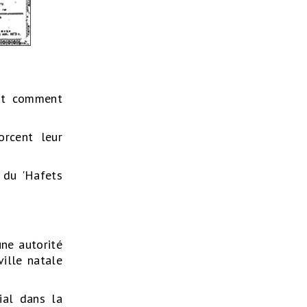
ant comment
orcent leur
n du 'Hafets
ne autorité
ille natale
ial dans la