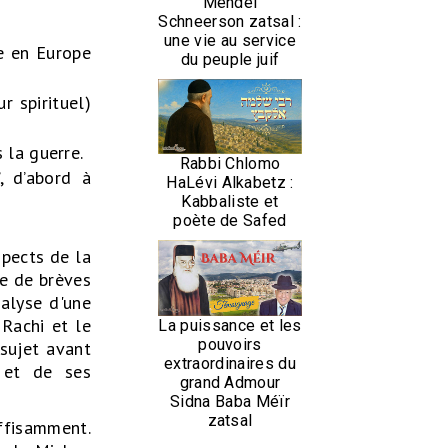
Mendel
Schneerson zatsal :
une vie au service
e en Europe
du peuple juif
r spirituel)
 la guerre.
Rabbi Chlomo
”, d’abord à
HaLévi Alkabetz :
Kabbaliste et
poète de Safed
spects de la
ue de brèves
nalyse d'une
 Rachi et le
La puissance et les
pouvoirs
 sujet avant
extraordinaires du
h et de ses
grand Admour
Sidna Baba Méïr
zatsal
uffisamment.