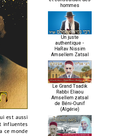
hommes
Un juste
authentique -
HaRav Nissim
Amsellem Zatsal
Le Grand Tsadik
Rabbi Eliaou
Amsellem zatsal
de Béni-Ounif
(Algérie)
qui est aussi
t influentes
tta ce monde