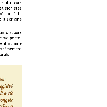
re plusieurs
et sionistes
hésion à la
 à l'origine
un discours
omme porte-
ement nommé
 extrêmement
Torah
.