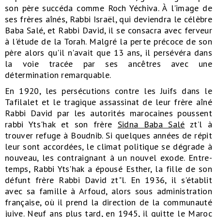
son père succéda comme Roch Yéchiva. À l'image de
ses frères aînés, Rabbi Israël, qui deviendra le célèbre
Baba Salé, et Rabbi David, il se consacra avec ferveur
à l'étude de la Torah. Malgré la perte précoce de son
père alors qu'il n'avait que 13 ans, il persévéra dans
la voie tracée par ses ancêtres avec une
détermination remarquable.
En 1920, les persécutions contre les Juifs dans le
Tafilalet et le tragique assassinat de leur frère aîné
Rabbi David par les autorités marocaines poussent
rabbi Yts'hak et son frère
Sidna Baba Salé
zt’l à
trouver refuge à Boudnib. Si quelques années de répit
leur sont accordées, le climat politique se dégrade à
nouveau, les contraignant à un nouvel exode. Entre-
temps, Rabbi Yts'hak a épousé Esther, la fille de son
défunt frère Rabbi David zt"l. En 1936, il s'établit
avec sa famille à Arfoud, alors sous administration
française, où il prend la direction de la communauté
juive. Neuf ans plus tard, en 1945, il quitte le Maroc