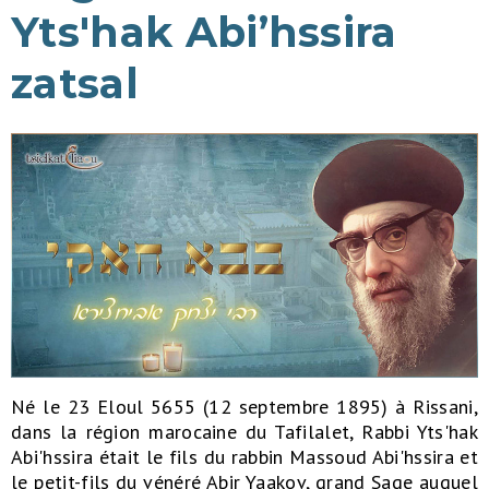
Yts'hak Abi’hssira
zatsal
Né le 23 Eloul 5655 (12 septembre 1895) à Rissani,
dans la région marocaine du Tafilalet, Rabbi Yts'hak
Abi'hssira était le fils du rabbin Massoud Abi'hssira et
le petit-fils du vénéré Abir Yaakov, grand Sage auquel