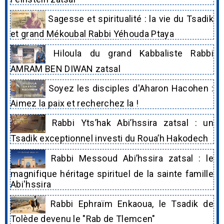
Sagesse et spiritualité : la vie du Tsadik
et grand Mékoubal Rabbi Yéhouda Ptaya
Hiloula du grand Kabbaliste Rabbi
AMRAM BEN DIWAN zatsal
Soyez les disciples d'Aharon Hacohen :
Aimez la paix et recherchez la !
Rabbi Yts’hak Abi’hssira zatsal : un
Tsadik exceptionnel investi du Roua’h Hakodech
Rabbi Messoud Abi’hssira zatsal : le
magnifique héritage spirituel de la sainte famille
Abi'hssira
Rabbi Ephraïm Enkaoua, le Tsadik de
Tolède devenu le "Rab de Tlemcen"