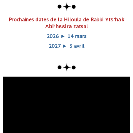
Prochaines dates de la Hiloula de Rabbi
Yts'hak
zatsal
Abi’hssira
2026 ► 14 mars
2027 ► 3 avril