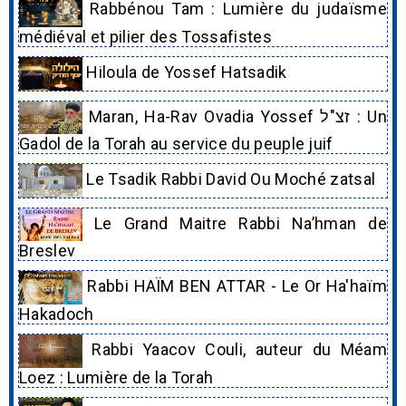
Rabbénou Tam : Lumière du judaïsme
médiéval et pilier des Tossafistes
Hiloula de Yossef Hatsadik
Maran, Ha-Rav Ovadia Yossef זצ"ל : Un
Gadol de la Torah au service du peuple juif
Le Tsadik Rabbi David Ou Moché zatsal
Le Grand Maitre Rabbi Na’hman de
Breslev
Rabbi HAÏM BEN ATTAR - Le Or Ha'haïm
Hakadoch
Rabbi Yaacov Couli, auteur du Méam
Loez : Lumière de la Torah