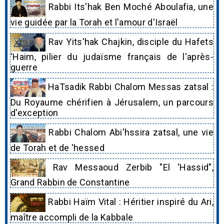
Rabbi Its'hak Ben Moché Aboulafia, une
vie guidée par la Torah et l'amour d'Israël
Rav Yits'hak Chajkin, disciple du Hafets
'Haim, pilier du judaïsme français de l'après-
guerre
HaTsadik Rabbi Chalom Messas zatsal :
Du Royaume chérifien à Jérusalem, un parcours
d'exception
Rabbi Chalom Abi'hssira zatsal, une vie
de Torah et de 'hessed
Rav Messaoud Zerbib "El ‘Hassid",
Grand Rabbin de Constantine
Rabbi Haïm Vital : Héritier inspiré du Ari,
maître accompli de la Kabbale