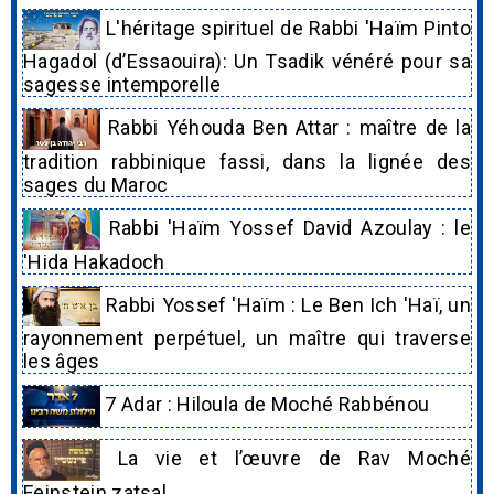
L'héritage spirituel de Rabbi 'Haïm Pinto
Hagadol (d’Essaouira): Un Tsadik vénéré pour sa
sagesse intemporelle
Rabbi Yéhouda Ben Attar : maître de la
tradition rabbinique fassi, dans la lignée des
sages du Maroc
Rabbi 'Haïm Yossef David Azoulay : le
'Hida Hakadoch
Rabbi Yossef 'Haïm : Le Ben Ich 'Haï, un
rayonnement perpétuel, un maître qui traverse
les âges
7 Adar : Hiloula de Moché Rabbénou
La vie et l’œuvre de Rav Moché
Feinstein zatsal