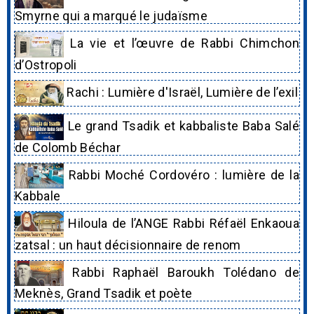
Smyrne qui a marqué le judaïsme
La vie et l’œuvre de Rabbi Chimchon
d’Ostropoli
Rachi : Lumière d'Israël, Lumière de l’exil
Le grand Tsadik et kabbaliste Baba Salé
de Colomb Béchar
Rabbi Moché Cordovéro : lumière de la
Kabbale
Hiloula de l’ANGE Rabbi Réfaël Enkaoua
zatsal : un haut décisionnaire de renom
Rabbi Raphaël Baroukh Tolédano de
Meknès, Grand Tsadik et poète