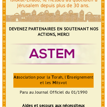
Jérusalem depuis plus de 30 ans.
DEVENEZ PARTENAIRES EN SOUTENANT NOS
ACTIONS, MERCI
As
sociation pour la
T
orah, l’
E
nseignement
et les
M
itsvot
Paru au Journal Officiel du 01/1990
Aides et secours aux nécessiteux