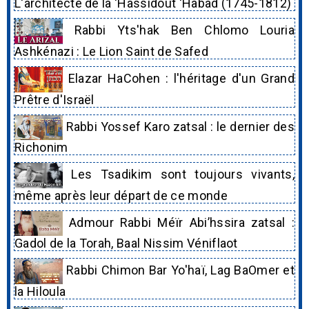
L'architecte de la 'Hassidout 'Habad (1745-1812)
Rabbi Yts'hak Ben Chlomo Louria
Ashkénazi : Le Lion Saint de Safed
Elazar HaCohen : l'héritage d'un Grand
Prêtre d'Israël
Rabbi Yossef Karo zatsal : le dernier des
Richonim
Les Tsadikim sont toujours vivants,
même après leur départ de ce monde
Admour Rabbi Méïr Abi’hssira zatsal :
Gadol de la Torah, Baal Nissim Véniflaot
Rabbi Chimon Bar Yo'haï, Lag BaOmer et
la Hiloula