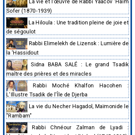
La vie et l'œuvre de Rabbi Yaacov 'Haïm
Sofer (1870-1939)
La Hiloula : Une tradition pleine de joie et
de ségoulot
Rabbi Elimelekh de Lizensk : Lumière de
la 'Hassidout
Sidna BABA SALÉ : Le grand Tsadik
maître des prières et des miracles
Rabbi Moché Khalfon Hacohen :
L'Illustre Tsadik de l'Île de Djerba
La vie du Necher Hagadol, Maïmonide le
"Rambam"
Rabbi Chnéour Zalman de Lyadi :