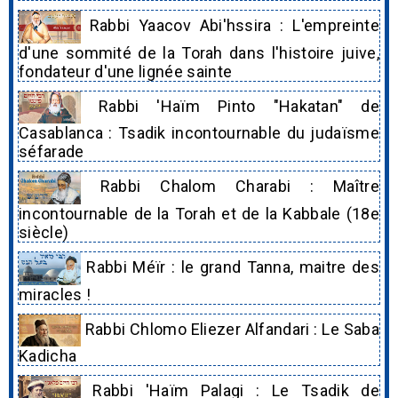
Rabbi Yaacov Abi'hssira : L'empreinte
d'une sommité de la Torah dans l'histoire juive,
fondateur d'une lignée sainte
Rabbi 'Haïm Pinto "Hakatan" de
Casablanca : Tsadik incontournable du judaïsme
séfarade
Rabbi Chalom Charabi : Maître
incontournable de la Torah et de la Kabbale (18e
siècle)
Rabbi Méïr : le grand Tanna, maitre des
miracles !
Rabbi Chlomo Eliezer Alfandari : Le Saba
Kadicha
Rabbi 'Haïm Palagi : Le Tsadik de