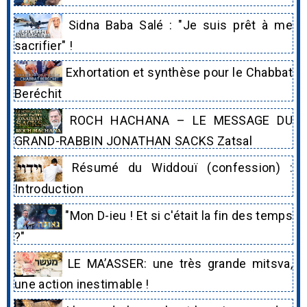
Sidna Baba Salé : "Je suis prêt à me
sacrifier" !
Exhortation et synthèse pour le Chabbat
Beréchit
ROCH HACHANA – LE MESSAGE DU
GRAND-RABBIN JONATHAN SACKS Zatsal
Résumé du Widdouï (confession) :
Introduction
"Mon D-ieu ! Et si c'était la fin des temps
?"
LE MA’ASSER: une très grande mitsva,
une action inestimable !