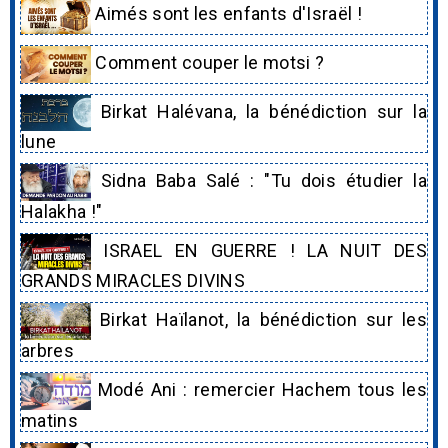
Aimés sont les enfants d'Israël !
Comment couper le motsi ?
Birkat Halévana, la bénédiction sur la
lune
Sidna Baba Salé : "Tu dois étudier la
Halakha !"
ISRAEL EN GUERRE ! LA NUIT DES
GRANDS MIRACLES DIVINS
Birkat Haïlanot, la bénédiction sur les
arbres
Modé Ani : remercier Hachem tous les
matins