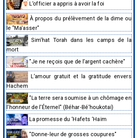
L’officier a appris à avoir la foi
À propos du prélèvement de la dime ou
le "Ma'asser"
Sim’hat Torah dans les camps de la
mort
"Je ne reçois que de l’argent cachère"
L’amour gratuit et la gratitude envers
Hachem
"La terre sera soumise à un chômage en
l'honneur de l'Éternel" (Béhar-Bé'houkotaï)
La promesse du ‘Hafets ‘Haïm
"Donne-leur de grosses coupures"