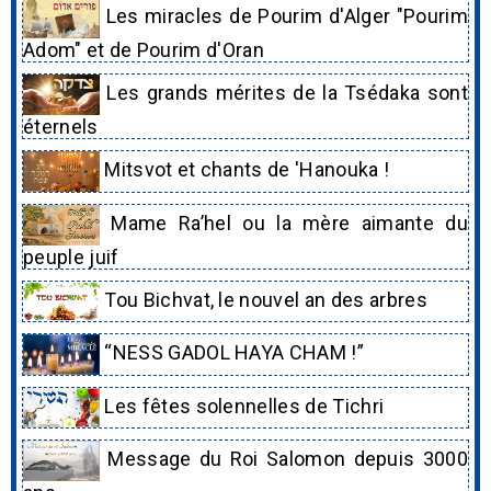
Les miracles de Pourim d'Alger "Pourim
Adom" et de Pourim d'Oran
Les grands mérites de la Tsédaka sont
éternels
Mitsvot et chants de 'Hanouka !
Mame Ra’hel ou la mère aimante du
peuple juif
Tou Bichvat, le nouvel an des arbres
“NESS GADOL HAYA CHAM !”
Les fêtes solennelles de Tichri
Message du Roi Salomon depuis 3000