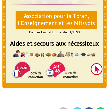
As
sociation pour la
T
orah,
l’
E
nseignement et les
M
itsvots
Paru au Journal Officiel du 01/1990
Aides et secours aux nécessiteux