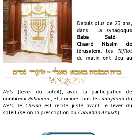
Depuis plus de 23 ans,
dans la synagogue
Baba Sal
é-
Chaar
é
Nissim de
Jérusalem,
les
Téfilot
du matin ont lieu au
Nets
(lever du soleil), avec la participation de
nombreux
Rabbanim
, et, comme tous les
minyanim
du
Nets
, le
Ch
é
ma
est récité juste avant le lever du
soleil (selon la prescription du
Choulhan Aroukh
).