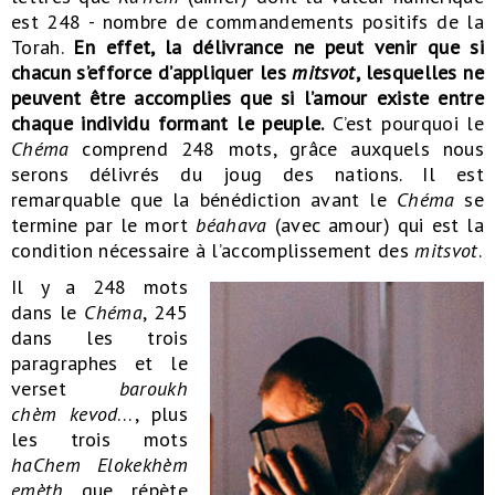
est 248 - nombre de commandements positifs de la
Torah.
En effet, la délivrance ne peut venir que si
chacun s’efforce d’appliquer les
mitsvot
, lesquelles ne
peuvent être accomplies que si l’amour existe entre
chaque individu formant le peuple.
C’est pourquoi le
Chéma
comprend 248 mots, grâce auxquels nous
serons délivrés du joug des nations. Il est
remarquable que la bénédiction avant le
Chéma
se
termine par le mort
b
é
ahava
(avec amour) qui est la
condition nécessaire à l’accomplissement des
mitsvot
.
Il y a 248 mots
dans le
Chéma
, 245
dans les trois
paragraphes et le
verset
baroukh
chèm kevod
…, plus
les trois mots
haChem Elokekhèm
emèth
que répète