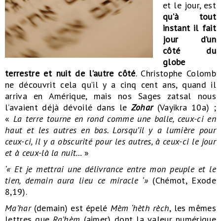
et le jour, est
qu’à tout
instant il fait
jour d’un
côté du
globe
terrestre et nuit de l’autre côté
. Christophe Colomb
ne découvrit cela qu’il y a cinq cent ans, quand il
arriva en Amérique, mais nos Sages zatsal nous
l’avaient déjà dévoilé dans le
Zohar
(Vayikra 10a) ;
«
La terre tourne en rond comme une balle, ceux-ci en
haut et les autres en bas. Lorsqu’il y a lumière pour
ceux-ci, il y a obscurité pour les autres, à ceux-ci le jour
et à ceux-là la nuit…
»
‘« Et je mettrai une délivrance entre mon peuple et le
tien, demain aura lieu ce miracle ‘»
(Chémot, Exode
8,19).
Ma’har
(demain) est épelé
Mèm ‘hèth rèch
, les mêmes
lettres que
Ra’hèm
(aimer) dont la valeur numérique