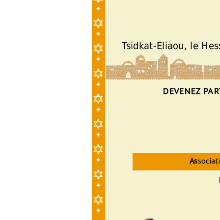
Tsidkat-Eliaou, le He
DEVENEZ PAR
As
sociat