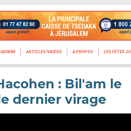
SADIKIM
ARTICLES/VIDÉOS
A PROPOS
LES FÊTES JU
acohen : Bil'am le
le dernier virage