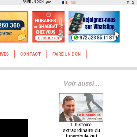
FAIRE UN DON
ב"ה
IVES
CONTACT
FAIRE UN DON
Voir aussi...
L’histoire
extraordinaire du
funambule qui