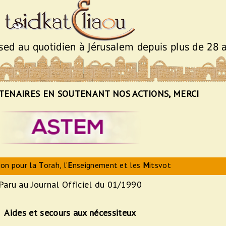
ssed au quotidien à Jérusalem depuis plus de 28 
TENAIRES EN SOUTENANT NOS ACTIONS, MERCI
ion pour la
T
orah, l’
E
nseignement et les
M
itsvot
Paru au Journal Officiel du 01/1990
Aides et secours aux nécessiteux