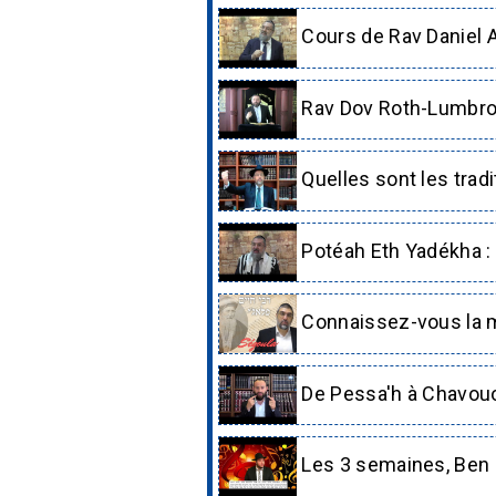
Cours de Rav Daniel A
Rav Dov Roth-Lumbros
Quelles sont les tradi
Potéah Eth Yadékha : 
Connaissez-vous la m
De Pessa'h à Chavouot
Les 3 semaines, Ben H