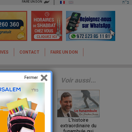
FAIRE UN DON
ב"ה
IVES
CONTACT
FAIRE UN DON
Fermer
sur
Voir aussi...
L’histoire
extraordinaire du
funambule qui