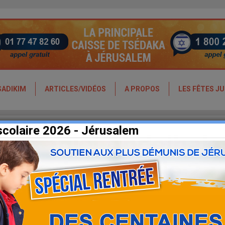
SADIKIM
ARTICLES/VIDÉOS
A PROPOS
LES FÊTES JU
scolaire 2026 - Jérusalem
av Daniel Abdelhak 
Devarim - Partie 2