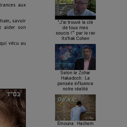
trances aux
hain, savoir
"J'ai trouvé la clé
t aider son
de tous mes
soucis !״ par le rav
Its'hak Cohen
 qui vécu au
Selon le Zohar
Hakadoch : La
pensée influence
notre réalité
Émouna : Hachem