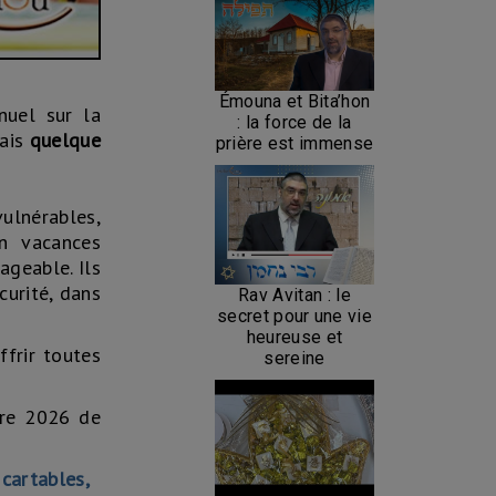
Émouna et Bita’hon
nuel sur la
: la force de la
ais
quelque
prière est immense
vulnérables,
en vacances
ageable. Ils
curité, dans
Rav Avitan : le
secret pour une vie
heureuse et
ffrir toutes
sereine
ire 2026 de
 cartables,