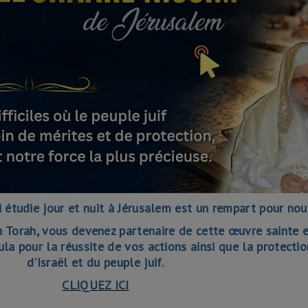
i étudie jour et nuit à Jérusalem est un rempart pour nou
n Torah, vous devenez partenaire de cette œuvre sainte 
ula pour la réussite de vos actions ainsi que la protecti
d'Israël et du peuple juif.
CLIQUEZ ICI