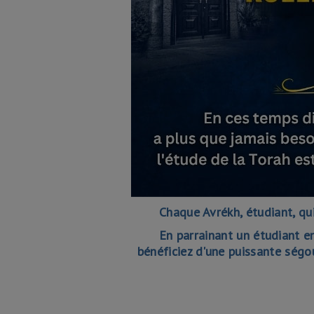
Chaque Avrékh, étudiant, qu
En parrainant un étudiant e
bénéficiez d'une puissante ségo