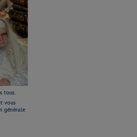
s tous.
et vous
on générale