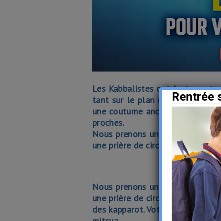
Les Kabbalistes ont fortement r
Rentrée 
tant sur le plan matériel que spi
une coutume ancestrale importan
proches.
Nous prenons un poulet (ou une 
une prière de circonstance.
Nous prenons un poulet (ou une 
une prière de circonstance.
De no
des kapparot. Votre don de “TSÉD
mitsva.