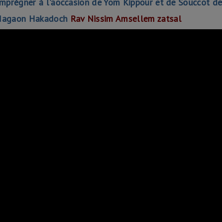
'imprégner à l'aoccasion de Yom Kippour et de Souccot d
e
 Hagaon Hakadoch
Rav Nissim Amsellem zatsal