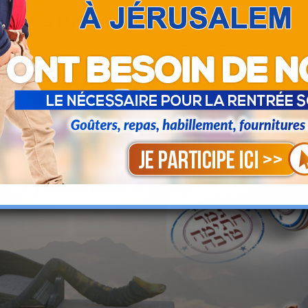
CHÈTE MES KAPPAROT EN
CLIQUANT ICI
 toute l’équipe de l’association Tsidkat Eliaou vous sou
a ! Puisse l'Éternel vous inscrire dans le livre de la v
spérité, santé, et réussite dans tous les domaines. Amen 