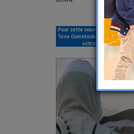
J’A
Pour cette nouvelle année 5786,
Tova Oumetouka ! Gmar Hatima Tov
octroyer bonheur, pro