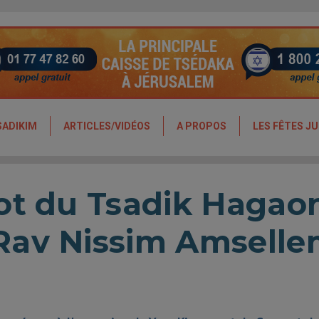
SADIKIM
ARTICLES/VIDÉOS
A PROPOS
LES FÊTES JU
ot du Tsadik Hagao
Rav Nissim Amsell