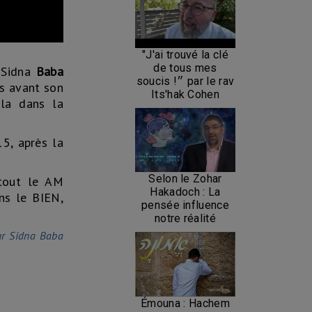
"J'ai trouvé la clé
de tous mes
 Sidna
Baba
soucis !״ par le rav
is avant son
Its'hak Cohen
ila dans la
5, après la
Selon le Zohar
 tout le AM
Hakadoch : La
ans le BIEN,
pensée influence
notre réalité
ur Sidna Baba
Émouna : Hachem