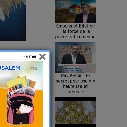
Émouna et Bita’hon
: la force de la
prière est immense
bonne année
n représente
Fermer
ui nous sont
Rav Avitan : le
ous récitons
secret pour une vie
heureuse et
sereine
ous récitons
né à l'achat
erez la même