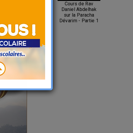
Cours de Rav
Daniel Abdelhak
sur la Paracha
Dévarim - Partie 1
haite Chana
ie, et vous
!