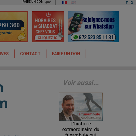
FAIRE UN DON
ב"ה
IVES
CONTACT
FAIRE UN DON
n
Voir aussi...
em
L’histoire
extraordinaire du
funambule qui