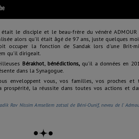
était le disciple et le beau-frère du vénéré ADMOUR
alisée alors qu'il était âgé de 97 ans, juste quelques mo
t occuper la fonction de Sandak lors d'une Brit-m
 qu'il dirigeait.
eilleuses
Bérakhot
,
bénédictions,
qu'il a données en 201
résente dans la Synagogue.
ous enveloppent vous, vos familles, vos proches et
la prospérité, la réussite dans toutes vos actions et d
dik Rav Nissim Amsellem zatsal de Béni-Ounif, neveu de l' Admo
.