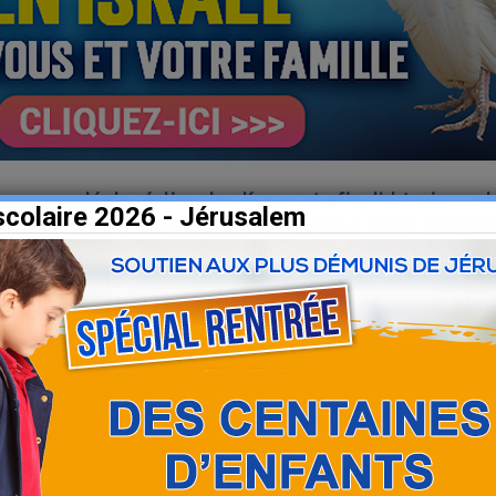
ecommandé de réaliser les Kapparot afin d’obtenir une 
scolaire 2026 - Jérusalem
rituel.
Réalisée avant le jour de Kippour, cette traditio
te pour expier nos fautes ainsi que celles des êtres q
poule) que nous faisons tourner autour de la tête et n
POUR VOS KAPPAROT 5786
poule) que nous faisons tourner autour de la tête et n
s jours, l'usage est de donner aux pauvres l’argent desti
AKA” se substituera ainsi à la volaille et vous effectu