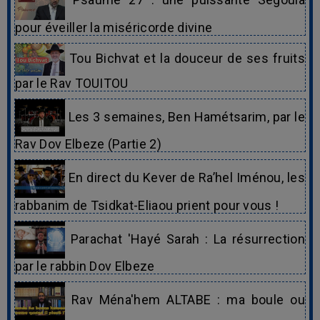
pour éveiller la miséricorde divine
Tou Bichvat et la douceur de ses fruits
par le Rav TOUITOU
Les 3 semaines, Ben Hamétsarim, par le
Rav Dov Elbeze (Partie 2)
En direct du Kever de Ra’hel Iménou, les
rabbanim de Tsidkat-Eliaou prient pour vous !
Parachat 'Hayé Sarah : La résurrection
par le rabbin Dov Elbeze
Rav Ména'hem ALTABE : ma boule ou