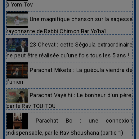
à Yom Tov
Une magnifique chanson sur la sagesse
rayonnante de Rabbi Chimon Bar Yo'haï
23 Chevat : cette Ségoula extraordinaire
ne peut être réalisée qu’une fois tous les 5 ans !
Parachat Mikets : La guéoula viendra de
l'union
Parachat Vayé'hi : Le bonheur d'un père,
par le Rav TOUITOU
Parachat Bo : une connexion
indispensable, par le Rav Shoushana (partie 1)