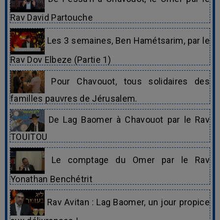
Rav David Partouche
Les 3 semaines, Ben Hamétsarim, par le
Rav Dov Elbeze (Partie 1)
Pour Chavouot, tous solidaires des
familles pauvres de Jérusalem.
De Lag Baomer à Chavouot par le Rav
TOUITOU
Le comptage du Omer par le Rav
Yonathan Benchétrit
Rav Avitan : Lag Baomer, un jour propice