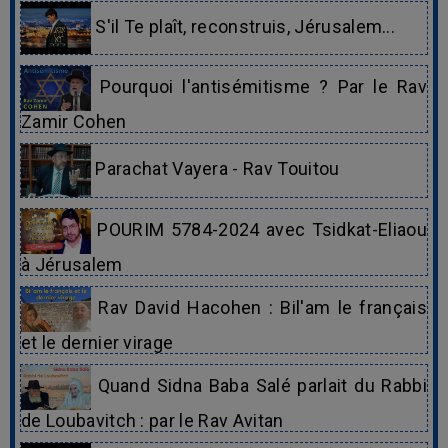
S'il Te plaît, reconstruis, Jérusalem...
Pourquoi l'antisémitisme ? Par le Rav
Zamir Cohen
Parachat Vayera - Rav Touitou
POURIM 5784-2024 avec Tsidkat-Eliaou
à Jérusalem
Rav David Hacohen : Bil'am le français
et le dernier virage
Quand Sidna Baba Salé parlait du Rabbi
de Loubavitch : par le Rav Avitan