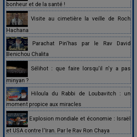
bonheur et de la santé !
Visite au cimetière la veille de Roch
Hachana
Parachat Pin'has par le Rav David
Benichou Chalita
Sélihot : que faire lorsqu'il n'y a pas
minyan ?
Hiloula du Rabbi de Loubavitch : un
moment propice aux miracles
Explosion mondiale et économie : Israël
et USA contre l'Iran. Par le Rav Ron Chaya