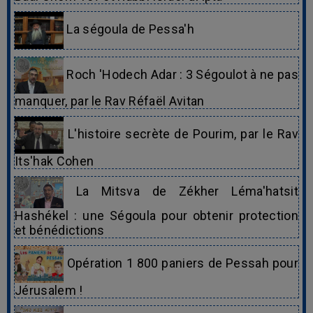
La ségoula de Pessa'h
Roch 'Hodech Adar : 3 Ségoulot à ne pas
manquer, par le Rav Réfaël Avitan
L'histoire secrète de Pourim, par le Rav
Its'hak Cohen
La Mitsva de Zékher Léma'hatsit
Hashékel : une Ségoula pour obtenir protection
et bénédictions
Opération 1 800 paniers de Pessah pour
Jérusalem !