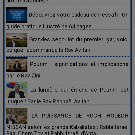
aux délivrances !
Découvrez votre cadeau de Pessa'h : Un
guide pratique illustré de 64 pages !
Grandes ségoulot du premier Iyar, voici
ce que recommande le Rav Avitan
Pourim : significations et implications
par le Rav Zini
La lumière qui émane de Pourim est
unique ! Par le Rav Réphaël Avitan
LA PUISSANCE DE ROCH 'HODECH
NISSAN selon les grands Kabalistes : Rabbi Israël
Baal Chem Tov et Rabbi Israël d’Apta