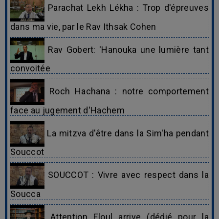
Parachat Lekh Lékha : Trop d'épreuves
dans ma vie, par le Rav Ithsak Cohen
Rav Gobert: 'Hanouka une lumière tant
convoitée
Roch Hachana : notre comportement
face au jugement d'Hachem
La mitzva d'être dans la Sim'ha pendant
Souccot
SOUCCOT : Vivre avec respect dans la
Soucca
Attention Eloul arrive (dédié pour la