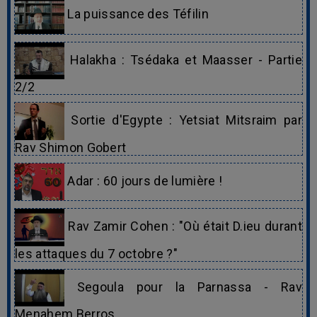
La puissance des Téfilin
Halakha : Tsédaka et Maasser - Partie
2/2
Sortie d'Egypte : Yetsiat Mitsraim par
Rav Shimon Gobert
Adar : 60 jours de lumière !
Rav Zamir Cohen : "Où était D.ieu durant
les attaques du 7 octobre ?"
Segoula pour la Parnassa - Rav
Menahem Berros