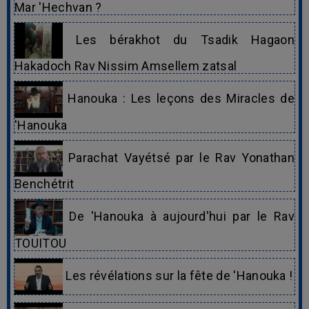
Mar 'Hechvan ?
Les bérakhot du Tsadik Hagaon
Hakadoch Rav Nissim Amsellem zatsal
Hanouka : Les leçons des Miracles de
'Hanouka
Parachat Vayétsé par le Rav Yonathan
Benchétrit
De 'Hanouka à aujourd'hui par le Rav
TOUITOU
Les révélations sur la fête de 'Hanouka !