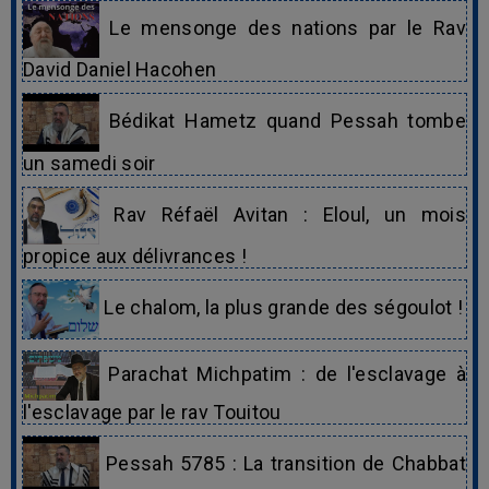
Le mensonge des nations par le Rav
David Daniel Hacohen
Bédikat Hametz quand Pessah tombe
un samedi soir
Rav Réfaël Avitan : Eloul, un mois
propice aux délivrances !
Le chalom, la plus grande des ségoulot !
Parachat Michpatim : de l'esclavage à
l'esclavage par le rav Touitou
Pessah 5785 : La transition de Chabbat