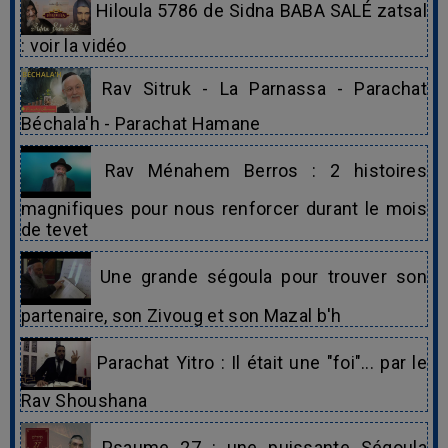
Hiloula 5786 de Sidna BABA SALÉ zatsal
: voir la vidéo
Rav Sitruk - La Parnassa - Parachat
Béchala'h - Parachat Hamane
Rav Ménahem Berros : 2 histoires
magnifiques pour nous renforcer durant le mois
de tevet
Une grande ségoula pour trouver son
partenaire, son Zivoug et son Mazal b'h
Parachat Yitro : Il était une "foi"... par le
Rav Shoushana
Psaume 27 : une puissante Ségoula