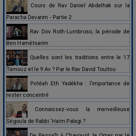
Cours de Rav Daniel Abdelhak sur la
Paracha Devarim - Partie 2
Rav Dov Roth-Lumbroso, la période de
Ben Hamétsarim
Quelles sont les traditions entre le 17
Tamouz et le 9 Av ? Par le Rav David Touitou
Potéah Eth Yadékha : l'importance de
rester concentré
Connaissez-vous la merveilleuse
Ségoula de Rabbi ‘Haïm Palagi ?
De Pessa'h à Chavouot, le Omer par le