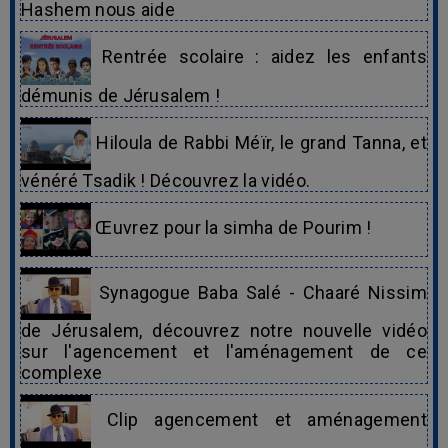
Hashem nous aide
Rentrée scolaire : aidez les enfants
démunis de Jérusalem !
Hiloula de Rabbi Méïr, le grand Tanna, et
vénéré Tsadik ! Découvrez la vidéo.
Œuvrez pour la simha de Pourim !
Synagogue Baba Salé - Chaaré Nissim
de Jérusalem, découvrez notre nouvelle vidéo
sur l'agencement et l'aménagement de ce
complexe
Clip agencement et aménagement