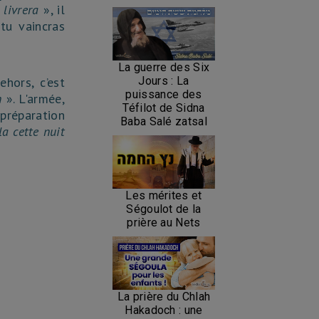
 livrera
», il
tu vaincras
La guerre des Six
hors, c’est
Jours : La
puissance des
n
». L'armée,
Téfilot de Sidna
préparation
Baba Salé zatsal
la cette nuit
Les mérites et
Ségoulot de la
prière au Nets
La prière du Chlah
Hakadoch : une