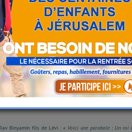
quérir l'arme de la
av Binyamin fils de Lévi : «
Voici une parabole : Un roi 