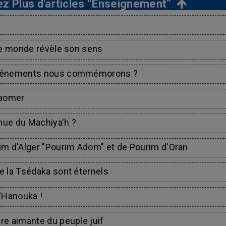
z Plus d'articles “Enseignement”
le monde révèle son sens
événements nous commémorons ?
Baomer
ue du Machiya'h ?
im d'Alger "Pourim Adom" et de Pourim d'Oran
e la Tsédaka sont éternels
'Hanouka !
re aimante du peuple juif