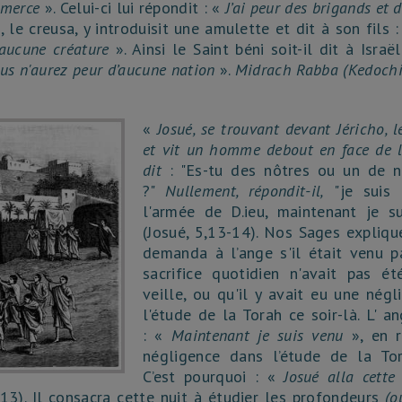
mmerce
». Celui-ci lui répondit : «
J’ai peur des brigands et 
, le creusa, y introduisit une amulette et dit à son fils 
'aucune créature
». Ainsi le Saint béni soit-il dit à Israë
us n'aurez peur d’aucune nation
».
Midrach Rabba (Kedochim
«
Josué, se trouvant devant Jéricho, 
et vit un homme debout en face de lu
dit
: "Es-tu des nôtres ou un de 
?"
Nullement, répondit-il,
"je suis 
l'armée de D.ieu, maintenant je su
(Josué, 5,13-14). Nos Sages expliqu
demanda à l’ange s'il était venu p
sacrifice quotidien n'avait pas ét
veille, ou qu'il y avait eu une nég
l'étude de la Torah ce soir-là. L' a
: «
Maintenant je suis venu
», en r
négligence dans l’étude de la Tor
C’est pourquoi : «
Josué alla cett
,13). Il consacra cette nuit à étudier les profondeurs
(o