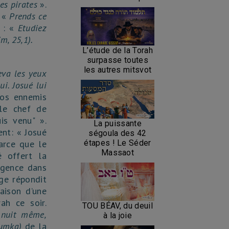
des pirates
».
: «
Prends ce
l : «
Etudiez
, 25,1).
L’étude de la Torah
surpasse toutes
les autres mitsvot
leva les yeux
i. Josué lui
nos ennemis
le chef de
is venu" ».
La puissante
ent: « Josué
ségoula des 42
étapes ! Le Séder
arce que le
Massaot
é offert la
ligence dans
nge répondit
aison d’une
ah ce soir.
TOU BÉAV, du deuil
e nuit même,
à la joie
umka)
de la