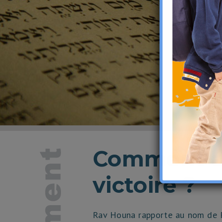
Comment ac
victoire ?
Rav Houna rapporte au nom de R