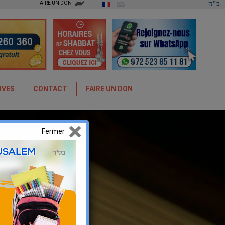
FAIRE UN DON
ב"ה
IVES
CONTACT
FAIRE UN DON
Fermer