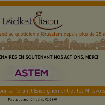
ssed au quotidien à Jérusalem depuis plus de 25 
ENAIRES EN SOUTENANT NOS ACTIONS, MERCI
our la
T
orah, l’
E
nseignement et les
M
itsvot
Paru au Journal Officiel du 01/1990