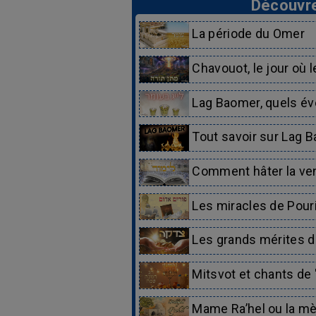
Découvre
La période du Omer
Chavouot, le jour où 
Lag Baomer, quels 
Tout savoir sur Lag 
Comment hâter la ven
Les miracles de Pour
Les grands mérites d
Mitsvot et chants de 
Mame Ra’hel ou la mè