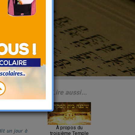
Lire aussi...
À propos du
dit un jour à
troisième Temple