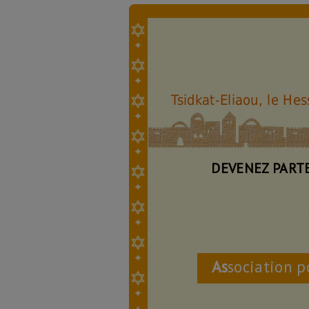
Tsidkat-Eliaou, le He
DEVENEZ PART
As
sociation p