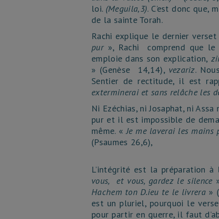
loi.
(Meguila,3)
. C’est donc que, 
de la sainte Torah.
Rachi explique le dernier verse
pur
», Rachi comprend que l
emploie dans son explication,
zi
» (Genèse 14,14),
vezariz
. Nou
Sentier de rectitude, il est ra
exterminerai et sans relâche les d
Ni Ezéchias, ni Josaphat, ni Ass
pur et il est impossible de dem
même. «
Je me laverai les mains p
(Psaumes 26,6),
L’intégrité est la préparation à
vous, et vous, gardez le silence
Hachem ton D.ieu te le livrera
» (
est un pluriel, pourquoi le vers
pour partir en guerre, il faut d’