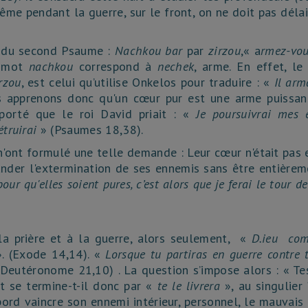
même pendant la guerre, sur le front, on ne doit pas délai
t du second Psaume :
Nachkou bar
par
zirzou
,« a
rmez-vou
e mot
nachkou
correspond à
nechek
, arme. En effet, le
rzou
, est celui qu’utilise Onkelos pour traduire : «
Il arm
s apprenons donc qu'un cœur pur est une arme puissan
pporté que le roi David priait : «
Je poursuivrai mes 
étruirai
» (Psaumes 18,38).
a n'ont formulé une telle demande : Leur cœur n'était pas
ander l'extermination de ses ennemis sans être entièrem
our qu'elles soient pures, c’est alors que je ferai le tour d
 la prière et à la guerre, alors seulement, «
D.ieu com
». (Exode 14,14). «
Lorsque tu partiras en guerre contre 
Deutéronome 21,10) . La question s’impose alors : « Te
et se termine-t-il donc par «
te le livrera
», au singulier 
abord vaincre son ennemi intérieur, personnel, le mauvais 