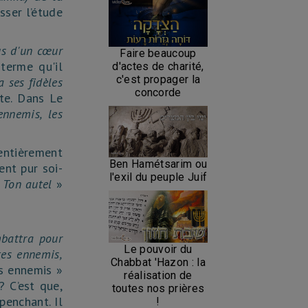
sser l’étude
s d'un cœur
Faire beaucoup
 terme qu'il
d'actes de charité,
c'est propager la
a ses fidèles
concorde
te. Dans Le
ennemis, les
 entièrement
Ben Hamétsarim ou
ent pur soi-
l'exil du peuple Juif
e Ton autel
»
battra pour
Le pouvoir du
tes ennemis,
Chabbat 'Hazon : la
s ennemis »
réalisation de
? C’est que,
toutes nos prières
penchant. Il
!