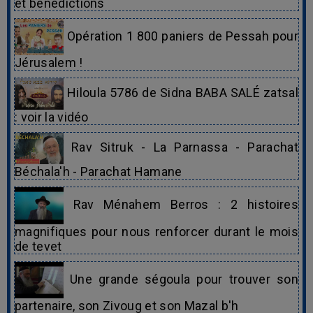
et bénédictions
Opération 1 800 paniers de Pessah pour
Jérusalem !
Hiloula 5786 de Sidna BABA SALÉ zatsal
: voir la vidéo
Rav Sitruk - La Parnassa - Parachat
Béchala'h - Parachat Hamane
Rav Ménahem Berros : 2 histoires
magnifiques pour nous renforcer durant le mois
de tevet
Une grande ségoula pour trouver son
partenaire, son Zivoug et son Mazal b'h