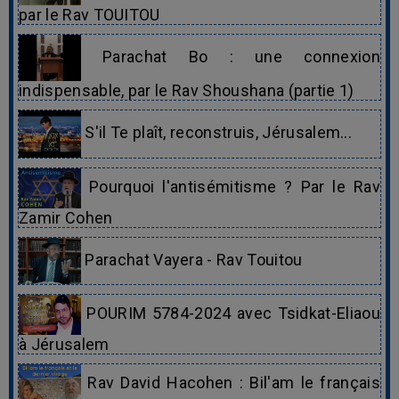
par le Rav TOUITOU
Parachat Bo : une connexion
indispensable, par le Rav Shoushana (partie 1)
S'il Te plaît, reconstruis, Jérusalem...
Pourquoi l'antisémitisme ? Par le Rav
Zamir Cohen
Parachat Vayera - Rav Touitou
POURIM 5784-2024 avec Tsidkat-Eliaou
à Jérusalem
Rav David Hacohen : Bil'am le français