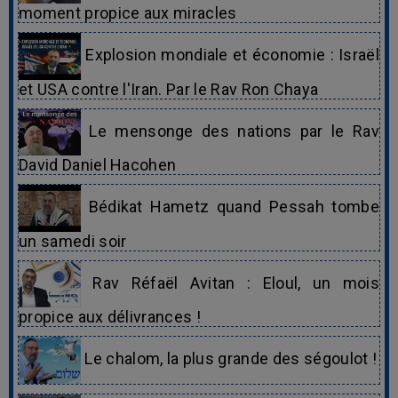
moment propice aux miracles
Explosion mondiale et économie : Israël
et USA contre l'Iran. Par le Rav Ron Chaya
Le mensonge des nations par le Rav
David Daniel Hacohen
Bédikat Hametz quand Pessah tombe
un samedi soir
Rav Réfaël Avitan : Eloul, un mois
propice aux délivrances !
Le chalom, la plus grande des ségoulot !