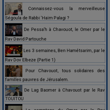
Connaissez-vous la merveilleuse
Ségoula de Rabbi ‘Haïm Palagi ?
De Pessa'h à Chavouot, le Omer par le
Rav David Partouche
Les 3 semaines, Ben Hamétsarim, par le
Rav Dov Elbeze (Partie 1)
Pour Chavouot, tous solidaires des
familles pauvres de Jérusalem.
De Lag Baomer à Chavouot par le Rav
TOUITOU