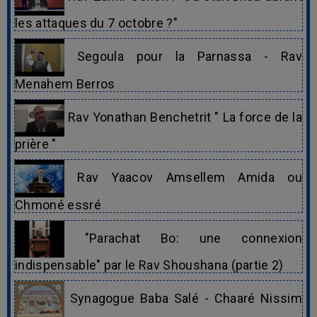
les attaques du 7 octobre ?"
Segoula pour la Parnassa - Rav
Menahem Berros
Rav Yonathan Benchetrit " La force de la
prière "
Rav Yaacov Amsellem Amida ou
Chmoné essré
"Parachat Bo: une connexion
indispensable" par le Rav Shoushana (partie 2)
Synagogue Baba Salé - Chaaré Nissim