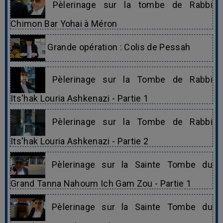
Pèlerinage sur la tombe de Rabbi
Chimon Bar Yohai à Méron
Grande opération : Colis de Pessah
Pèlerinage sur la Tombe de Rabbi
Its'hak Louria Ashkenazi - Partie 1
Pèlerinage sur la Tombe de Rabbi
Its'hak Louria Ashkenazi - Partie 2
Pèlerinage sur la Sainte Tombe du
Grand Tanna Nahoum Ich Gam Zou - Partie 1
Pèlerinage sur la Sainte Tombe du