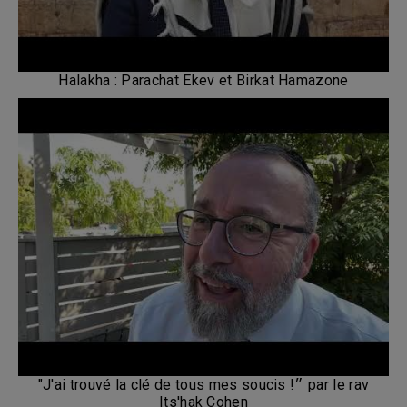
Halakha : Parachat Ekev et Birkat Hamazone
"J'ai trouvé la clé de tous mes soucis !״ par le rav
Its'hak Cohen