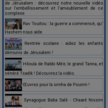
de Jérusalem : découvrez notre nouvelle vidéo
sur l'embellissement et l'ameublement de ce
complexe
Rav Touitou : la guerre a commencé, qu'
Hashem nous aide
Rentrée scolaire : aidez les enfants
démunis de Jérusalem !
Hiloula de Rabbi Méïr, le grand Tanna, et
vénéré Tsadik ! Découvrez la vidéo.
Œuvrez pour la simha de Pourim !
Synagogue Baba Salé - Chaaré Nissim