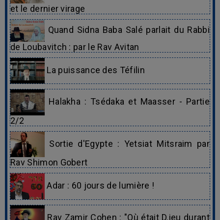
et le dernier virage
Quand Sidna Baba Salé parlait du Rabbi
de Loubavitch : par le Rav Avitan
La puissance des Téfilin
Halakha : Tsédaka et Maasser - Partie
2/2
Sortie d'Egypte : Yetsiat Mitsraim par
Rav Shimon Gobert
Adar : 60 jours de lumière !
Rav Zamir Cohen : "Où était D.ieu durant