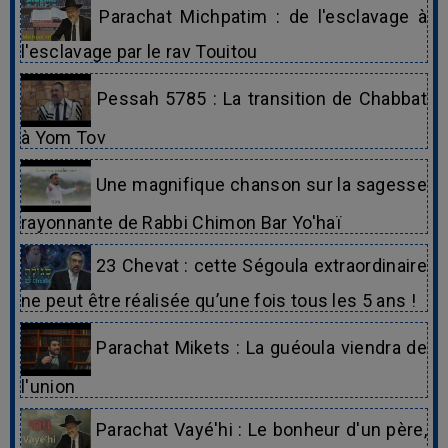
Parachat Michpatim : de l'esclavage à
l'esclavage par le rav Touitou
Pessah 5785 : La transition de Chabbat
à Yom Tov
Une magnifique chanson sur la sagesse
rayonnante de Rabbi Chimon Bar Yo'haï
23 Chevat : cette Ségoula extraordinaire
ne peut être réalisée qu’une fois tous les 5 ans !
Parachat Mikets : La guéoula viendra de
l'union
Parachat Vayé'hi : Le bonheur d'un père,