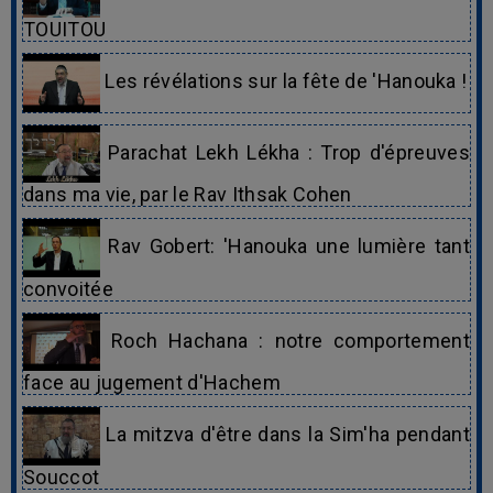
TOUITOU
Les révélations sur la fête de 'Hanouka !
Parachat Lekh Lékha : Trop d'épreuves
dans ma vie, par le Rav Ithsak Cohen
Rav Gobert: 'Hanouka une lumière tant
convoitée
Roch Hachana : notre comportement
face au jugement d'Hachem
La mitzva d'être dans la Sim'ha pendant
Souccot