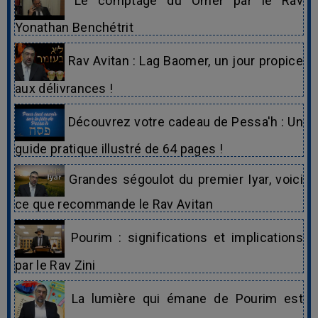
Le comptage du Omer par le Rav
Yonathan Benchétrit
Rav Avitan : Lag Baomer, un jour propice
aux délivrances !
Découvrez votre cadeau de Pessa'h : Un
guide pratique illustré de 64 pages !
Grandes ségoulot du premier Iyar, voici
ce que recommande le Rav Avitan
Pourim : significations et implications
par le Rav Zini
La lumière qui émane de Pourim est