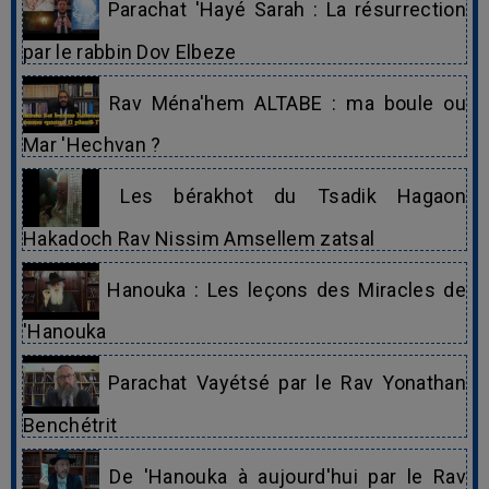
Parachat 'Hayé Sarah : La résurrection
par le rabbin Dov Elbeze
Rav Ména'hem ALTABE : ma boule ou
Mar 'Hechvan ?
Les bérakhot du Tsadik Hagaon
Hakadoch Rav Nissim Amsellem zatsal
Hanouka : Les leçons des Miracles de
'Hanouka
Parachat Vayétsé par le Rav Yonathan
Benchétrit
De 'Hanouka à aujourd'hui par le Rav