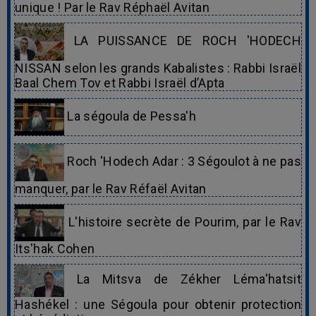
unique ! Par le Rav Réphaël Avitan
LA PUISSANCE DE ROCH 'HODECH
NISSAN selon les grands Kabalistes : Rabbi Israël
Baal Chem Tov et Rabbi Israël d’Apta
La ségoula de Pessa'h
Roch 'Hodech Adar : 3 Ségoulot à ne pas
manquer, par le Rav Réfaël Avitan
L'histoire secrète de Pourim, par le Rav
Its'hak Cohen
La Mitsva de Zékher Léma'hatsit
Hashékel : une Ségoula pour obtenir protection