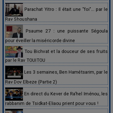
Parachat Yitro : Il était une "foi"... par le
Rav Shoushana
Psaume 27 : une puissante Ségoula
pour éveiller la miséricorde divine
Tou Bichvat et la douceur de ses fruits
par le Rav TOUITOU
Les 3 semaines, Ben Hamétsarim, par le
Rav Dov Elbeze (Partie 2)
En direct du Kever de Ra’hel Iménou, les
rabbanim de Tsidkat-Eliaou prient pour vous !