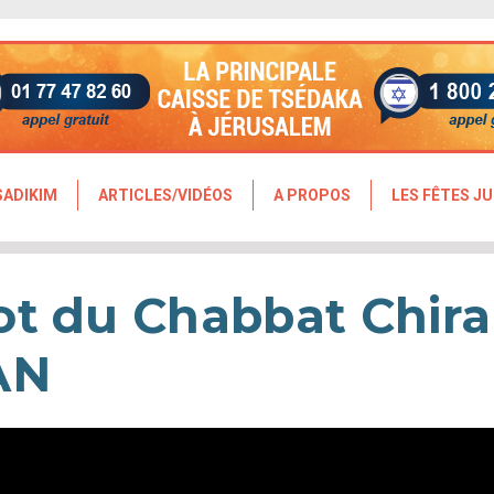
SADIKIM
ARTICLES/VIDÉOS
A PROPOS
LES FÊTES JU
ot du Chabbat Chira
AN