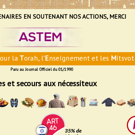
ENAIRES EN SOUTENANT NOS ACTIONS, MERCI
our la
T
orah, l’
E
nseignement et les
M
itsvot
Paru au Journal Officiel du 01/1990
es et secours aux nécessiteux