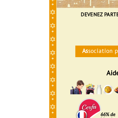
DEVENEZ PART
As
sociation p
Aid