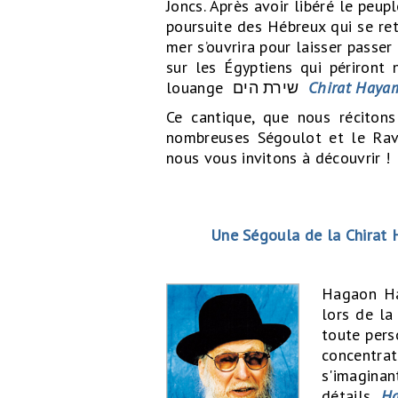
Joncs. Après avoir libéré le peup
poursuite des Hébreux qui se re
mer s’ouvrira pour laisser passer
sur les Égyptiens qui périront 
louange שירת הים
Chirat Haya
Ce cantique, que nous réciton
nombreuses Ségoulot et le Rav
nous vous invitons à découvrir !
Une Ségoula de la Chirat
Hagaon Ha
lors de la
toute pers
concentra
s'imaginan
détails,
Ha