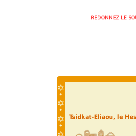
REDONNEZ LE SOU
Tsidkat-Eliaou, le H