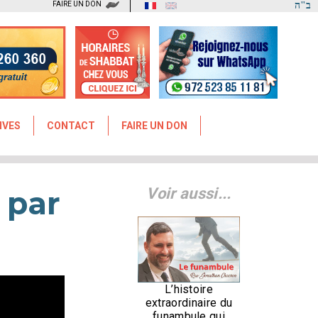
FAIRE UN DON
ב"ה
IVES
CONTACT
FAIRE UN DON
 par
Voir aussi...
L’histoire
extraordinaire du
funambule qui