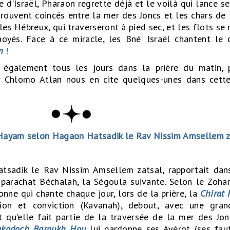
le d’Israël, Pharaon regrette déjà et le voilà qui lance se
trouvent coincés entre la mer des Joncs et les chars de
 les Hébreux, qui traverseront à pied sec, et les flots se
noyés. Face à ce miracle, les Bné' Israël chantent le 
m
!
s également tous les jours dans la prière du matin,
 Chlomo Atlan nous en cite quelques-unes dans cett
 Hayam selon Hagaon Hatsadik le Rav Nissim Amsellem z
tsadik le Rav Nissim Amsellem zatsal, rapportait dan
 parachat Béchalah, la Ségoula suivante. Selon le Zoha
onne qui chante chaque jour, lors de la prière, la
Chirat
tion et conviction (Kavanah), debout, avec une gran
t qu'elle fait partie de la traversée de la mer des Jo
kadoch Baroukh Hou
lui pardonne ses Avérot (ses faut