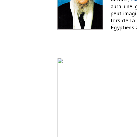
aura une g
peut imagin
lors de la 
Égyptiens a