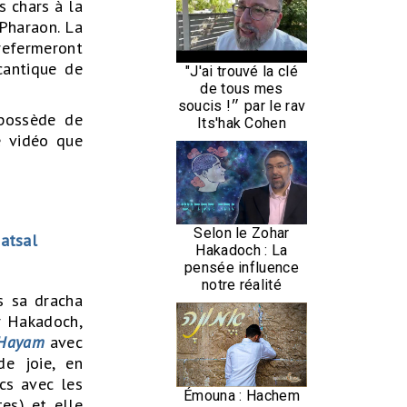
s chars à la
 Pharaon. La
 refermeront
cantique de
"J'ai trouvé la clé
de tous mes
soucis !״ par le rav
 possède de
Its'hak Cohen
e vidéo que
Selon le Zohar
atsal
Hakadoch : La
pensée influence
notre réalité
s sa dracha
r Hakadoch,
 Hayam
avec
de joie, en
ncs avec les
Émouna : Hachem
es) et elle