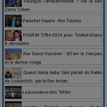
Pourquoi l'antisémitisme ? Par le Rav
Zamir Cohen
Parachat Vayera - Rav Touitou
POURIM 5784-2024 avec Tsidkat-Eliaou
à Jérusalem
Rav David Hacohen : Bil'am le français
et le dernier virage
Quand Sidna Baba Salé parlait du Rabbi
de Loubavitch : par le Rav Avitan
La puissance des Téfilin