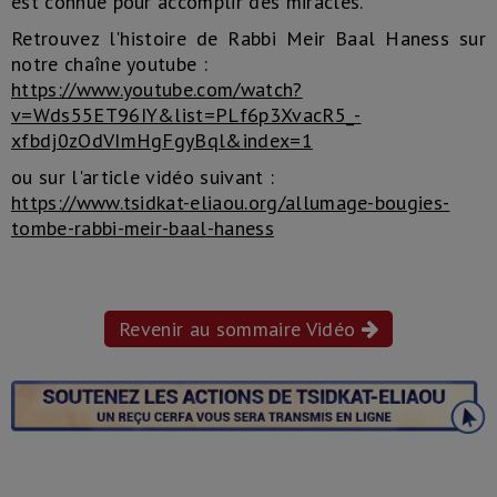
est connue pour accomplir des miracles.
Retrouvez l'histoire de Rabbi Meir Baal Haness sur
notre chaîne youtube :
https://www.youtube.com/watch?
v=Wds55ET96IY&list=PLf6p3XvacR5_-
xfbdj0zOdVImHgFgyBql&index=1
ou sur l'article vidéo suivant :
https://www.tsidkat-eliaou.org/allumage-bougies-
tombe-rabbi-meir-baal-haness
Revenir au sommaire Vidéo