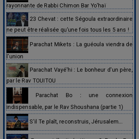
rayonnante de Rabbi Chimon Bar Yo'haï
23 Chevat : cette Ségoula extraordinaire
ne peut être réalisée qu’une fois tous les 5 ans !
Parachat Mikets : La guéoula viendra de
l'union
Parachat Vayé'hi : Le bonheur d'un père,
par le Rav TOUITOU
Parachat Bo : une connexion
indispensable, par le Rav Shoushana (partie 1)
S'il Te plaît, reconstruis, Jérusalem...