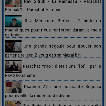
Rav Sitruk - La Parnassa - Parachat
Béchala'h - Parachat Hamane
Rav Ménahem Berros : 2 histoires
magnifiques pour nous renforcer durant le mois
de tevet
Une grande ségoula pour trouver son
partenaire, son Zivoug et son Mazal b'h
Parachat Yitro : Il était une "foi"... par le
Rav Shoushana
Psaume 27 : une puissante Ségoula
pour éveiller la miséricorde divine
Tou Bichvat et la douceur de ses fruits