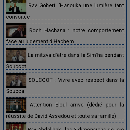
Rav Gobert: 'Hanouka une lumière tant
convoitée
Roch Hachana : notre comportement
face au jugement d'Hachem
La mitzva d'être dans la Sim'ha pendant
Souccot
SOUCCOT : Vivre avec respect dans la
Soucca
Attention Eloul arrive (dédié pour la
réussite de David Assedou et toute sa famille)
Rav Abdel'hak : les 3 dimensions de joie