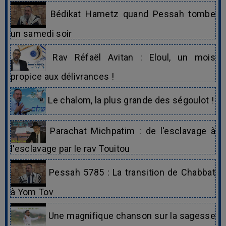
Bédikat Hametz quand Pessah tombe
un samedi soir
Rav Réfaël Avitan : Eloul, un mois
propice aux délivrances !
Le chalom, la plus grande des ségoulot !
Parachat Michpatim : de l'esclavage à
l'esclavage par le rav Touitou
Pessah 5785 : La transition de Chabbat
à Yom Tov
Une magnifique chanson sur la sagesse