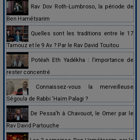
Rav Dov Roth-Lumbroso, la période de
Ben Hamétsarim
Quelles sont les traditions entre le 17
Tamouz et le 9 Av ? Par le Rav David Touitou
Potéah Eth Yadékha : l'importance de
rester concentré
Connaissez-vous la merveilleuse
Ségoula de Rabbi ‘Haïm Palagi ?
De Pessa'h à Chavouot, le Omer par le
Rav David Partouche