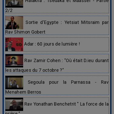
Halakha : Tsédaka et Maasser - Partie
2/2
Sortie d'Egypte : Yetsiat Mitsraim par
Rav Shimon Gobert
Adar : 60 jours de lumière !
Rav Zamir Cohen : "Où était D.ieu durant
les attaques du 7 octobre ?"
Segoula pour la Parnassa - Rav
Menahem Berros
Rav Yonathan Benchetrit " La force de la
prière "