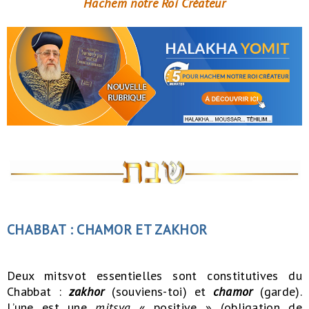
Hachem notre Roi Créateur
CHABBAT : CHAMOR ET ZAKHOR
Deux mitsvot essentielles sont constitutives du
Chabbat :
zakhor
(souviens-toi) et
chamor
(garde).
L’une est une
mitsva
« positive » (obligation de