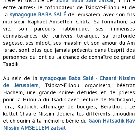
frère et disciple de
Sidna Baba Salé zatsa
l, il fut -
entre autres- le cofondateur de Tsidkat-Eliaou et de
la
synagogue BABA SALÉ
de Jérusalem, avec son fils
monsieur Raphaël Amsellem Chlita. Sa formation, sa
vie, son parcours rabbinique, ses immenses
connaissances de l'univers toraïque, sa profonde
sagesse, ses midot, ses maasim et son amour du Am
Israël sont plus que jamais présents dans l'esprit des
personnes qui ont eu la chance de connaître ce grand
Tsadik.
Au sein de la
synagogue Baba Salé - Chaaré Nissim
de Jérusalem
, Tsidkat-Eliaou organisera, béézrat
Hachem, une grande soirée d'études et de prières
pour la Hiloula du Tsadik avec lecture de Michnayot,
Idra, Kaddich, allumage de bougies, Bérakhot... Le
kollel Chaaré Nissim dédiera les différents limoudim
et chiourim à la mémoire bénie du
Gaon Hatsadik Rav
Nissim AMSELLEM zatsal