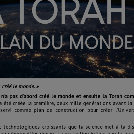
a créé le monde. »
 n’a pas d’abord créé le monde et ensuite la Torah c
 été créée la première, deux mille générations avant la
t servi comme plan de construction pour créer l’Unive
et technologiques croissants que la science met à la di
ue s’émerveiller devant la perfection infinie que la nat