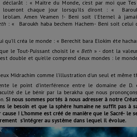
déclarât : « Maitre du Monde, c’est par moi que Tes
loueront chaque jour lorsqu’ils diront : « Baro
le’olam. Amen Veamen !- Beni soit l’Eternel à jama
eth
: « Baroukh haba bechem Hachem- Beni soit celui q
 lui qu’Il créa le monde : « Berechit bara Elokim éte hac
ue le Tout-Puissant choisit le «
Beth
» - dont la vale
n est double et qu’elle comprend deux mondes : le mond
deux Midrachim comme l’illustration d’un seul et même t
sente le point d’interférence entre le domaine de D. 
aculté de Le bénir par la berakha que nous prononçons
on.
Si nous sommes portés à nous adresser à notre Créat
ons le besoin et que la sphère humaine ne suffit pas à sa
r cause ! L’homme est créé de manière que le Sacré- le s
rement s’intégrer au système dans lequel il évolue.