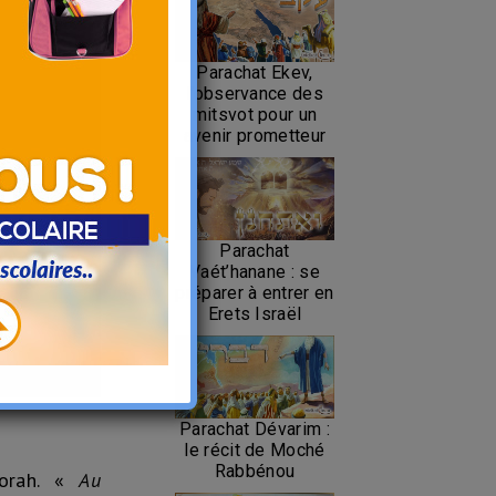
Parachat Ekev,
l’observance des
mitsvot pour un
avenir prometteur
Parachat
Vaét’hanane : se
préparer à entrer en
Erets Israël
Parachat Dévarim :
le récit de Moché
Rabbénou
Torah. «
Au