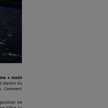
omme « mode
 Création du
rs. Comment
sposition de
ure offre au