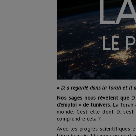
« D. a regardé dans la Torah et Il 
Nos sages nous révèlent que D.
d’emploi » de l’univers.
La Torah a
monde. C’est elle dont D. s’es
comprendre cela ?
Avec les progrès scientifiques 
l’être humain, l’homme ne peut q