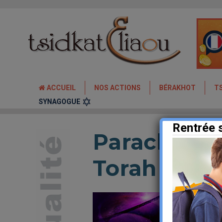
ACCUEIL
NOS ACTIONS
BÉRAKHOT
T
SYNAGOGUE
Rentrée 
Parachat Bér
Torah et l