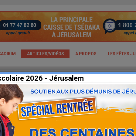
SADIKIM
ARTICLES/VIDÉOS
A PROPOS
LES FÊTES JU
scolaire 2026 - Jérusalem
échit : la création,
e plan du monde