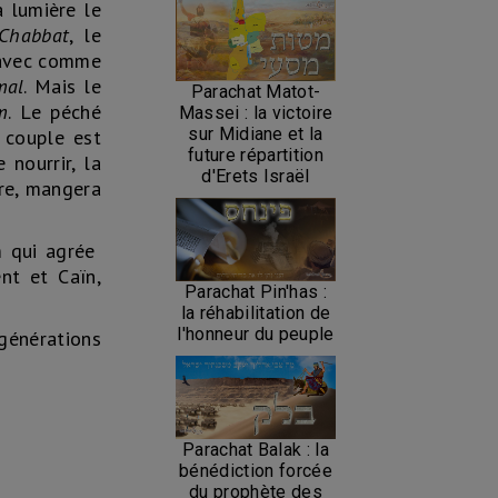
a lumière le
Chabbat
, le
avec comme
mal
. Mais le
Parachat Matot-
m
. Le péché
Massei : la victoire
sur Midiane et la
 couple est
future répartition
 nourrir, la
d'Erets Israël
tre, mangera
m qui agrée
ent et Caïn,
Parachat Pin'has :
la réhabilitation de
l'honneur du peuple
générations
Parachat Balak : la
bénédiction forcée
du prophète des