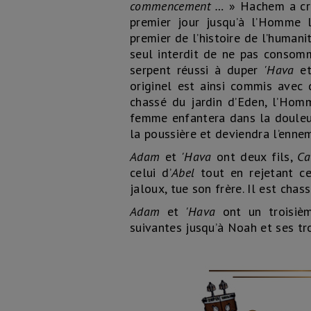
commencement …
» Hachem a créé
premier jour jusqu’à l’Homme 
premier de l’histoire de l’humani
seul interdit de ne pas consom
serpent réussi à duper
'
Hava
et
originel est ainsi commis avec
chassé du jardin d’Eden, l’Homm
femme enfantera dans la douleur
la poussière et deviendra l’enne
Adam
et
'
Hava
ont deux fils,
Ca
celui d’
Abel
tout en rejetant c
jaloux, tue son frère. Il est chass
Adam
et
'
Hava
ont un troisièm
suivantes jusqu’à Noah et ses tro