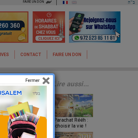
FAIRE UN DON
ב"ה
IVES
CONTACT
FAIRE UN DON
Fermer
 la
Lire aussi...
Parachat Rééh :
choisir la vie !