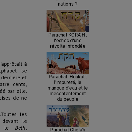
nations ?
Parachat KORA'H :
l'échec d'une
révolte infondée
’apprêtait à
lphabet se
a dernière et
Parachat 'Houkat :
l'impureté, le
atre cents,
manque d'eau et le
é par elle.
mécontentement
écises de ne
du peuple
Toutes les
, devant le
re, le
Beth
,
Parachat Chéla'h