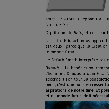
amen ! » Alors D. répondit au
B
Nom de D. »
D. prit donc le
Beth
, et c’est par
Un autre Midrach nous apprend q
est deux - parce que la Créatio
le monde futur.
Le Sefath Emeth interprète ces 
Barouh
: la bénédiction repré
l’homme : D. nous a donné la f
accorde à son tour Sa bénédicti
bénir, c’est que nous en ressent
aspirations de notre âme. Et pou
et du monde futur- doit nécessai