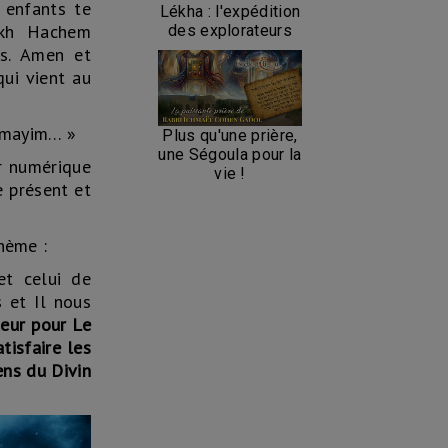
 enfants te
Lékha : l'expédition
ukh Hachem
des explorateurs
is. Amen et
ui vient au
hamayim… »
Plus qu'une prière,
une Ségoula pour la
ur numérique
vie !
e présent et
hème :
et celui de
 et Il nous
eur pour Le
tisfaire les
ens du Divin