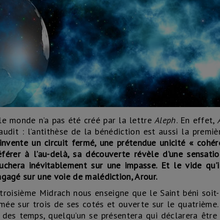
e monde n’a pas été créé par la lettre
Aleph
. En effet,
udit : l’antithèse de la bénédiction est aussi la premiè
invente un circuit fermé, une prétendue unicité « cohé
éférer à l’au-delà, sa découverte révèle d’une sensati
ouchera inévitablement sur une impasse. Et le vide qu’i
engagé sur une voie de malédiction, Arour.
roisième Midrach nous enseigne que le Saint béni soit-I
rmée sur trois de ses cotés et ouverte sur le quatrième
e des temps, quelqu’un se présentera qui déclarera être 