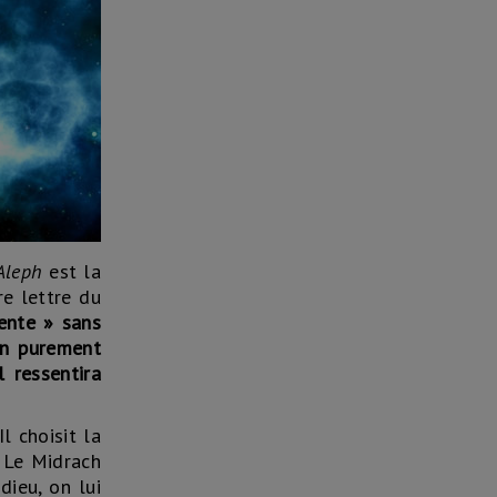
Aleph
est la
re lettre du
rente » sans
on purement
l ressentira
l choisit la
. Le Midrach
dieu, on lui