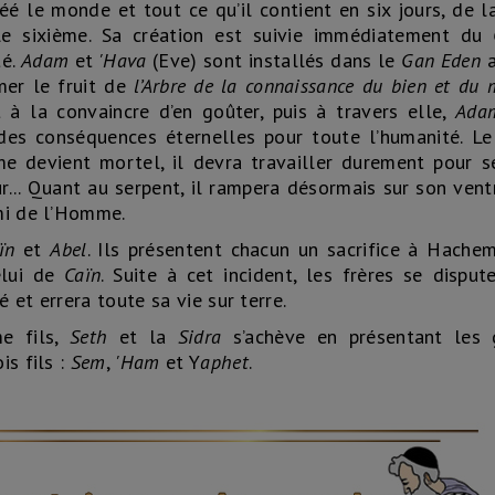
 le monde et tout ce qu’il contient en six jours, de l
le sixième. Sa création est suivie immédiatement du
té.
Adam
et
'
Hava
(Eve) sont installés dans le
Gan Eden
mer le fruit de
l’Arbre de la connaissance du bien et du 
 à la convaincre d’en goûter, puis à travers elle,
Ada
 des conséquences éternelles pour toute l’humanité. Le
e devient mortel, il devra travailler durement pour se
... Quant au serpent, il rampera désormais sur son ven
mi de l’Homme.
ïn
et
Abel
. Ils présentent chacun un sacrifice à Hache
elui de
Caïn
. Suite à cet incident, les frères se disput
é et errera toute sa vie sur terre.
e fils,
Seth
et la
Sidra
s’achève en présentant les 
is fils :
Sem
,
'Ham
et Y
aphet
.