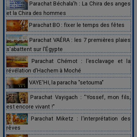
Parachat Béchala'h : La Chira des anges
et la Chira des hommes
Parachat BO : fixer le temps des fêtes
Parachat VAÉRA : les 7 premières plaies
s'abattent sur l'Égypte
Parachat Chémot : l'esclavage et la
révélation d'Hachem à Moché
VAYE'HI, la paracha "setouma"
Parachat Vayigach : "Yossef, mon fils,
est encore vivant !"
Parachat Miketz : l'interprétation des
rêves