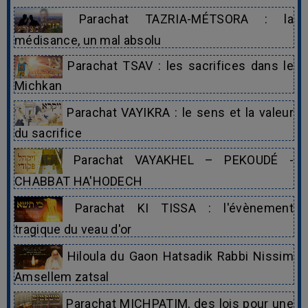
Parachat TAZRIA-MÉTSORA : la
médisance, un mal absolu
Parachat TSAV : les sacrifices dans le
Michkan
Parachat VAYIKRA : le sens et la valeur
du sacrifice
Parachat VAYAKHEL – PEKOUDÉ -
CHABBAT HA'HODECH
Parachat KI TISSA : l'évènement
tragique du veau d'or
Hiloula du Gaon Hatsadik Rabbi Nissim
Amsellem zatsal
Parachat MICHPATIM, des lois pour une