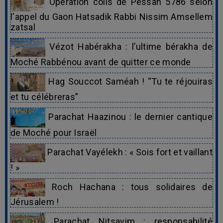
Opération colis de Pessah 5786 selon
l'appel du Gaon Hatsadik Rabbi Nissim Amsellem
zatsal
Vézot Habérakha : l’ultime bérakha de
Moché Rabbénou avant de quitter ce monde
Hag Souccot Saméah ! “Tu te réjouiras
et tu célébreras”
Parachat Haazinou : le dernier cantique
de Moché pour Israël
Parachat Vayélekh : « Sois fort et vaillant
! »
Roch Hachana : tous solidaires de
Jérusalem !
Parachat Nitsavim : responsabilité