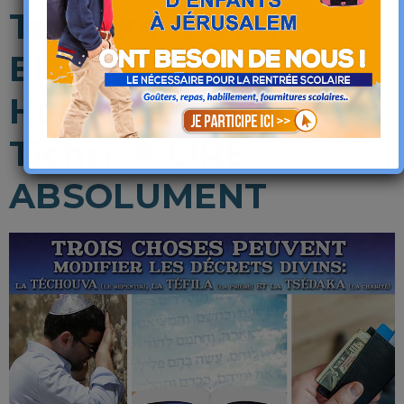
Tsédaka durant
Eloul, à Roch
Hachana et pendant
Tichri. À LIRE
ABSOLUMENT