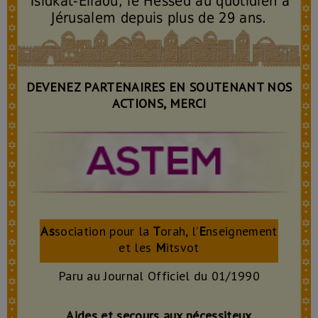
Tsidkat-Eliaou, le Hessed au quotidien à
Jérusalem depuis plus de 29 ans.
DEVENEZ PARTENAIRES EN SOUTENANT NOS
ACTIONS, MERCI
As
sociation pour la
T
orah, l’
E
nseignement
et les
M
itsvot
Paru au Journal Officiel du 01/1990
Aides et secours aux nécessiteux