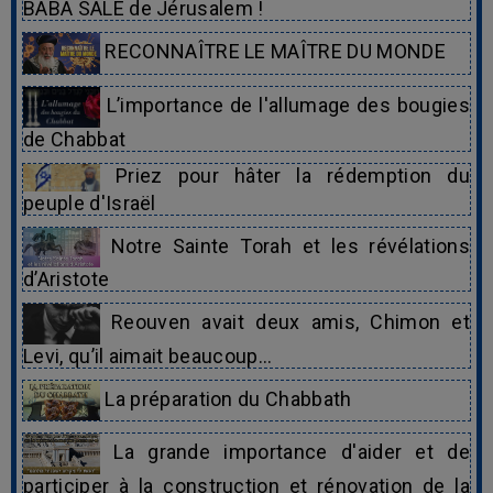
BABA SALÉ de Jérusalem !
RECONNAÎTRE LE MAÎTRE DU MONDE
L’importance de l'allumage des bougies
de Chabbat
Priez pour hâter la rédemption du
peuple d'Israël
Notre Sainte Torah et les révélations
d’Aristote
Reouven avait deux amis, Chimon et
Levi, qu’il aimait beaucoup…
La préparation du Chabbath
La grande importance d'aider et de
participer à la construction et rénovation de la