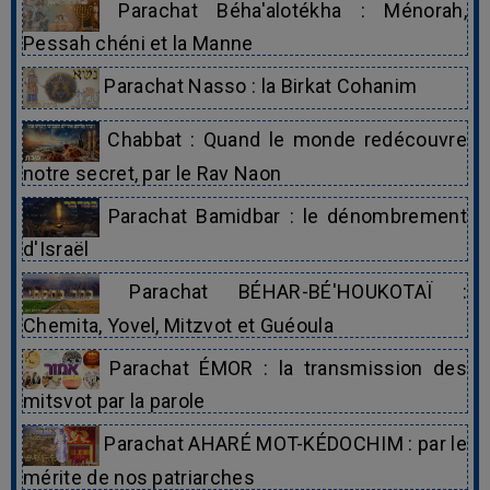
Parachat Béha'alotékha : Ménorah,
Pessah chéni et la Manne
Parachat Nasso : la Birkat Cohanim
Chabbat : Quand le monde redécouvre
notre secret, par le Rav Naon
Parachat Bamidbar : le dénombrement
d'Israël
Parachat BÉHAR-BÉ'HOUKOTAÏ :
Chemita, Yovel, Mitzvot et Guéoula
Parachat ÉMOR : la transmission des
mitsvot par la parole
Parachat AHARÉ MOT-KÉDOCHIM : par le
mérite de nos patriarches