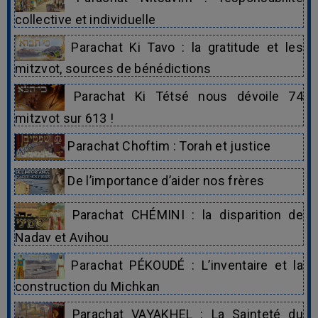
collective et individuelle
Parachat Ki Tavo : la gratitude et les
mitzvot, sources de bénédictions
Parachat Ki Tétsé nous dévoile 74
mitzvot sur 613 !
Parachat Choftim : Torah et justice
De l’importance d’aider nos frères
Parachat CHÉMINI : la disparition de
Nadav et Avihou
Parachat PÉKOUDÉ : L’inventaire et la
construction du Michkan
Parachat VAYAKHEL : La Sainteté du