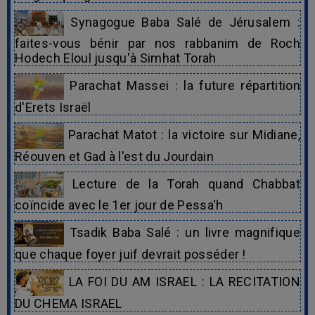
Synagogue Baba Salé de Jérusalem :
faites-vous bénir par nos rabbanim de Roch
Hodech Eloul jusqu'à Simhat Torah
Parachat Massei : la future répartition
d'Erets Israël
Parachat Matot : la victoire sur Midiane,
Réouven et Gad à l'est du Jourdain
Lecture de la Torah quand Chabbat
coïncide avec le 1er jour de Pessa'h
Tsadik Baba Salé : un livre magnifique
que chaque foyer juif devrait posséder !
LA FOI DU AM ISRAEL : LA RECITATION
DU CHEMA ISRAEL