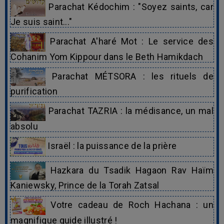
Parachat Kédochim : "Soyez saints, car
Je suis saint..."
Parachat A'haré Mot : Le service des
Cohanim Yom Kippour dans le Beth Hamikdach
Parachat MÉTSORA : les rituels de
purification
Parachat TAZRIA : la médisance, un mal
absolu
Israël : la puissance de la prière
Hazkara du Tsadik Hagaon Rav Haïm
Kaniewsky, Prince de la Torah Zatsal
Votre cadeau de Roch Hachana : un
magnifique guide illustré !