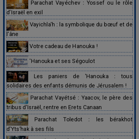
Parachat Vayéchev : Yossef ou le rôle
d’Israël en exil
Vayichla'h : la symbolique du bœuf et de
l'âne
Votre cadeau de Hanouka !
'Hanouka et ses Ségoulot
Les paniers de 'Hanouka : tous
solidaires des enfants démunis de Jérusalem !
Parachat Vayétsé : Yaacov, le père des
tribus d’Israël, rentre en Erets Canaan
Parachat Toledot : les bérakhot
d’Yts’hak à ses fils