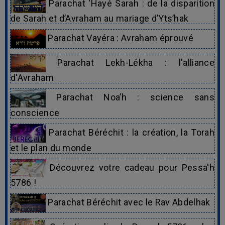
Parachat ‘Hayé Sarah : de la disparition
de Sarah et d’Avraham au mariage d’Yts’hak
Parachat Vayéra : Avraham éprouvé
Parachat Lekh-Lékha : l'alliance
d'Avraham
Parachat Noa’h : science sans
conscience
Parachat Béréchit : la création, la Torah
et le plan du monde
Découvrez votre cadeau pour Pessa'h
5786 !
Parachat Béréchit avec le Rav Abdelhak