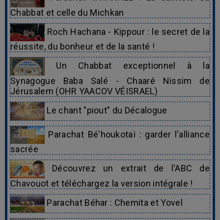
Chabbat et celle du Michkan
Roch Hachana - Kippour : le secret de la
réussite, du bonheur et de la santé !
Un Chabbat exceptionnel à la
Synagogue Baba Salé - Chaaré Nissim de
Jérusalem (OHR YAACOV VÉISRAEL)
Le chant "piout" du Décalogue
Parachat Bé'houkotaï : garder l'alliance
sacrée
Découvrez un extrait de l'ABC de
Chavouot et téléchargez la version intégrale !
Parachat Béhar : Chemita et Yovel