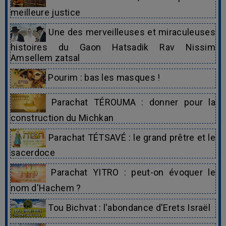
meilleure justice
Une des merveilleuses et miraculeuses
histoires du Gaon Hatsadik Rav Nissim
Amsellem zatsal
Pourim : bas les masques !
Parachat TÉROUMA : donner pour la
construction du Michkan
Parachat TÉTSAVÉ : le grand prêtre et le
sacerdoce
Parachat YITRO : peut-on évoquer le
nom d'Hachem ?
Tou Bichvat : l'abondance d'Erets Israël