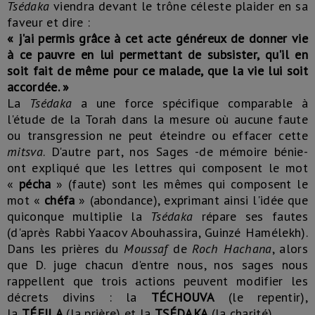
Tsédaka
viendra devant le trône céleste plaider en sa
faveur et dire :
« j'ai permis grâce à cet acte généreux de donner vie
à ce pauvre en lui permettant de subsister, qu'il en
soit fait de même pour ce malade, que la vie lui soit
accordée. »
La
Tsédaka
a une force spécifique comparable à
l'étude de la Torah dans la mesure où aucune faute
ou transgression ne peut éteindre ou effacer cette
mitsva
. D'autre part, nos Sages -de mémoire bénie-
ont expliqué que les lettres qui composent le mot
«
pécha
» (faute) sont les mêmes qui composent le
mot «
chéfa
» (abondance), exprimant ainsi l'idée que
quiconque multiplie la
Tsédaka
répare ses fautes
(d'après Rabbi Yaacov Abouhassira, Guinzé Hamélekh).
Dans les prières du
Moussaf
de
Roch Hachana
, alors
que D. juge chacun d'entre nous, nos sages nous
rappellent que trois actions peuvent modifier les
décrets divins : la
TÉCHOUVA
(le repentir),
la
TÉFILA
(la prière) et la
TSÉDAKA
(la charité).