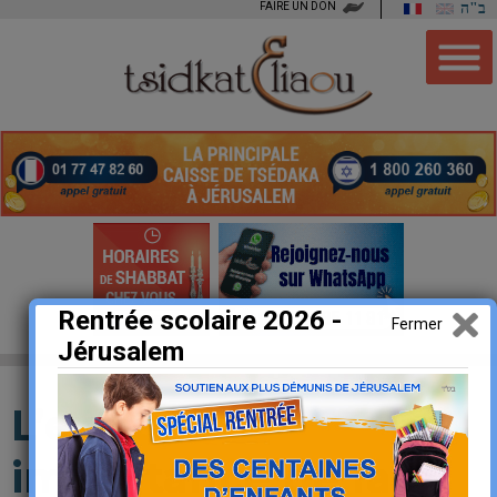
FAIRE UN DON
ב"ה
Rentrée scolaire 2026 -
Fermer
Jérusalem
L’extrême
importance de la