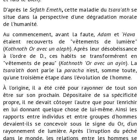
D'après le
Sefath Emeth
,
cette maladie du
tsara'ath
se
situe dans la perspective d’une dégradation morale
de l’humanité.
Au commencement, avant la faute,
Adam
et ‘
Hava
étaient recouverts de "vêtements de lumière"
(
Kothnoth Or avec un aleph
). Après leur désobéissance
à l'ordre de D., ces habits se transformèrent en
"vêtements de peau" (
Kothnoth 'Or avec un ayin
). La
tsara’ath
dont parle la
paracha
n’est, somme toute,
qu’une troisième étape dans l’évolution de l’homme.
À l’origine, il a été créé pour rayonner de tout son
être sur son prochain. Dépositaire de sa spécificité
propre, il ne devait côtoyer l’autre que pour l’enrichir
en lui donnant quelque chose de lui-même. Ainsi les
rapports entre individus et entre groupes d’hommes
devaient-ils se concevoir sous le signe du Or, d’un
rayonnement de lumière. Après l’irruption du péché
dans le monde, les relations entre les hommes se