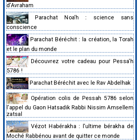
d'Avraham
Parachat Noa’h : science sans
conscience
Parachat Béréchit : la création, la Torah
et le plan du monde
Découvrez votre cadeau pour Pessa'h
5786 !
Parachat Béréchit avec le Rav Abdelhak
Opération colis de Pessah 5786 selon
l'appel du Gaon Hatsadik Rabbi Nissim Amsellem
zatsal
Vézot Habérakha : l’ultime bérakha de
Moché Rabbénou avant de quitter ce monde