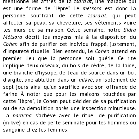
mentionné les affres de la
t
sara'at
, une maladie qui
est une forme de "lèpre". Le
métsora
est donc la
personne souffrant de cette
tsara'at
, qui peut
affecter sa peau, sa chevelure, ses vêtements voire
les murs de sa maison. Cette semaine, notre
Sidra
Métsora
décrit les moyens mis à la disposition du
Cohen
afin de purifier cet individu frappé, justement,
d’impureté rituelle. Bien entendu, le
Cohen
attend en
premier lieu que la personne soit guérie. Ce rite
implique deux oiseaux, du bois de cèdre, de la laine,
une branche d'hysope, de l'eau de source dans un bol
d'argile, une ablution dans un
mikvé
, un isolement de
sept jours ainsi qu'un sacrifice avec son offrande de
farine. À noter que pour les maisons touchées par
cette "lèpre", le Cohen peut décider de sa purification
ou de sa démolition après une inspection minutieuse.
La
paracha
s’achève avec le rituel de purification
(mikvé) en cas de perte séminale pour les hommes ou
sanguine chez les femmes.