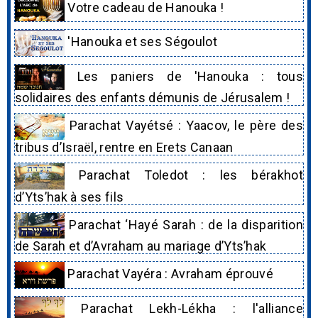
Votre cadeau de Hanouka !
'Hanouka et ses Ségoulot
Les paniers de 'Hanouka : tous
solidaires des enfants démunis de Jérusalem !
Parachat Vayétsé : Yaacov, le père des
tribus d’Israël, rentre en Erets Canaan
Parachat Toledot : les bérakhot
d’Yts’hak à ses fils
Parachat ‘Hayé Sarah : de la disparition
de Sarah et d’Avraham au mariage d’Yts’hak
Parachat Vayéra : Avraham éprouvé
Parachat Lekh-Lékha : l'alliance