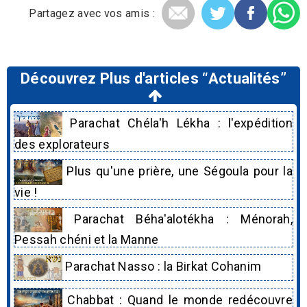
Partagez avec vos amis :
Découvrez Plus d'articles “Actualités”
Parachat Chéla'h Lékha : l'expédition
des explorateurs
Plus qu'une prière, une Ségoula pour la
vie !
Parachat Béha'alotékha : Ménorah,
Pessah chéni et la Manne
Parachat Nasso : la Birkat Cohanim
Chabbat : Quand le monde redécouvre