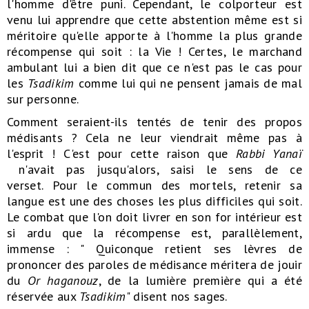
l'homme d'être puni. Cependant, le colporteur est
venu lui apprendre que cette abstention même est si
méritoire qu'elle apporte à l'homme la plus grande
récompense qui soit : la Vie ! Certes, le marchand
ambulant lui a bien dit que ce n'est pas le cas pour
les
Tsadikim
comme lui qui ne pensent jamais de mal
sur personne.
Comment seraient-ils tentés de tenir des propos
médisants ? Cela ne leur viendrait même pas à
l'esprit ! C'est pour cette raison que
Rabbi Yanaï
n'avait pas jusqu'alors, saisi le sens de ce
verset. Pour le commun des mortels, retenir sa
langue est une des choses les plus difficiles qui soit.
Le combat que l'on doit livrer en son for intérieur est
si ardu que la récompense est, parallèlement,
immense : " Quiconque retient ses lèvres de
prononcer des paroles de médisance méritera de jouir
du
Or haganouz
, de la lumière première qui a été
réservée aux
Tsadikim
" disent nos sages.