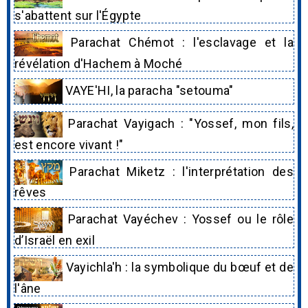
s'abattent sur l'Égypte
Parachat Chémot : l'esclavage et la
révélation d'Hachem à Moché
VAYE'HI, la paracha "setouma"
Parachat Vayigach : "Yossef, mon fils,
est encore vivant !"
Parachat Miketz : l'interprétation des
rêves
Parachat Vayéchev : Yossef ou le rôle
d’Israël en exil
Vayichla'h : la symbolique du bœuf et de
l'âne