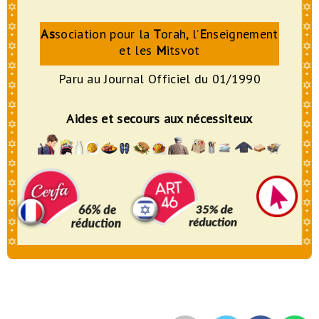
As
sociation pour la
T
orah, l’
E
nseignement
et les
M
itsvot
Paru au Journal Officiel du 01/1990
Aides et secours aux nécessiteux