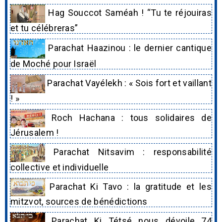
Hag Souccot Saméah ! “Tu te réjouiras
et tu célébreras”
Parachat Haazinou : le dernier cantique
de Moché pour Israël
Parachat Vayélekh : « Sois fort et vaillant
! »
Roch Hachana : tous solidaires de
Jérusalem !
Parachat Nitsavim : responsabilité
collective et individuelle
Parachat Ki Tavo : la gratitude et les
mitzvot, sources de bénédictions
Parachat Ki Tétsé nous dévoile 74