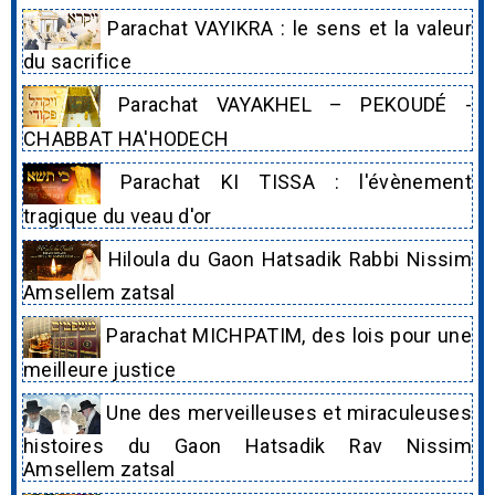
Parachat VAYIKRA : le sens et la valeur
du sacrifice
Parachat VAYAKHEL – PEKOUDÉ -
CHABBAT HA'HODECH
Parachat KI TISSA : l'évènement
tragique du veau d'or
Hiloula du Gaon Hatsadik Rabbi Nissim
Amsellem zatsal
Parachat MICHPATIM, des lois pour une
meilleure justice
Une des merveilleuses et miraculeuses
histoires du Gaon Hatsadik Rav Nissim
Amsellem zatsal