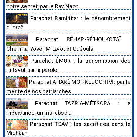
notre secret, par le Rav Naon
Parachat Bamidbar : le dénombrement
d'Israël
Parachat BÉHAR-BÉ'HOUKOTAÏ :
Chemita, Yovel, Mitzvot et Guéoula
Parachat ÉMOR : la transmission des
mitsvot par la parole
Parachat AHARÉ MOT-KÉDOCHIM : par le
mérite de nos patriarches
Parachat TAZRIA-MÉTSORA : la
médisance, un mal absolu
Parachat TSAV : les sacrifices dans le
Michkan