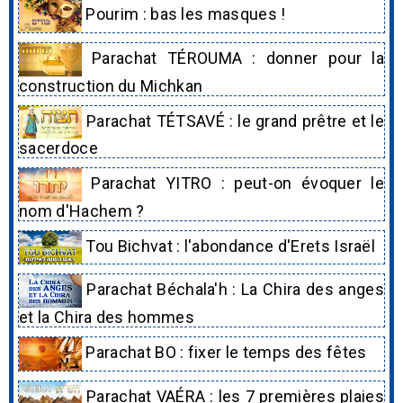
Pourim : bas les masques !
Parachat TÉROUMA : donner pour la
construction du Michkan
Parachat TÉTSAVÉ : le grand prêtre et le
sacerdoce
Parachat YITRO : peut-on évoquer le
nom d'Hachem ?
Tou Bichvat : l'abondance d'Erets Israël
Parachat Béchala'h : La Chira des anges
et la Chira des hommes
Parachat BO : fixer le temps des fêtes
Parachat VAÉRA : les 7 premières plaies