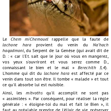
Le
Chem miChemouel
rappelle que la faute de
lachone hara
provient du venin du
Na’hach
haqadmoni
, du Serpent de la Genèse (qui avait dit de
D. : « car l’Et. sait que le jour où vous en mangerez,
vos yeux s’ouvriront et vous serez comme D.,
connaissant le bien et le mal »
Berechith 3,4
).
L’homme qui dit du
lachone hara
est affecté par ce
venin dans tout son être. Il tombe « malade » et tout
ce qu’il absorbe lui est nuisible.
Ainsi, les
mitvoths
qu’il accomplit ne sont pas
« assimilées ». Par conséquent, pour réaliser la règle
générale : « éloigne-toi du mal et fait le Bien », il
faut au préalable prendre de l’élixir de vie, préserver