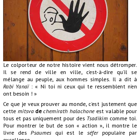
Le colporteur de notre histoire vient nous détromper.
Il se rend de ville en ville, c’est-à-dire qu’il se
mélange au peuple, aux hommes simples. Il a dit à
Rabi Yanaï
: « Ni toi ni ceux qui te ressemblent n’en
ont besoin ! »
Ce que je veux prouver au monde, c’est justement que
cette
mitsva
de
chemirath halachone
est valable pour
tous et pas uniquement pour des
Tsadikim
comme toi.
Pour montrer le but de son « action », il montre le
livre des
Psaumes
qui est le
séfer
populaire par
excellence.