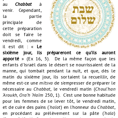
au
Chabbat
à
venir. Cependant,
la partie
principale de
cette préparation
doit se faire le
vendredi, comme
il est dit : «
Le
sixième jour, ils prépareront ce qu’ils auront
apporté
» (Ex 16, 5). De la même façon que les
enfants d’Israël dans le désert se nourrissaient de la
manne, qui tombait pendant la nuit, et que, dès le
matin du sixième jour, ils sortaient la recueillir, de
même est-ce une
mitsva
de s’empresser de préparer le
nécessaire au
Chabbat
, le vendredi matin (
Choul’han
‘Aroukh, Ora’h ‘Haïm
250, 1). C’est une bonne habitude
pour les femmes de se lever tôt, le vendredi matin,
et de cuire des pains (‘
halot
) en l’honneur du
Chabbat
,
en procédant au prélèvement sur la pâte (
‘hala
)