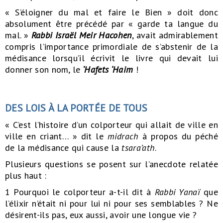
« S’éloigner du mal et faire le Bien » doit donc
absolument être précédé par « garde ta langue du
mal. »
Rabbi Israël Meir Hacohen
, avait admirablement
compris l’importance primordiale de s’abstenir de la
médisance lorsqu’il écrivit le livre qui devait lui
donner son nom, le
‘
Hafets ‘Haim
!
DES LOIS À LA PORTÉE DE TOUS
« C’est l’histoire d’un colporteur qui allait de ville en
ville en criant… » dit le
midrach
à propos du péché
de la médisance qui cause la
tsara’ath
.
Plusieurs questions se posent sur l’anecdote relatée
plus haut :
1 Pourquoi le colporteur a-t-il dit à
Rabbi Yanaï
que
l’élixir n’était ni pour lui ni pour ses semblables ? Ne
désirent-ils pas, eux aussi, avoir une longue vie ?